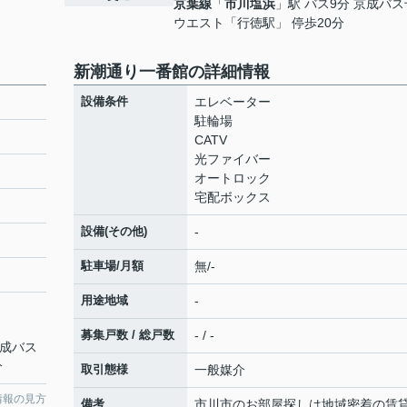
京葉線
「
市川塩浜
」駅 バス9分 京成バ
ウエスト「行徳駅」 停歩20分
新潮通り一番館の詳細情報
設備条件
エレベーター
駐輪場
CATV
光ファイバー
オートロック
宅配ボックス
設備(その他)
-
駐車場/月額
無/-
用途地域
-
募集戸数 / 総戸数
- / -
京成バス
分
取引態様
一般媒介
情報の見方
備考
市川市のお部屋探しは地域密着の賃