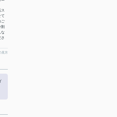
い！
活ス
せて
のご
分割
んな
ださ
の見方
イ