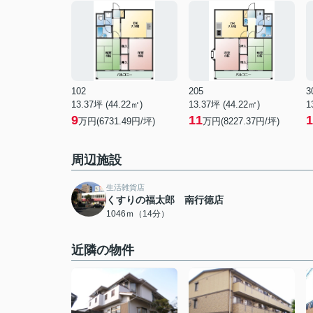
102
205
3
13.37坪 (44.22㎡)
13.37坪 (44.22㎡)
1
9
11
1
万円(6731.49円/坪)
万円(8227.37円/坪)
周辺施設
生活雑貨店
くすりの福太郎 南行徳店
1046ｍ（14分）
近隣の物件