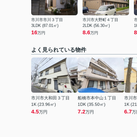
市川市市川３丁目
市川市大野町４丁目
3LDK (87.01㎡)
2LDK (56.30㎡)
1
16
8.6
8
万円
万円
よく見られている物件
市川市大和田３丁目
船橋市本中山１丁目
市川市
1K (23.96㎡)
1DK (35.50㎡)
1K (2
4.5
7.2
6.7
万円
万円
万