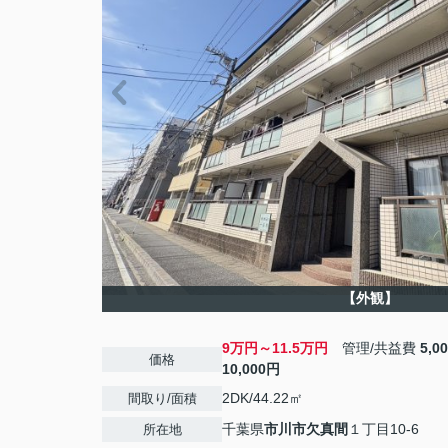
【外観】
9万円～11.5万円
管理/共益費
5,0
価格
10,000円
2DK/44.22㎡
間取り/面積
千葉県
市川市
欠真間
１丁目10-6
所在地