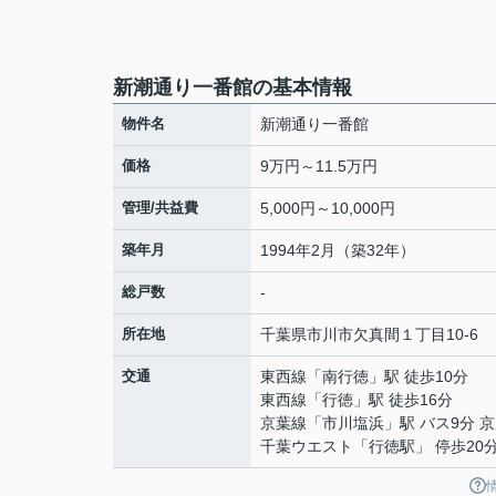
新潮通り一番館の基本情報
物件名
新潮通り一番館
価格
9万円～11.5万円
管理/共益費
5,000円～10,000円
築年月
1994年2月（築32年）
総戸数
-
所在地
千葉県
市川市
欠真間
１丁目10-6
交通
東西線
「
南行徳
」駅 徒歩10分
東西線
「
行徳
」駅 徒歩16分
京葉線
「
市川塩浜
」駅 バス9分 
千葉ウエスト「行徳駅」 停歩20