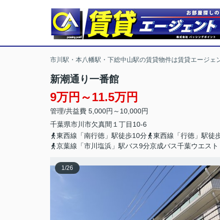
市川駅・本八幡駅・下総中山駅の賃貸物件は賃貸エージェ
新潮通り一番館
9万円～11.5万円
管理/共益費 5,000円～10,000円
千葉県
市川市
欠真間
１丁目10-6
東西線「南行徳」駅徒歩10分
東西線「行徳」駅徒歩
京葉線「市川塩浜」駅バス9分京成バス千葉ウエスト
1
/
26