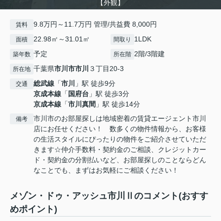
【外観】
9.8万円～11.7万円 管理/共益費 8,000円
賃料
22.98㎡～31.01㎡
1LDK
面積
間取り
予定
2階/3階建
築年数
所在階
千葉県
市川市
市川
３丁目20-3
所在地
総武線
「
市川
」駅 徒歩9分
交通
京成本線
「
国府台
」駅 徒歩3分
京成本線
「
市川真間
」駅 徒歩14分
市川市のお部屋探しは地域密着の賃貸エージェント市川
備考
店にお任せください！ 数多くの物件情報から、お客様
の生活スタイルにぴったりの物件をご紹介させていただ
きます☆仲介手数料・契約金のご相談、クレジットカー
ド・契約金の分割払いなど、お部屋探しのことならどん
なことでも、まずはお気軽にご相談ください！
メゾン・ドゥ・アッシュ市川Ⅱのコメント(おすす
めポイント)