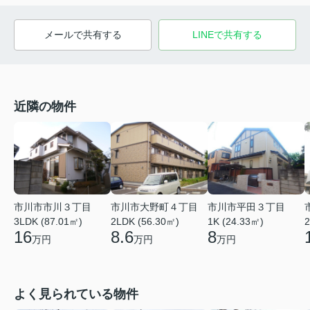
メールで共有する
LINEで共有する
近隣の物件
市川市市川３丁目
市川市大野町４丁目
市川市平田３丁目
2
3LDK (87.01㎡)
2LDK (56.30㎡)
1K (24.33㎡)
16
8.6
8
万円
万円
万円
よく見られている物件