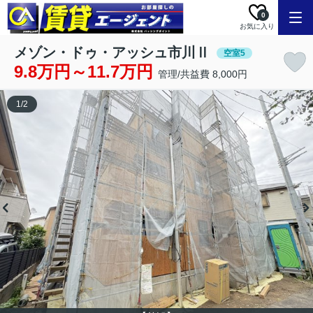
0
お気に入り
メゾン・ドゥ・アッシュ市川Ⅱ
空室5
9.8万円～11.7万円
管理/共益費 8,000円
1
/
2