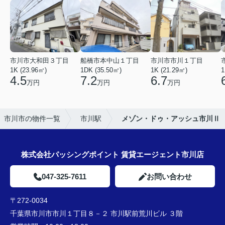
市川市大和田３丁目
船橋市本中山１丁目
市川市市川１丁目
1K (23.96㎡)
1DK (35.50㎡)
1K (21.29㎡)
1
4.5
7.2
6.7
万円
万円
万円
市川市の物件一覧
市川駅
メゾン・ドゥ・アッシュ市川Ⅱ
株式会社パッシングポイント 賃貸エージェント市川店
047-325-7611
お問い合わせ
〒272-0034
千葉県市川市市川１丁目８－２ 市川駅前荒川ビル ３階