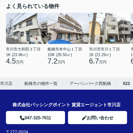
よく見られている物件
市川市市川１丁目
市川市大和田３丁目
船橋市本中山１丁目
1K (21.29㎡)
1K (23.96㎡)
1DK (35.50㎡)
1
6.7
4.5
7.2
万円
万円
万円
市川店
船橋市の物件一覧
アーバンパーク西船橋
522
株式会社パッシングポイント 賃貸エージェント市川店
047-325-7611
お問い合わせ
〒272-0034