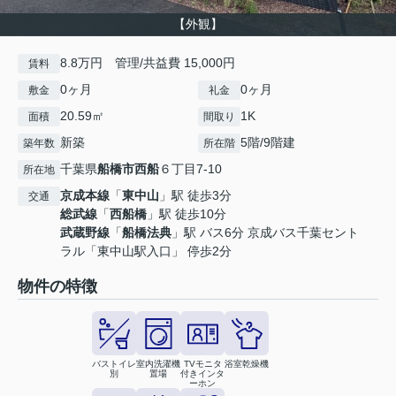
【外観】
8.8万円 管理/共益費 15,000円
賃料
0ヶ月
0ヶ月
敷金
礼金
20.59㎡
1K
面積
間取り
新築
5階/9階建
築年数
所在階
千葉県
船橋市
西船
６丁目7-10
所在地
京成本線
「
東中山
」駅 徒歩3分
交通
総武線
「
西船橋
」駅 徒歩10分
武蔵野線
「
船橋法典
」駅 バス6分 京成バス千葉セント
ラル「東中山駅入口」 停歩2分
物件の特徴
バストイレ
室内洗濯機
TVモニタ
浴室乾燥機
別
置場
付きインタ
ーホン