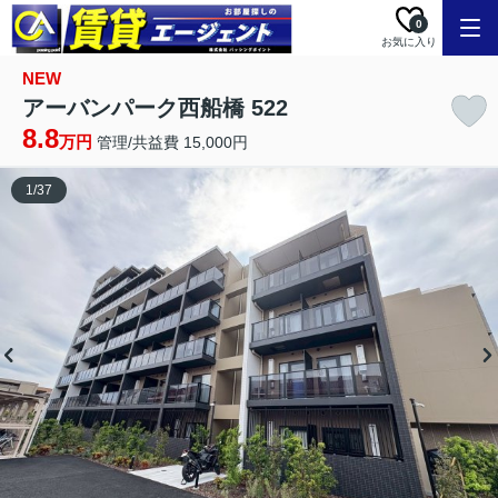
0
お気に入り
NEW
アーバンパーク西船橋 522
8.8
万円
管理/共益費 15,000円
1
/
37