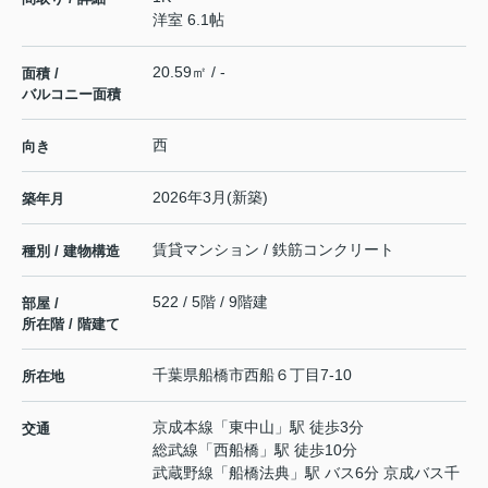
洋室 6.1帖
20.59㎡ / -
面積 /
バルコニー面積
西
向き
2026年3月(新築)
築年月
賃貸マンション / 鉄筋コンクリート
種別 / 建物構造
522 / 5階 / 9階建
部屋 /
所在階 / 階建て
千葉県
船橋市
西船
６丁目7-10
所在地
京成本線
「
東中山
」駅 徒歩3分
交通
総武線
「
西船橋
」駅 徒歩10分
武蔵野線
「
船橋法典
」駅 バス6分 京成バス千