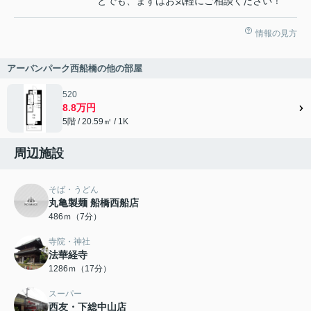
とでも、まずはお気軽にご相談ください！
情報の見方
アーバンパーク西船橋の他の部屋
520
8.8万円
5階 / 20.59㎡ / 1K
周辺施設
そば・うどん
丸亀製麺 船橋西船店
486ｍ（7分）
寺院・神社
法華経寺
1286ｍ（17分）
スーパー
西友・下総中山店