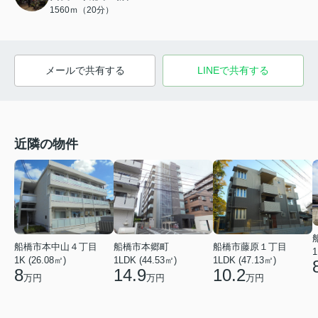
1560ｍ（20分）
メールで共有する
LINEで共有する
近隣の物件
船橋市本中山４丁目
船橋市本郷町
船橋市藤原１丁目
1
1K (26.08㎡)
1LDK (44.53㎡)
1LDK (47.13㎡)
8
14.9
10.2
万円
万円
万円