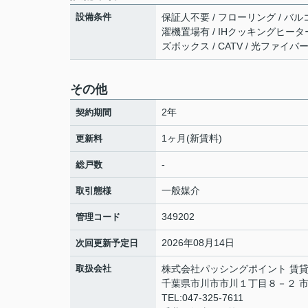
設備条件
保証人不要 / フローリング / バルコニ
濯機置場有 / IHクッキングヒーター 
ズボックス / CATV / 光ファイ
その他
2年
契約期間
1ヶ月(新賃料)
更新料
-
総戸数
一般媒介
取引態様
349202
管理コード
2026年08月14日
次回更新予定日
取扱会社
株式会社パッシングポイント 賃
千葉県市川市市川１丁目８－２ 市
TEL:047-325-7611