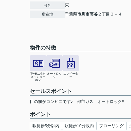
東
向き
千葉県
市川市
高谷
２丁目３－４
所在地
物件の特徴
TVモニタ付
オートロッ
エレベータ
きインター
ク
ー
ホン
セールスポイント
目の前がコンビニです♪ 都市ガス オートロック!!
ポイント
駅徒歩5分以内
駅徒歩10分以内
フローリング