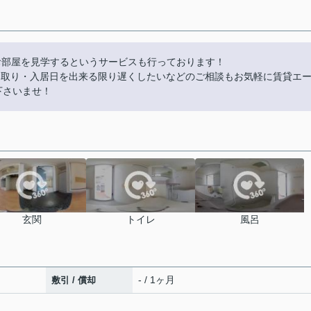
お部屋を見学するというサービスも行っております！
やり取り・入居日を出来る限り遅くしたいなどのご相談もお気軽に賃貸エ
話下さいませ！
玄関
トイレ
風呂
- / 1ヶ月
敷引 / 償却