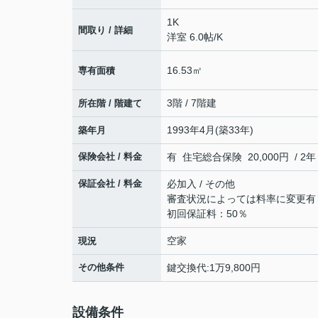
1K
間取り / 詳細
洋室 6.0帖
/
K
16.53㎡
専有面積
3階 / 7階建
所在階 / 階建て
1993年4月(築33年)
築年月
保険会社 / 料金
有 住宅総合保険 20,000円 / 2年
保証会社 / 料金
必加入 / その他
審査状況によっては料率に変更有
初回保証料：50％
空家
現況
その他条件
鍵交換代:1万9,800円
設備条件