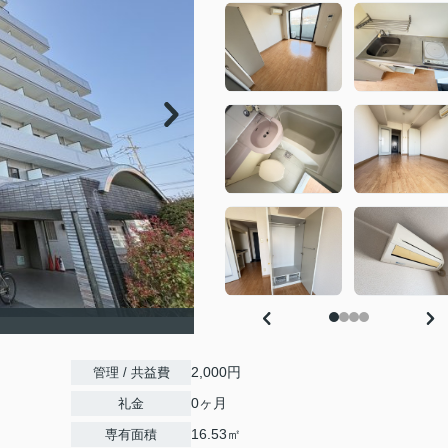
2,000円
管理 / 共益費
0ヶ月
礼金
16.53㎡
専有面積