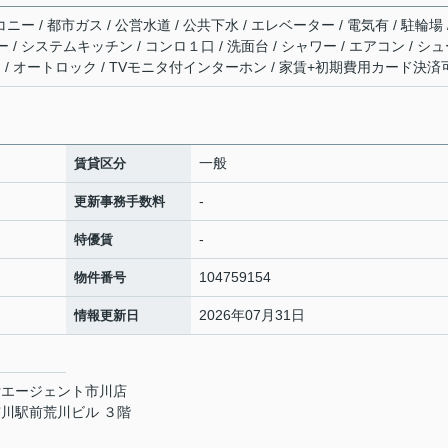
ー / 都市ガス / 公営水道 / 公共下水 / エレベーター / 電気有 / 駐輪場 
/ システムキッチン / コンロ１口 / 洗面台 / シャワー / エアコン / シ
バー / オートロック / TVモニタ付インターホン / 家賃+初期費用カード決済
一般
賃貸区分
-
更新事務手数料
-
特優賃
104759154
物件番号
2026年07月31日
情報更新日
貸エージェント市川店
川駅前荒川ビル ３階