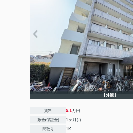
【外観】
5.1
万円
賃料
1ヶ月(-)
敷金(保証金)
1K
間取り