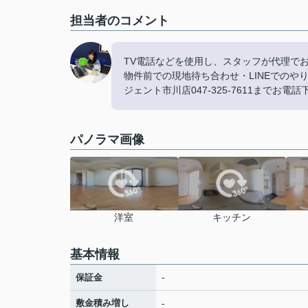
担当者のコメント
TV電話などを使用し、スタッフが代理で
物件前での現地待ち合わせ・LINEでの
ジェント市川店047-325-7611までお電
パノラマ画像
洋室
キッチン
基本情報
-
保証金
敷金積み増し
-