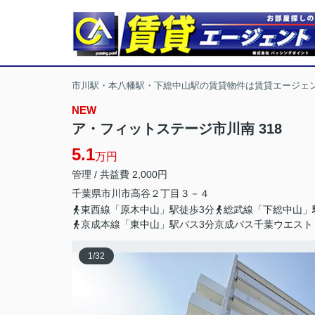
市川駅・本八幡駅・下総中山駅の賃貸物件は賃貸エージェ
NEW
ア・フィットステージ市川南 318
5.1
万円
管理 / 共益費 2,000円
千葉県
市川市
高谷
２丁目３－４
東西線「原木中山」駅徒歩3分
総武線「下総中山」
京成本線「東中山」駅バス3分京成バス千葉ウエスト
1
/
32