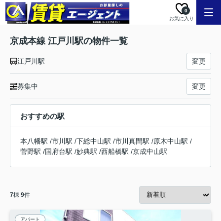
0
お気に入り
京成本線 江戸川駅の物件一覧
江戸川駅
変更
募集中
変更
おすすめの駅
本八幡駅
/
市川駅
/
下総中山駅
/
市川真間駅
/
原木中山駅
/
菅野駅
/
国府台駅
/
妙典駅
/
西船橋駅
/
京成中山駅
7
棟
9
件
アパート