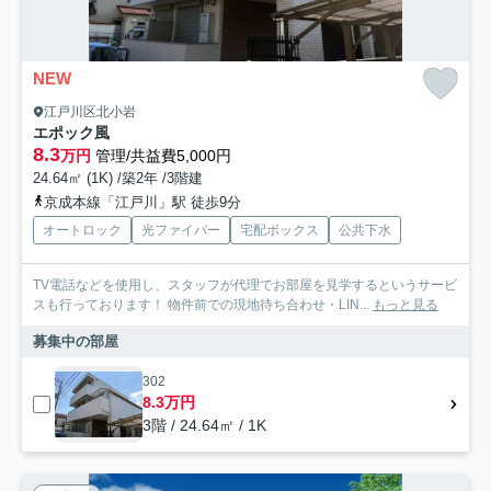
NEW
江戸川区北小岩
エポック風
8.3
万円
管理/共益費5,000円
24.64㎡ (1K) /築2年 /3階建
京成本線「江戸川」駅 徒歩9分
オートロック
光ファイバー
宅配ボックス
公共下水
TV電話などを使用し、スタッフが代理でお部屋を見学するというサービ
スも行っております！ 物件前での現地待ち合わせ・LIN...
もっと見る
募集中の部屋
302
8.3万円
3階 / 24.64㎡ / 1K