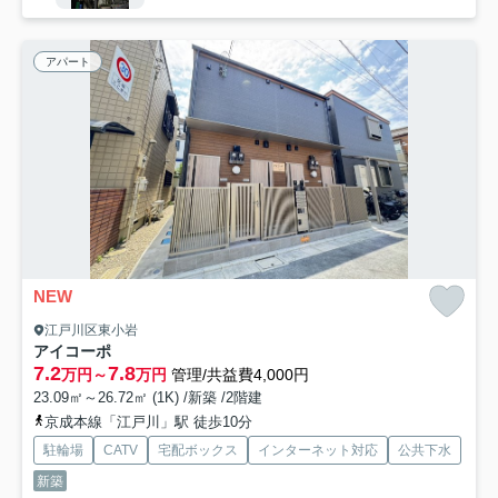
アパート
NEW
江戸川区東小岩
アイコーポ
7.2
7.8
万円～
万円
管理/共益費4,000円
23.09㎡～26.72㎡ (1K) /新築 /2階建
京成本線「江戸川」駅 徒歩10分
駐輪場
CATV
宅配ボックス
インターネット対応
公共下水
新築