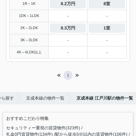
8.2万円
8室
1R～1K
-
-
1DK～1LDK
8.3万円
1室
2K～2LDK
-
-
3K～3LDK
-
-
4K～4LDK以上
1
から探す
京成本線の物件一覧
京成本線 江戸川駅の物件一覧
おすすめこだわり特集
セキュリティー重視の賃貸物件(323件)
礼金0円賃貸物件(134件)
駅から徒歩5分以内の賃貸物件(106件)