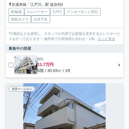
京成本線「江戸川」駅 徒歩8分
駐輪場
エレベーター
CATV
インターネット対応
防犯カメラ
公共下水
TV電話などを使用し、スタッフが代理でお部屋を見学するというサービ
スも行っております！ 物件前での現地待ち合わせ・LIN...
もっと見る
募集中の部屋
601
11.7万円
6階 / 30.69㎡ / 1R
賃貸マンション