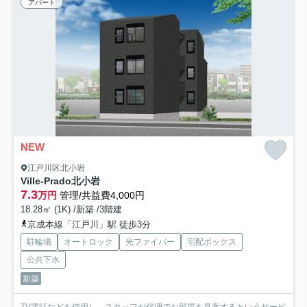
アパート
NEW
江戸川区北小岩
Ville-Prado北小岩
7.3
万円
管理/共益費4,000円
18.28㎡ (1K) /新築 /3階建
京成本線「江戸川」駅 徒歩3分
駐輪場
オートロック
光ファイバー
宅配ボックス
公共下水
新築