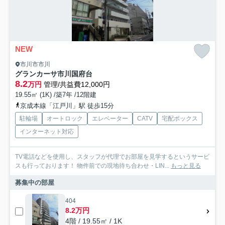
NEW
市川市市川
グランカーサ市川国府台
8.2
万円
管理/共益費12,000円
19.55㎡ (1K) /築7年 /12階建
京成本線「江戸川」駅 徒歩15分
駐輪場
オートロック
エレベーター
CATV
宅配ボックス
インターネット対応
TV電話などを使用し、スタッフが代理でお部屋を見学するというサービ
スも行っております！ 物件前での現地待ち合わせ・LIN...
もっと見る
募集中の部屋
404
8.2万円
4階 / 19.55㎡ / 1K