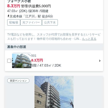
フォークス小岩
8.3
万円
管理/共益費5,000円
47.03㎡ (2DK) /築36年 /5階建
京成本線「江戸川」駅 徒歩6分
駐輪場
光ファイバー
公共下水
TV電話などを使用し、スタッフが代理でお部屋を見学するというサービ
スも行っております！ 物件前での現地待ち合わせ・LIN...
もっと見る
募集中の部屋
501
8.3万円
5階 / 47.03㎡ / 2DK
賃貸マンション