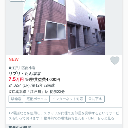
NEW
江戸川区南小岩
リブリ・たんぽぽ
7.5
万円
管理/共益費4,000円
24.32㎡ (1R) /築12年 /2階建
京成本線「江戸川」駅 徒歩23分
駐輪場
宅配ボックス
インターネット対応
公共下水
TV電話などを使用し、スタッフが代理でお部屋を見学するというサービ
スも行っております！ 物件前での現地待ち合わせ・LIN...
もっと見る
募集中の部屋