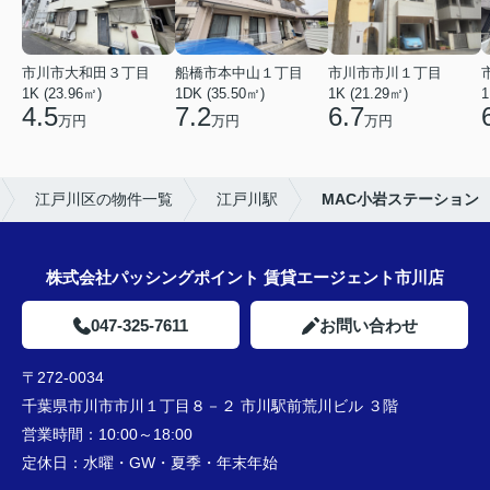
市川市大和田３丁目
船橋市本中山１丁目
市川市市川１丁目
1K (23.96㎡)
1DK (35.50㎡)
1K (21.29㎡)
1
4.5
7.2
6.7
万円
万円
万円
江戸川区の物件一覧
江戸川駅
MAC小岩ステーション
株式会社パッシングポイント 賃貸エージェント市川店
047-325-7611
お問い合わせ
〒272-0034
千葉県市川市市川１丁目８－２ 市川駅前荒川ビル ３階
営業時間：
10:00～18:00
定休日：
水曜・GW・夏季・年末年始