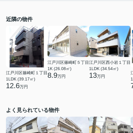
近隣の物件
江戸川区篠崎町５丁目
江戸川区西小岩１丁目
1K (26.08㎡)
1LDK (34.54㎡)
江戸川区篠崎町１丁目
8.9
13
万円
万円
1LDK (39.17㎡)
1
12.6
万円
よく見られている物件