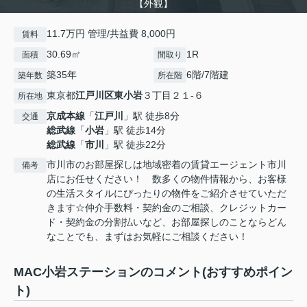
【外観】
11.7万円 管理/共益費 8,000円
賃料
30.69㎡
1R
面積
間取り
築35年
6階/7階建
築年数
所在階
東京都
江戸川区
東小岩
３丁目２１-６
所在地
京成本線
「
江戸川
」駅 徒歩8分
交通
総武線
「
小岩
」駅 徒歩14分
総武線
「
市川
」駅 徒歩22分
市川市のお部屋探しは地域密着の賃貸エージェント市川
備考
店にお任せください！ 数多くの物件情報から、お客様
の生活スタイルにぴったりの物件をご紹介させていただ
きます☆仲介手数料・契約金のご相談、クレジットカー
ド・契約金の分割払いなど、お部屋探しのことならどん
なことでも、まずはお気軽にご相談ください！
MAC小岩ステーションのコメント(おすすめポイン
ト)