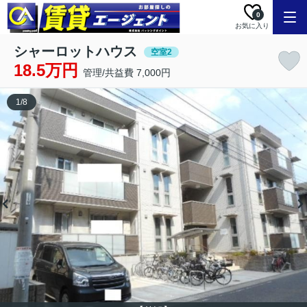
0
お気に入り
シャーロットハウス
空室2
18.5万円
管理/共益費 7,000円
1
/
8