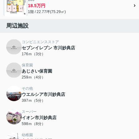
18.5万円
1階 / 22.77坪(75.29㎡)
周辺施設
コンビニエンスストア
セブンイレブン 市川妙典店
176ｍ（3分）
保育園
あじさい保育園
259ｍ（4分）
その他
ウエルシア市川妙典店
397ｍ（5分）
スーパー
イオン市川妙典店
598ｍ（8分）
幼稚園