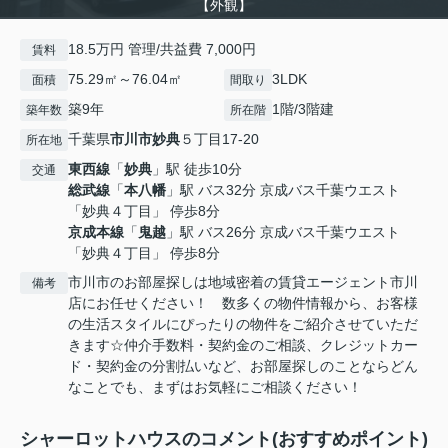
【外観】
18.5万円 管理/共益費 7,000円
賃料
75.29㎡～76.04㎡
3LDK
面積
間取り
築9年
1階/3階建
築年数
所在階
千葉県
市川市
妙典
５丁目17-20
所在地
東西線
「
妙典
」駅 徒歩10分
交通
総武線
「
本八幡
」駅 バス32分 京成バス千葉ウエスト
「妙典４丁目」 停歩8分
京成本線
「
鬼越
」駅 バス26分 京成バス千葉ウエスト
「妙典４丁目」 停歩8分
市川市のお部屋探しは地域密着の賃貸エージェント市川
備考
店にお任せください！ 数多くの物件情報から、お客様
の生活スタイルにぴったりの物件をご紹介させていただ
きます☆仲介手数料・契約金のご相談、クレジットカー
ド・契約金の分割払いなど、お部屋探しのことならどん
なことでも、まずはお気軽にご相談ください！
シャーロットハウスのコメント(おすすめポイント)