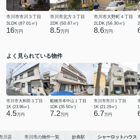
市川市市川３丁目
市川市北方３丁目
市川市大野町４丁目
3LDK (87.01㎡)
2DK (50.87㎡)
2LDK (56.30㎡)
2
16
8.5
8.6
万円
万円
万円
よく見られている物件
市川市大和田３丁目
船橋市本中山１丁目
市川市市川１丁目
1K (23.96㎡)
1DK (35.50㎡)
1K (21.29㎡)
1
4.5
7.2
6.7
万円
万円
万円
市川店
市川市の物件一覧
妙典駅
シャーロットハウス