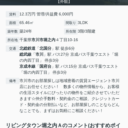
【外観】
12.3万円 管理/共益費 6,000円
賃料
65.46㎡
3LDK
面積
間取り
築24年
3階/3階建
築年数
所在階
千葉県
市川市
堀之内
４丁目10-16
所在地
北総鉄道
「
北国分
」駅 徒歩6分
交通
総武線
「
市川
」駅 バス27分 京成バス千葉ウエスト「堀
の内四丁目」 停歩3分
京成本線
「
国府台
」駅 バス15分 京成バス千葉ウエスト
「堀の内四丁目」 停歩3分
市川市のお部屋探しは地域密着の賃貸エージェント市川
備考
店にお任せください！ 数多くの物件情報から、お客様
の生活スタイルにぴったりの物件をご紹介させていただ
きます☆仲介手数料・契約金のご相談、クレジットカー
ド・契約金の分割払いなど、お部屋探しのことならどん
なことでも、まずはお気軽にご相談ください！
リビングタウン堀之内Ａのコメント(おすすめポイ