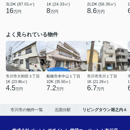
3LDK (87.01㎡)
1K (24.33㎡)
2LDK (56.30㎡)
1
16
8
8.6
万円
万円
万円
よく見られている物件
市川市大和田３丁目
船橋市本中山１丁目
市川市市川１丁目
1K (23.96㎡)
1DK (35.50㎡)
1K (21.29㎡)
1
4.5
7.2
6.7
万円
万円
万円
市川市の物件一覧
北国分駅
リビングタウン堀之内Ａ