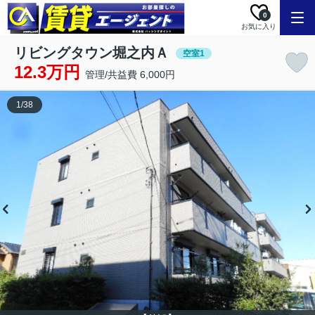
0
お気に入り
リビングタウン堀之内Ａ
空室1
12.3万円
管理/共益費 6,000円
1
/
38