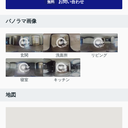
お問い合わせ
無料
パノラマ画像
玄関
洗面所
リビング
寝室
キッチン
地図