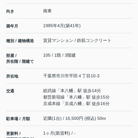
南東
向き
1985年4月(築41年)
築年月
賃貸マンション / 鉄筋コンクリート
種別 / 建物構造
105 / 1階 / 3階建
部屋 /
所在階 / 階建て
千葉県
市川市
平田
４丁目10-3
所在地
総武線
「
本八幡
」駅 徒歩14分
交通
都営新宿線
「
本八幡
」駅 徒歩15分
京成本線
「
京成八幡
」駅 徒歩16分
近隣(1台) / 16,500円 (税込) 50m
駐車場 / 月額
1ヶ月(新賃料) / -
更新料 /