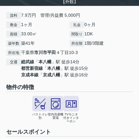
【外観】
7.9万円 管理/共益費 5,000円
賃料
1ヶ月
0ヶ月
敷金
礼金
33.00㎡
1DK
面積
間取り
築41年
1階/3階建
築年数
所在階
千葉県
市川市
平田
４丁目10-3
所在地
総武線
「
本八幡
」駅 徒歩14分
交通
都営新宿線
「
本八幡
」駅 徒歩15分
京成本線
「
京成八幡
」駅 徒歩16分
物件の特徴
バストイレ
室内洗濯機
TVモニタ
別
置場
付きインタ
ーホン
セールスポイント