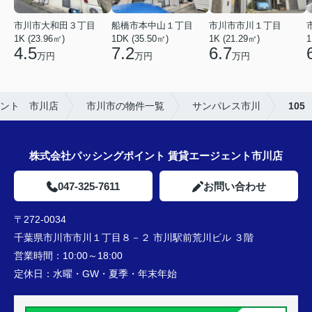
市川市市川１丁目
市川市大和田３丁目
船橋市本中山１丁目
1K (21.29㎡)
1K (23.96㎡)
1DK (35.50㎡)
1
6.7
4.5
7.2
万円
万円
万円
ント 市川店
市川市の物件一覧
サンパレス市川
105
株式会社パッシングポイント 賃貸エージェント市川店
047-325-7611
お問い合わせ
〒272-0034
千葉県市川市市川１丁目８－２ 市川駅前荒川ビル ３階
営業時間：
10:00～18:00
定休日：
水曜・GW・夏季・年末年始