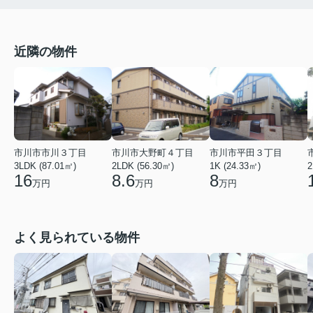
近隣の物件
市川市市川３丁目
市川市大野町４丁目
市川市平田３丁目
2
3LDK (87.01㎡)
2LDK (56.30㎡)
1K (24.33㎡)
16
8.6
8
万円
万円
万円
よく見られている物件