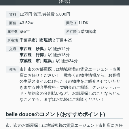
【外観】
12万円 管理/共益費 5,000円
賃料
43.52㎡
1LDK
面積
間取り
築5年
3階/3階建
築年数
所在階
千葉県
市川市
塩焼
２丁目4-25
所在地
東西線
「
妙典
」駅 徒歩12分
交通
東西線
「
行徳
」駅 徒歩18分
京葉線
「
市川塩浜
」駅 徒歩34分
市川市のお部屋探しは地域密着の賃貸エージェント市川
備考
店にお任せください！ 数多くの物件情報から、お客様
の生活スタイルにぴったりの物件をご紹介させていただ
きます☆仲介手数料・契約金のご相談、クレジットカー
ド・契約金の分割払いなど、お部屋探しのことならどん
なことでも、まずはお気軽にご相談ください！
belle douceのコメント(おすすめポイント)
市川市のお部屋探しは地域密着の賃貸エージェント市川店にお任