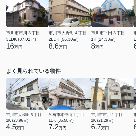
市川市市川３丁目
市川市大野町４丁目
市川市平田３丁目
3LDK (87.01㎡)
2LDK (56.30㎡)
1K (24.33㎡)
1
16
8.6
8
万円
万円
万円
よく見られている物件
市川市大和田３丁目
船橋市本中山１丁目
市川市市川１丁目
1K (23.96㎡)
1DK (35.50㎡)
1K (21.29㎡)
1
4.5
7.2
6.7
万円
万円
万円