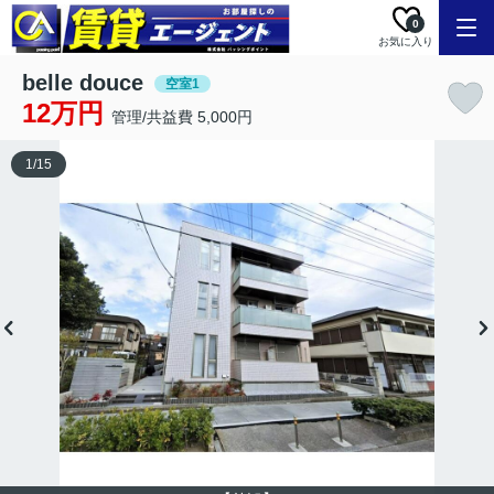
0
お気に入り
belle douce
空室1
12万円
管理/共益費 5,000円
1
/
15