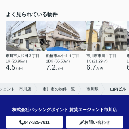
よく見られている物件
市川市大和田３丁目
船橋市本中山１丁目
市川市市川１丁目
1K (23.96㎡)
1DK (35.50㎡)
1K (21.29㎡)
1
4.5
7.2
6.7
万円
万円
万円
ジェント 市川店
市川市の物件一覧
市川駅
山内ビル
株式会社パッシングポイント 賃貸エージェント市川店
047-325-7611
お問い合わせ