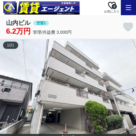
0
お気に入り
山内ビル
空室1
6.2万円
管理/共益費 3,000円
1
/
21