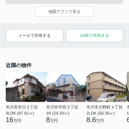
地図アプリで見る
メールで共有する
LINEで共有する
近隣の物件
市川市市川３丁目
市川市平田３丁目
市川市大野町４丁目
3LDK (87.01㎡)
1K (24.33㎡)
2LDK (56.30㎡)
1
16
8
8.6
万円
万円
万円