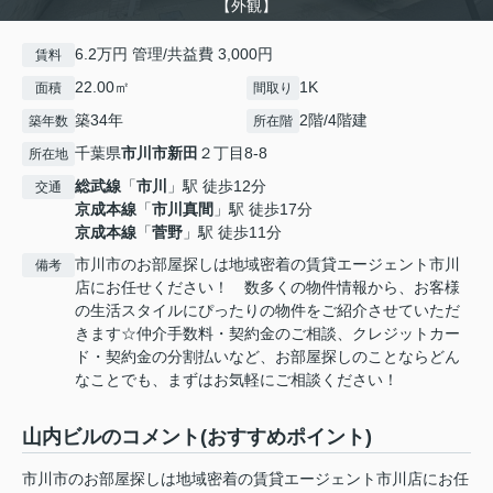
【外観】
6.2万円 管理/共益費 3,000円
賃料
22.00㎡
1K
面積
間取り
築34年
2階/4階建
築年数
所在階
千葉県
市川市
新田
２丁目8-8
所在地
総武線
「
市川
」駅 徒歩12分
交通
京成本線
「
市川真間
」駅 徒歩17分
京成本線
「
菅野
」駅 徒歩11分
市川市のお部屋探しは地域密着の賃貸エージェント市川
備考
店にお任せください！ 数多くの物件情報から、お客様
の生活スタイルにぴったりの物件をご紹介させていただ
きます☆仲介手数料・契約金のご相談、クレジットカー
ド・契約金の分割払いなど、お部屋探しのことならどん
なことでも、まずはお気軽にご相談ください！
山内ビルのコメント(おすすめポイント)
市川市のお部屋探しは地域密着の賃貸エージェント市川店にお任