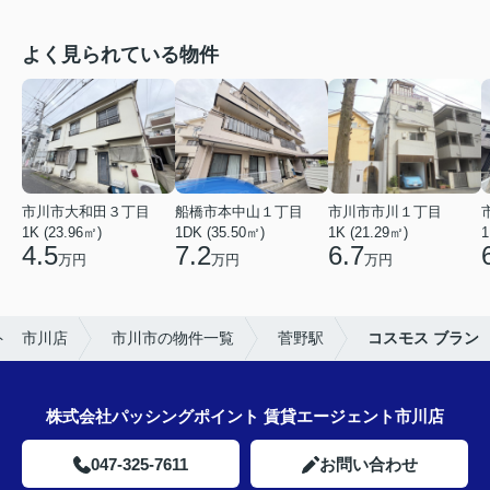
よく見られている物件
市川市大和田３丁目
船橋市本中山１丁目
市川市市川１丁目
1K (23.96㎡)
1DK (35.50㎡)
1K (21.29㎡)
1
4.5
7.2
6.7
万円
万円
万円
ト 市川店
市川市の物件一覧
菅野駅
コスモス ブラン
株式会社パッシングポイント 賃貸エージェント市川店
047-325-7611
お問い合わせ