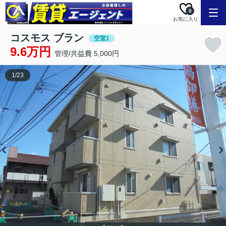
0
お気に入り
コスモス ブラン
空室1
9.6万円
管理/共益費 5,000円
1
/
23