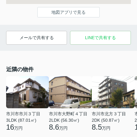
地図アプリで見る
メールで共有する
LINEで共有する
近隣の物件
市川市市川３丁目
市川市大野町４丁目
市川市北方３丁目
2
3LDK (87.01㎡)
2LDK (56.30㎡)
2DK (50.87㎡)
16
8.6
8.5
万円
万円
万円