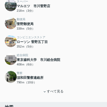
スーパー
マルエツ 市川菅野店
218ｍ（3分）
郵便局
菅野郵便局
339ｍ（5分）
コンビニエンスストア
ローソン 菅野五丁目
352ｍ（5分）
総合病院
東京歯科大学 市川総合病院
408ｍ（6分）
警察
須和田警察連絡所
790ｍ（10分）
すべて見る