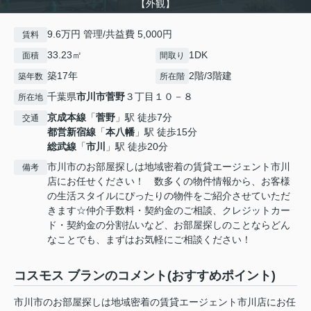
【外観】
9.6万円 管理/共益費 5,000円
賃料
33.23㎡
1DK
面積
間取り
築17年
2階/3階建
築年数
所在階
千葉県
市川市
菅野
３丁目１０－８
所在地
京成本線
「
菅野
」駅 徒歩7分
交通
都営新宿線
「
本八幡
」駅 徒歩15分
総武線
「
市川
」駅 徒歩20分
市川市のお部屋探しは地域密着の賃貸エージェント市川
備考
店にお任せください！ 数多くの物件情報から、お客様
の生活スタイルにぴったりの物件をご紹介させていただ
きます☆仲介手数料・契約金のご相談、クレジットカー
ド・契約金の分割払いなど、お部屋探しのことならどん
なことでも、まずはお気軽にご相談ください！
コスモス ブランのコメント(おすすめポイント)
市川市のお部屋探しは地域密着の賃貸エージェント市川店にお任