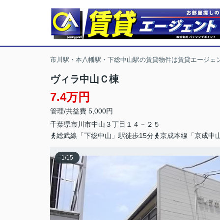
市川駅・本八幡駅・下総中山駅の賃貸物件は賃貸エージェ
ヴィラ中山Ｃ棟
7.4万円
管理/共益費 5,000円
千葉県
市川市
中山
３丁目１４－２５
総武線「下総中山」駅徒歩15分
京成本線「京成中山
1
/
15