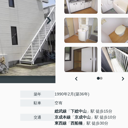
1990年2月(築36年)
築年
空有
駐車
総武線
「
下総中山
」駅 徒歩15分
京成本線
「
京成中山
」駅 徒歩10分
交通
東西線
「
西船橋
」駅 徒歩30分