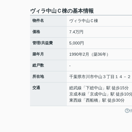
ヴィラ中山Ｃ棟の基本情報
物件名
ヴィラ中山Ｃ棟
価格
7.4万円
管理/共益費
5,000円
築年月
1990年2月（築36年）
総戸数
-
所在地
千葉県
市川市
中山
３丁目１４－２
交通
総武線
「
下総中山
」駅 徒歩15分
京成本線
「
京成中山
」駅 徒歩10
東西線
「
西船橋
」駅 徒歩30分