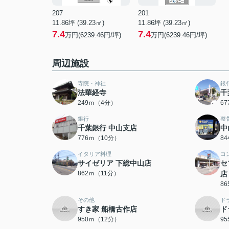
207
201
11.86坪 (39.23㎡)
11.86坪 (39.23㎡)
7.4
7.4
万円(6239.46円/坪)
万円(6239.46円/坪)
周辺施設
寺院・神社
銀
法華経寺
千
249ｍ（4分）
6
銀行
整
千葉銀行 中山支店
中
776ｍ（10分）
8
イタリア料理
コ
サイゼリア 下総中山店
セ
862ｍ（11分）
店
8
その他
ド
すき家 船橋古作店
ド
950ｍ（12分）
9