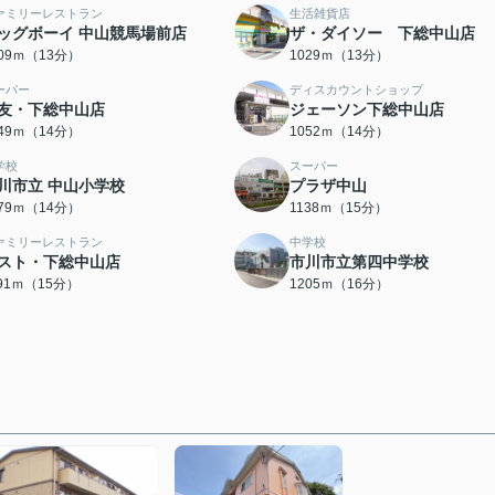
ァミリーレストラン
生活雑貨店
ッグボーイ 中山競馬場前店
ザ・ダイソー 下総中山店
009ｍ（13分）
1029ｍ（13分）
ーパー
ディスカウントショップ
友・下総中山店
ジェーソン下総中山店
049ｍ（14分）
1052ｍ（14分）
学校
スーパー
川市立 中山小学校
プラザ中山
079ｍ（14分）
1138ｍ（15分）
ァミリーレストラン
中学校
スト・下総中山店
市川市立第四中学校
191ｍ（15分）
1205ｍ（16分）