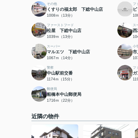
その他
フ
くすりの福太郎 下総中山店
ビ
1008ｍ（13分）
1
ファーストフード
ス
松屋 下総中山店
西
1039ｍ（13分）
1
スーパー
小
マルエツ 下総中山店
市
1067ｍ（14分）
1
警察
フ
中山駅前交番
ガ
1174ｍ（15分）
1
郵便局
船橋本中山郵便局
1716ｍ（22分）
近隣の物件