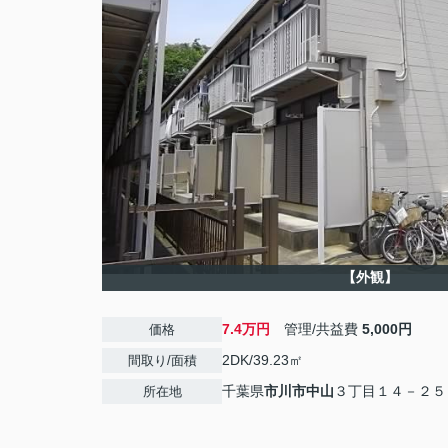
【外観】
7.4万円
管理/共益費
5,000円
価格
2DK/39.23㎡
間取り/面積
千葉県
市川市
中山
３丁目１４－２５
所在地