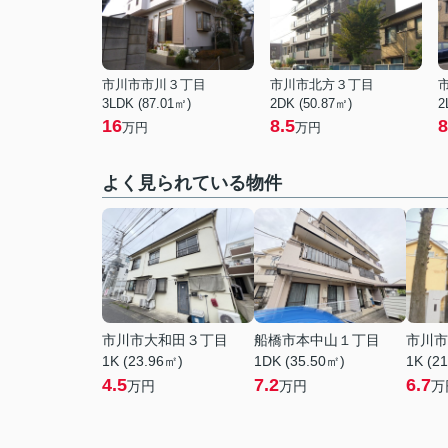
市川市市川３丁目
市川市北方３丁目
3LDK (87.01㎡)
2DK (50.87㎡)
2
16
8.5
8
万円
万円
よく見られている物件
市川市大和田３丁目
船橋市本中山１丁目
市川市
1K (23.96㎡)
1DK (35.50㎡)
1K (2
4.5
7.2
6.7
万円
万円
万