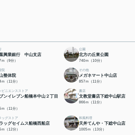
行
公園
葉興業銀行 中山支店
北方の丘東公園
77ｍ（9分）
740ｍ（10分）
骨院
その他
山整体院
メガネマート中山店
44ｍ（11分）
857ｍ（11分）
ンビニエンスストア
書店
ブンイレブン船橋本中山２丁目
文教堂書店下総中山駅店
866ｍ（11分）
65ｍ（11分）
ラッグストア
和風料理
ラッグセイムス船橋西船店
天丼てんや・下総中山店
55ｍ（12分）
1005ｍ（13分）