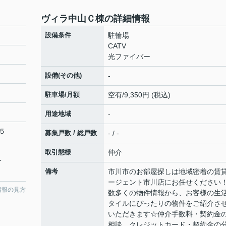
ヴィラ中山Ｃ棟の詳細情報
設備条件
駐輪場
CATV
光ファイバー
設備(その他)
-
駐車場/月額
空有/9,350円 (税込)
用途地域
-
５
募集戸数 / 総戸数
- / -
取引態様
仲介
分
備考
市川市のお部屋探しは地域密着の賃
ージェント市川店にお任せくださ
情報の見方
数多くの物件情報から、お客様の生
タイルにぴったりの物件をご紹介さ
いただきます☆仲介手数料・契約金
相談、クレジットカード・契約金の