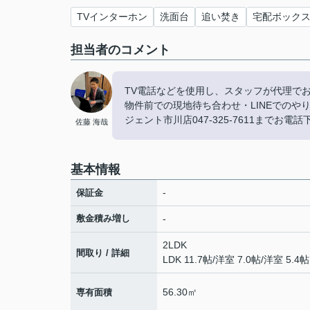
TVインターホン
洗面台
追い焚き
宅配ボック
担当者のコメント
TV電話などを使用し、スタッフが代理で
物件前での現地待ち合わせ・LINEでの
ジェント市川店047-325-7611までお電
佐藤 海哉
基本情報
-
保証金
敷金積み増し
-
2LDK
間取り / 詳細
LDK 11.7帖
/
洋室 7.0帖
/
洋室 5.4帖
56.30㎡
専有面積