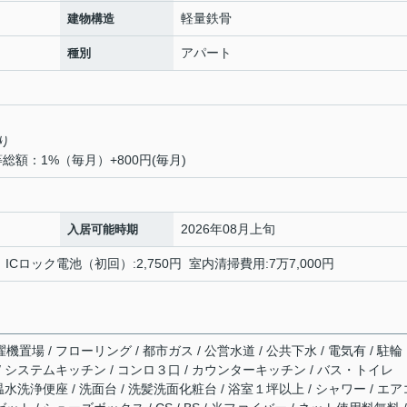
軽量鉄骨
建物構造
アパート
種別
り
等総額：1%（毎月）+800円(毎月)
2026年08月上旬
入居可能時期
0円 ICロック電池（初回）:2,750円 室内清掃費用:7万7,000円
機置場 / フローリング / 都市ガス / 公営水道 / 公共下水 / 電気有 / 駐輪
 / システムキッチン / コンロ３口 / カウンターキッチン / バス・トイレ
 温水洗浄便座 / 洗面台 / 洗髪洗面化粧台 / 浴室１坪以上 / シャワー / エア