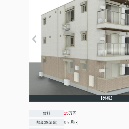
【外観】
15
万円
賃料
0ヶ月(-)
敷金(保証金)