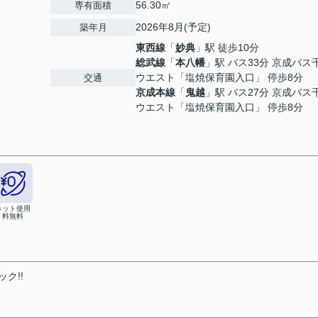
56.30㎡
専有面積
2026年8月(予定)
築年月
東西線
「
妙典
」駅 徒歩10分
総武線
「
本八幡
」駅 バス33分 京成バス
ウエスト「塩焼保育園入口」 停歩8分
交通
京成本線
「
鬼越
」駅 バス27分 京成バス
ウエスト「塩焼保育園入口」 停歩8分
ネット使用
料無料
ク!!