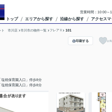
営業時間：10:00
トップ
エリアから探す
沿線から探す
アクセスマ
フレアⅡ
101
ント 市川店
市川市の物件一覧
印刷する
お気
「塩焼保育園入口」停歩8分
「塩焼保育園入口」停歩8分