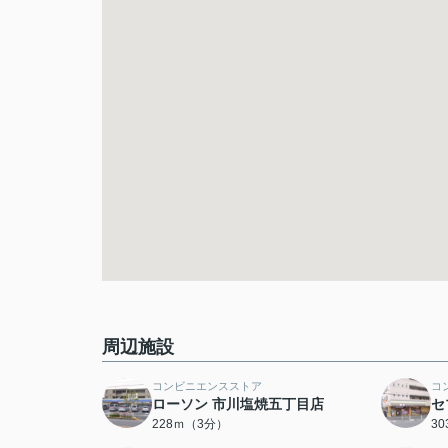
周辺施設
コンビニエンスストア
コ
ローソン 市川塩焼五丁目店
セ
228ｍ（3分）
3