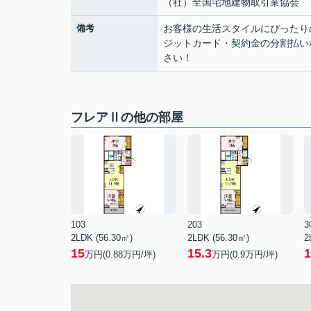
（社）全国宅地建物取引業協会
備考
お客様の生活スタイルにぴったり
ジットカード・契約金の分割払い
さい！
フレアⅡの他の部屋
103
203
3
2LDK (56.30㎡)
2LDK (56.30㎡)
2
15
15.3
1
万円(
0.88
万円/坪)
万円(
0.9
万円/坪)