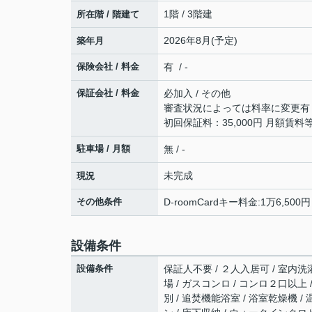
1階 / 3階建
所在階 / 階建て
2026年8月(予定)
築年月
保険会社 / 料金
有 / -
保証会社 / 料金
必加入 / その他
審査状況によっては料率に変更有
初回保証料：35,000円 ⽉額賃料
駐車場 / 月額
無 / -
未完成
現況
その他条件
D-roomCardキー料金:1万6,50
設備条件
設備条件
保証人不要 / ２人入居可 / 室内洗濯
場 / ガスコンロ / コンロ２口以上
別 / 追焚機能浴室 / 浴室乾燥機 /