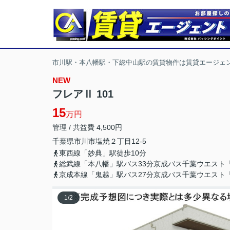
市川駅・本八幡駅・下総中山駅の賃貸物件は賃貸エージェ
NEW
フレアⅡ 101
15
万円
管理 / 共益費 4,500円
千葉県
市川市
塩焼
２丁目12-5
東西線「妙典」駅徒歩10分
総武線「本八幡」駅バス33分京成バス千葉ウエスト
京成本線「鬼越」駅バス27分京成バス千葉ウエスト
1
/
2