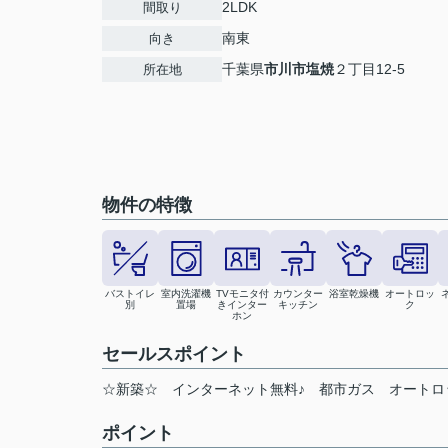
2LDK
間取り
南東
向き
千葉県
市川市
塩焼
２丁目12-5
所在地
物件の特徴
バストイレ
室内洗濯機
TVモニタ付
カウンター
浴室乾燥機
オートロッ
別
置場
きインター
キッチン
ク
ホン
セールスポイント
☆新築☆ インターネット無料♪ 都市ガス オートロッ
ポイント