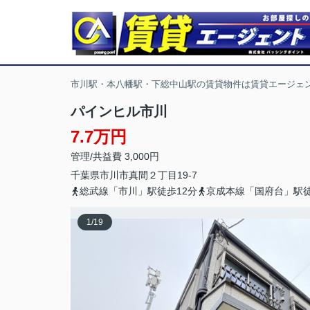
市川駅・本八幡駅・下総中山駅の賃貸物件は賃貸エージェ
パインヒル市川
7.7万円
管理/共益費 3,000円
千葉県
市川市
真間
２丁目19-7
総武線「市川」駅徒歩12分
京成本線「国府台」駅徒
1
/
19