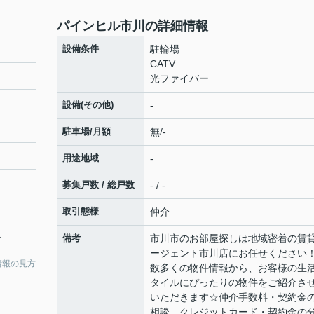
パインヒル市川の詳細情報
設備条件
駐輪場
CATV
光ファイバー
設備(その他)
-
駐車場/月額
無/-
用途地域
-
募集戸数 / 総戸数
- / -
取引態様
仲介
分
備考
市川市のお部屋探しは地域密着の賃
ージェント市川店にお任せくださ
情報の見方
数多くの物件情報から、お客様の生
タイルにぴったりの物件をご紹介さ
いただきます☆仲介手数料・契約金
相談、クレジットカード・契約金の