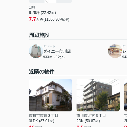
104
6.78坪 (22.42㎡)
7.7
万円(11356.93円/坪)
周辺施設
デパート
デ
ダイエー市川店
シ
933ｍ（12分）
9
近隣の物件
市川市市川３丁目
市川市北方３丁目
3LDK (87.01㎡)
2DK (50.87㎡)
2