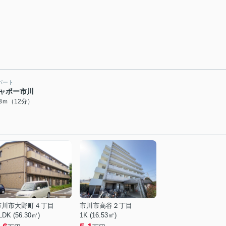
パート
ャポー市川
43ｍ（12分）
市川市大野町４丁目
市川市高谷２丁目
LDK (56.30㎡)
1K (16.53㎡)