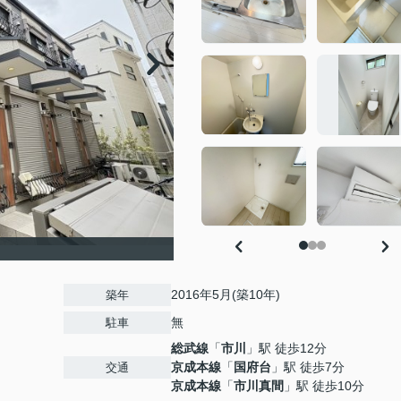
2016年5月(築10年)
築年
無
駐車
総武線
「
市川
」駅 徒歩12分
京成本線
「
国府台
」駅 徒歩7分
交通
京成本線
「
市川真間
」駅 徒歩10分