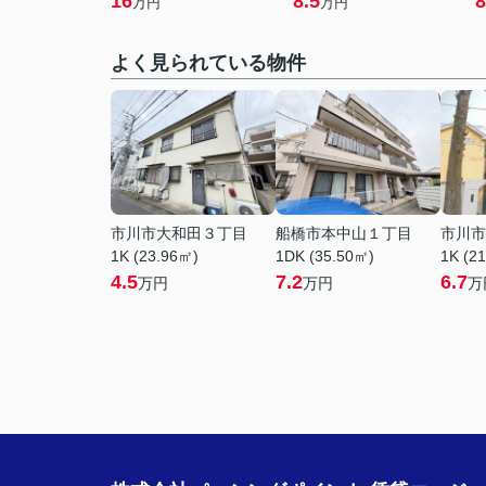
16
8.5
8
万円
万円
よく見られている物件
市川市大和田３丁目
船橋市本中山１丁目
市川市
1K (23.96㎡)
1DK (35.50㎡)
1K (2
4.5
7.2
6.7
万円
万円
万