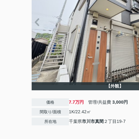
【外観】
7.7万円
管理/共益費
3,000円
価格
1K/22.42㎡
間取り/面積
千葉県
市川市
真間
２丁目19-7
所在地