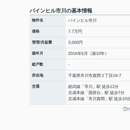
パインヒル市川の基本情報
物件名
パインヒル市川
価格
7.7万円
管理/共益費
3,000円
築年月
2016年5月（築10年）
総戸数
-
所在地
千葉県
市川市
真間
２丁目19-7
交通
総武線
「
市川
」駅 徒歩12分
京成本線
「
国府台
」駅 徒歩7分
京成本線
「
市川真間
」駅 徒歩10