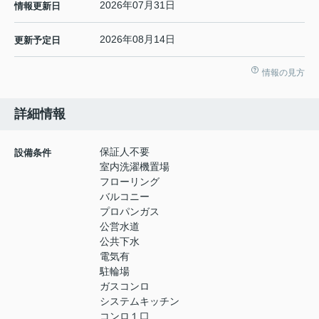
2026年07月31日
情報更新日
2026年08月14日
更新予定日
情報の見方
詳細情報
保証人不要
設備条件
室内洗濯機置場
フローリング
バルコニー
プロパンガス
公営水道
公共下水
電気有
駐輪場
ガスコンロ
システムキッチン
コンロ１口