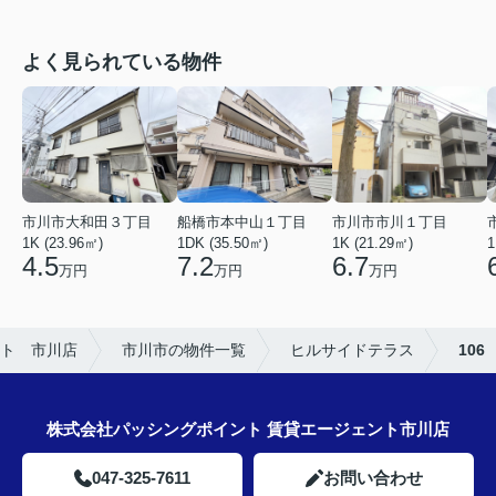
よく見られている物件
市川市市川１丁目
市川市大和田３丁目
船橋市本中山１丁目
1K (21.29㎡)
1K (23.96㎡)
1DK (35.50㎡)
1
6.7
4.5
7.2
万円
万円
万円
ト 市川店
市川市の物件一覧
ヒルサイドテラス
106
株式会社パッシングポイント 賃貸エージェント市川店
047-325-7611
お問い合わせ