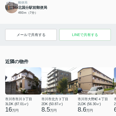
郵便局
北国分駅前郵便局
493ｍ（7分）
メールで共有する
LINEで共有する
近隣の物件
市川市市川３丁目
市川市北方３丁目
市川市大野町４丁目
3LDK (87.01㎡)
2DK (50.87㎡)
2LDK (56.30㎡)
2
16
8.5
8.6
万円
万円
万円