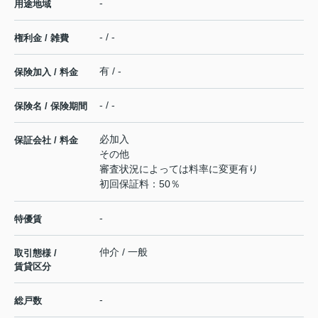
-
用途地域
- / -
権利金 / 雑費
有 / -
保険加入 / 料金
- / -
保険名 / 保険期間
必加入
保証会社 / 料金
その他
審査状況によっては料率に変更有り
初回保証料：50％
-
特優賃
仲介 / 一般
取引態様 /
賃貸区分
-
総戸数