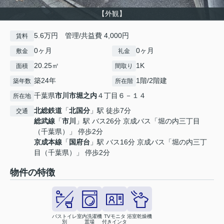
【外観】
5.6万円 管理/共益費 4,000円
賃料
0ヶ月
0ヶ月
敷金
礼金
20.25㎡
1K
面積
間取り
築24年
1階/2階建
築年数
所在階
千葉県
市川市
堀之内
４丁目６－１４
所在地
北総鉄道
「
北国分
」駅 徒歩7分
交通
総武線
「
市川
」駅 バス26分 京成バス「堀の内三丁目
（千葉県）」 停歩2分
京成本線
「
国府台
」駅 バス16分 京成バス「堀の内三丁
目（千葉県）」 停歩2分
物件の特徴
バストイレ
室内洗濯機
TVモニタ
浴室乾燥機
別
置場
付きインタ