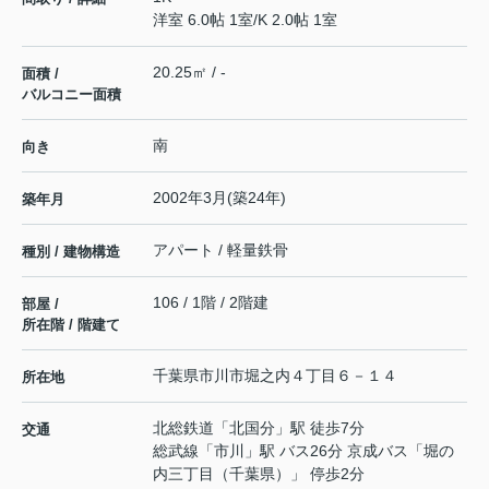
洋室 6.0帖 1室
/
K 2.0帖 1室
20.25㎡ / -
面積 /
バルコニー面積
南
向き
2002年3月(築24年)
築年月
アパート / 軽量鉄骨
種別 / 建物構造
106 / 1階 / 2階建
部屋 /
所在階 / 階建て
千葉県
市川市
堀之内
４丁目６－１４
所在地
北総鉄道
「
北国分
」駅 徒歩7分
交通
総武線
「
市川
」駅 バス26分 京成バス「堀の
内三丁目（千葉県）」 停歩2分