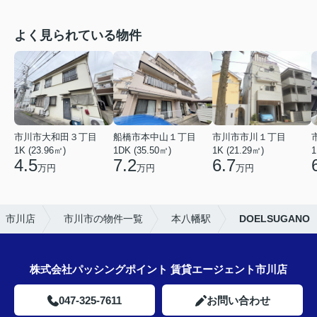
よく見られている物件
市川市大和田３丁目
船橋市本中山１丁目
市川市市川１丁目
1K (23.96㎡)
1DK (35.50㎡)
1K (21.29㎡)
1
4.5
7.2
6.7
万円
万円
万円
 市川店
市川市の物件一覧
本八幡駅
DOELSUGANO
株式会社パッシングポイント 賃貸エージェント市川店
047-325-7611
お問い合わせ