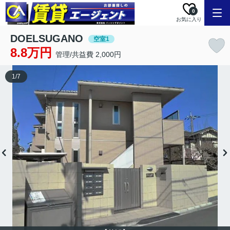
0
お気に入り
DOELSUGANO
空室1
8.8万円
管理/共益費 2,000円
1
/
7