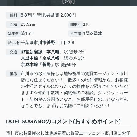
【外観】
8.8万円 管理/共益費 2,000円
賃料
29.52㎡
1K
面積
間取り
築15年
1階/2階建
築年数
所在階
千葉県
市川市
菅野
１丁目2-8
所在地
都営新宿線
「
本八幡
」駅 徒歩7分
交通
京成本線
「
京成八幡
」駅 徒歩5分
京成本線
「
菅野
」駅 徒歩9分
市川市のお部屋探しは地域密着の賃貸エージェント市川
備考
店にお任せください！ 数多くの物件情報から、お客様
の生活スタイルにぴったりの物件をご紹介させていただ
きます☆仲介手数料・契約金のご相談、クレジットカー
ド・契約金の分割払いなど、お部屋探しのことならどん
なことでも、まずはお気軽にご相談ください！
DOELSUGANOのコメント(おすすめポイント)
市川市のお部屋探しは地域密着の賃貸エージェント市川店にお任