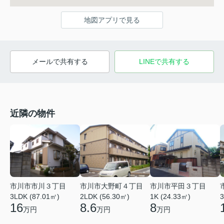
地図アプリで見る
メールで共有する
LINEで共有する
近隣の物件
市川市市川３丁目
市川市大野町４丁目
市川市平田３丁目
3LDK (87.01㎡)
2LDK (56.30㎡)
1K (24.33㎡)
3
16
8.6
8
万円
万円
万円