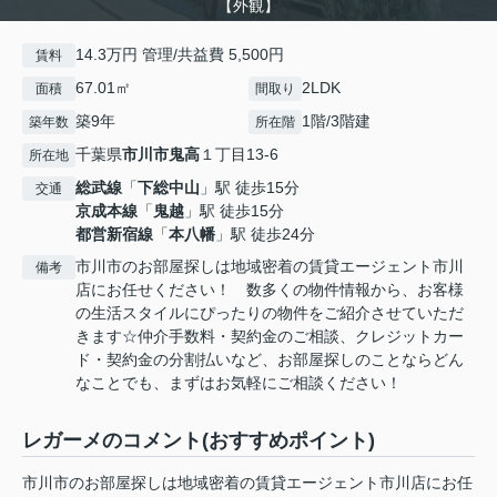
【外観】
14.3万円 管理/共益費 5,500円
賃料
67.01㎡
2LDK
面積
間取り
築9年
1階/3階建
築年数
所在階
千葉県
市川市
鬼高
１丁目13-6
所在地
総武線
「
下総中山
」駅 徒歩15分
交通
京成本線
「
鬼越
」駅 徒歩15分
都営新宿線
「
本八幡
」駅 徒歩24分
市川市のお部屋探しは地域密着の賃貸エージェント市川
備考
店にお任せください！ 数多くの物件情報から、お客様
の生活スタイルにぴったりの物件をご紹介させていただ
きます☆仲介手数料・契約金のご相談、クレジットカー
ド・契約金の分割払いなど、お部屋探しのことならどん
なことでも、まずはお気軽にご相談ください！
レガーメのコメント(おすすめポイント)
市川市のお部屋探しは地域密着の賃貸エージェント市川店にお任