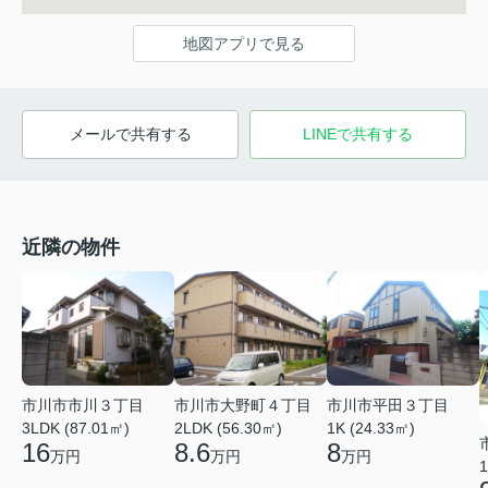
地図アプリで見る
メールで共有する
LINEで共有する
近隣の物件
市川市市川３丁目
市川市大野町４丁目
市川市平田３丁目
3LDK (87.01㎡)
2LDK (56.30㎡)
1K (24.33㎡)
16
8.6
8
万円
万円
万円
1