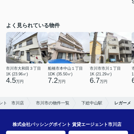
よく見られている物件
市川市大和田３丁目
船橋市本中山１丁目
市川市市川１丁目
1K (23.96㎡)
1DK (35.50㎡)
1K (21.29㎡)
1
4.5
7.2
6.7
万円
万円
万円
ント 市川店
市川市の物件一覧
下総中山駅
レガーメ
株式会社パッシングポイント 賃貸エージェント市川店