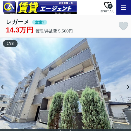
0
お気に入り
レガーメ
空室1
14.3万円
管理/共益費 5,500円
1
/
38