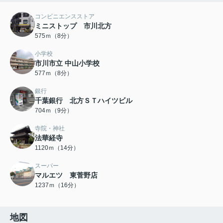
コンビニエンスストア
ミニストップ 市川北方
575ｍ（8分）
小学校
市川市立 中山小学校
577ｍ（8分）
銀行
千葉銀行 北方ＳＴハイツビル
704ｍ（9分）
寺院・神社
法華経寺
1120ｍ（14分）
スーパー
マルエツ 東菅野店
1237ｍ（16分）
地図