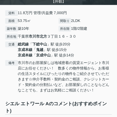
【外観】
11.8万円 管理/共益費 7,000円
賃料
53.75㎡
2LDK
面積
間取り
築10年
1階/2階建
築年数
所在階
千葉県
市川市
北方
３丁目１６－３０
所在地
総武線
「
下総中山
」駅 徒歩20分
交通
京成本線
「
鬼越
」駅 徒歩15分
京成本線
「
京成中山
」駅 徒歩14分
市川市のお部屋探しは地域密着の賃貸エージェント市川
備考
店にお任せください！ 数多くの物件情報から、お客様
の生活スタイルにぴったりの物件をご紹介させていただ
きます☆仲介手数料・契約金のご相談、クレジットカー
ド・契約金の分割払いなど、お部屋探しのことならどん
なことでも、まずはお気軽にご相談ください！
シエル エトワール Aのコメント(おすすめポイン
ト)