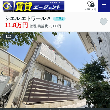
0
お気に入り
シエル エトワール A
空室1
11.8万円
管理/共益費 7,000円
1
/
29