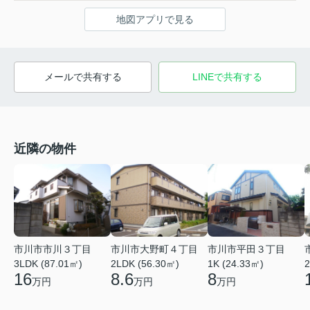
地図アプリで見る
メールで共有する
LINEで共有する
近隣の物件
市川市市川３丁目
市川市大野町４丁目
市川市平田３丁目
2
3LDK (87.01㎡)
2LDK (56.30㎡)
1K (24.33㎡)
16
8.6
8
万円
万円
万円