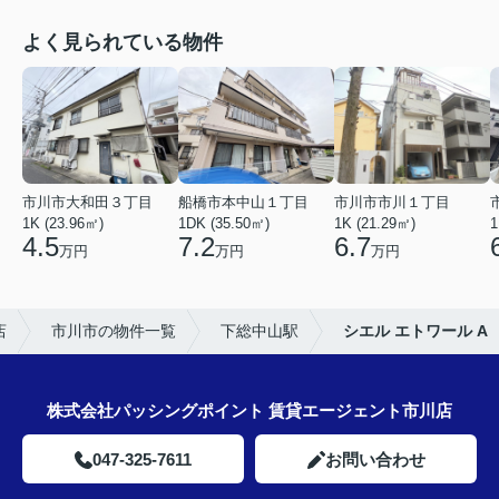
よく見られている物件
市川市大和田３丁目
船橋市本中山１丁目
市川市市川１丁目
1K (23.96㎡)
1DK (35.50㎡)
1K (21.29㎡)
1
4.5
7.2
6.7
万円
万円
万円
店
市川市の物件一覧
下総中山駅
シエル エトワール A
株式会社パッシングポイント 賃貸エージェント市川店
047-325-7611
お問い合わせ