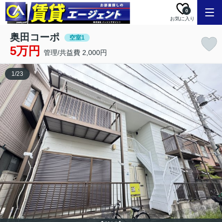
0
お気に入り
奥田コーポ
空室1
5万円
管理/共益費 2,000円
1
/
23