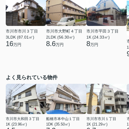
市川市市川３丁目
市川市大野町４丁目
市川市平田３丁目
3LDK (87.01㎡)
2LDK (56.30㎡)
1K (24.33㎡)
16
8.6
8
万円
万円
万円
1
よく見られている物件
市川市大和田３丁目
船橋市本中山１丁目
市川市市川１丁目
1K (23.96㎡)
1DK (35.50㎡)
1K (21.29㎡)
1