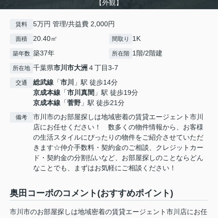
【外観】
5万円 管理/共益費 2,000円
賃料
20.40㎡
1K
面積
間取り
築37年
1階/2階建
築年数
所在階
千葉県
市川市
大洲
４丁目3-7
所在地
総武線
「
市川
」駅 徒歩14分
交通
京成本線
「
市川真間
」駅 徒歩19分
京成本線
「
菅野
」駅 徒歩21分
市川市のお部屋探しは地域密着の賃貸エージェント市川
備考
店にお任せください！ 数多くの物件情報から、お客様
の生活スタイルにぴったりの物件をご紹介させていただ
きます☆仲介手数料・契約金のご相談、クレジットカー
ド・契約金の分割払いなど、お部屋探しのことならどん
なことでも、まずはお気軽にご相談ください！
奥田コーポのコメント(おすすめポイント)
市川市のお部屋探しは地域密着の賃貸エージェント市川店にお任