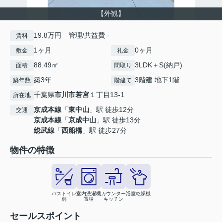
【外観】
19.8万円 管理/共益費 -
賃料
1ヶ月
0ヶ月
敷金
礼金
88.49㎡
3LDK＋S(納戸)
面積
間取り
築3年
3階建 地下1階
築年数
階建て
千葉県
市川市
若宮
１丁目13-1
所在地
京成本線
「
東中山
」駅 徒歩12分
交通
京成本線
「
京成中山
」駅 徒歩13分
総武線
「
西船橋
」駅 徒歩27分
物件の特徴
バストイレ
室内洗濯機
カウンター
浴室乾燥機
別
置場
キッチン
セールスポイント