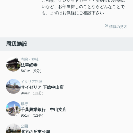
ご相談、クレジットカード・契約金の分割払
いなど、お部屋探しのことならどんなことで
も、まずはお気軽にご相談下さい！
情報の見方
周辺施設
寺院・神社
法華経寺
641ｍ（9分）
イタリア料理
サイゼリア 下総中山店
944ｍ（12分）
銀行
千葉興業銀行 中山支店
951ｍ（12分）
公園
北方の丘東公園