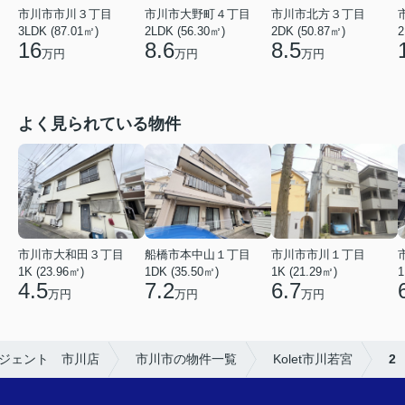
市川市市川３丁目
市川市大野町４丁目
市川市北方３丁目
2
3LDK (87.01㎡)
2LDK (56.30㎡)
2DK (50.87㎡)
16
8.6
8.5
万円
万円
万円
よく見られている物件
市川市市川１丁目
市川市大和田３丁目
船橋市本中山１丁目
1K (21.29㎡)
1K (23.96㎡)
1DK (35.50㎡)
1
6.7
4.5
7.2
万円
万円
万円
ジェント 市川店
市川市の物件一覧
Kolet市川若宮
2