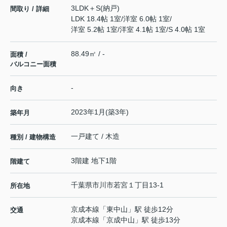
3LDK＋S(納戸)
間取り / 詳細
LDK 18.4帖 1室
/
洋室 6.0帖 1室
/
洋室 5.2帖 1室
/
洋室 4.1帖 1室
/
S 4.0帖 1室
88.49㎡ / -
面積 /
バルコニー面積
-
向き
2023年1月(築3年)
築年月
一戸建て / 木造
種別 / 建物構造
3階建 地下1階
階建て
千葉県
市川市
若宮
１丁目13-1
所在地
京成本線
「
東中山
」駅 徒歩12分
交通
京成本線
「
京成中山
」駅 徒歩13分