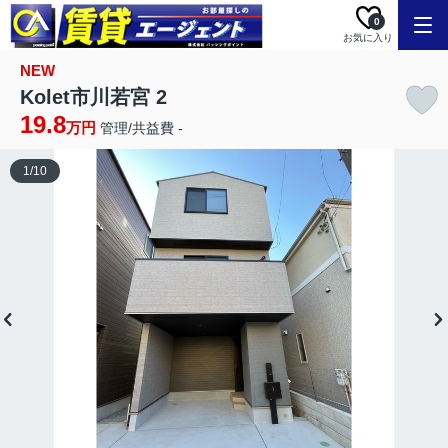
0
お気に入り
NEW
Kolet市川若宮 2
19.8
万円
管理/共益費 -
1
/
10