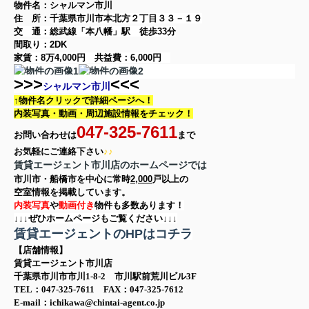
物件名：シャルマン市川
住 所：
千葉県市川市本北方２丁目３３－１９
交 通：総武線「本八幡」駅
徒歩33分
間取り：
2DK
家賃：
8万4,000円
共益費：
6,000円
>>>
<<<
シャルマン市川
↑物件名クリックで詳細ページへ！
内装写真・動画・
周辺施設情報をチェック！
047-325-7611
お問い合わせは
まで
お気軽に
ご連絡下さい
♪♪
賃貸エージェント市川店のホームページでは
市川市・船橋市を中心に
常時
2,000
戸以上の
空室情報を
掲載しています。
内装写真
や
動画付き
物件も多数あります！
↓↓↓ぜひホームページもご覧ください↓↓↓
賃貸エージェントのHPはコチラ
【店舗情報】
賃貸エージェント市川店
千葉県市川市市川1-8-2 市川駅前荒川ビル3F
TEL：047-325-7611 FAX：047-325-7612
E-mail：ichikawa@chintai-agent.co.jp