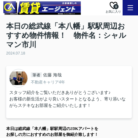
0
お気に入り
本日の総武線「本八幡」駅駅周辺お
すすめ物件情報！ 物件名：シャル
マン市川
2024.07.18
佐藤 海哉
筆者
不動産キャリア4年
スタッフ紹介をご覧いただきありがとうございます♪
お客様の新生活がより良いスタートとなるよう、寄り添いな
がらステキなお部屋をご紹介いたします！
本日は
総武線「本八幡」駅
駅周辺の
2DK
アパート
を
お探しの方に
おすすめのお部屋を御紹介致します！