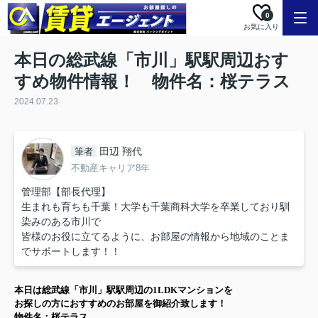
0
お気に入り
本日の総武線「市川」駅駅周辺おす
すめ物件情報！ 物件名：桜テラス
2024.07.23
田辺 翔代
筆者
不動産キャリア8年
管理部【部長代理】
生まれも育ちも千葉！大学も千葉商科大学を卒業しており馴
染みのある市川で
皆様のお役に立てるように、お部屋の情報から地域のことま
でサポートします！！
本日は
総武線「市川」駅
駅周辺の
1LDK
マンション
を
お探しの方に
おすすめのお部屋を御紹介致します！
物件名：桜テラス