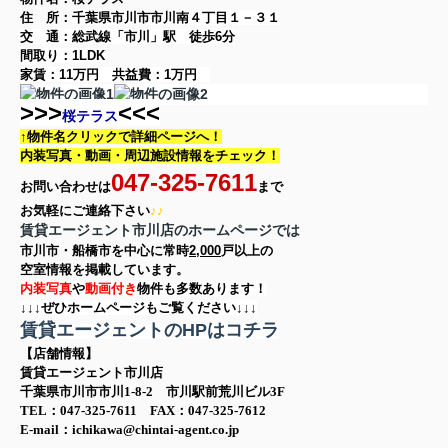
住 所：
千葉県市川市市川南４丁目１－３１
交 通：総武線「市川」駅
徒歩6分
間取り：
1LDK
家賃：
11万円
共益費：
1万円
>>>
<<<
桜テラス
↑物件名クリックで詳細ページへ！
内装写真・動画・
周辺施設情報をチェック！
047-325-7611
お問い合わせは
まで
お気軽に
ご連絡下さい
♪♪
賃貸エージェント市川店のホームページでは
市川市・船橋市を中心に
常時
2,000
戸以上の
空室情報を
掲載しています。
内装写真
や
動画付き
物件も多数あります！
↓↓↓ぜひホームページもご覧ください↓↓↓
賃貸エージェントのHPはコチラ
【店舗情報】
賃貸エージェント市川店
千葉県市川市市川1-8-2 市川駅前荒川ビル3F
TEL：047-325-7611 FAX：047-325-7612
E-mail：ichikawa@chintai-agent.co.jp