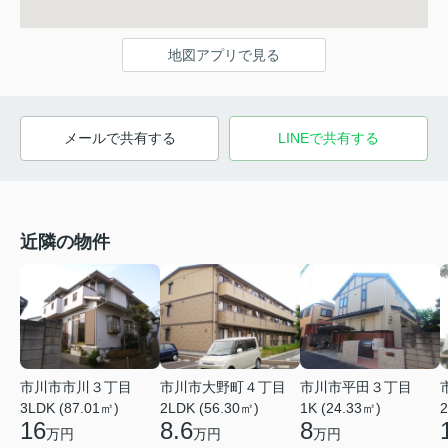
地図アプリで見る
メールで共有する
LINEで共有する
近隣の物件
市川市市川３丁目
市川市大野町４丁目
市川市平田３丁目
2
3LDK (87.01㎡)
2LDK (56.30㎡)
1K (24.33㎡)
16
8.6
8
万円
万円
万円