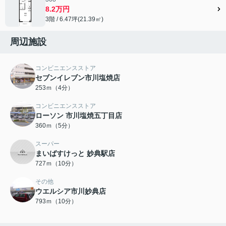
8.2万円
3階 / 6.47坪(21.39㎡)
周辺施設
コンビニエンスストア
セブンイレブン市川塩焼店
253ｍ（4分）
コンビニエンスストア
ローソン 市川塩焼五丁目店
360ｍ（5分）
スーパー
まいばすけっと 妙典駅店
727ｍ（10分）
その他
ウエルシア市川妙典店
793ｍ（10分）