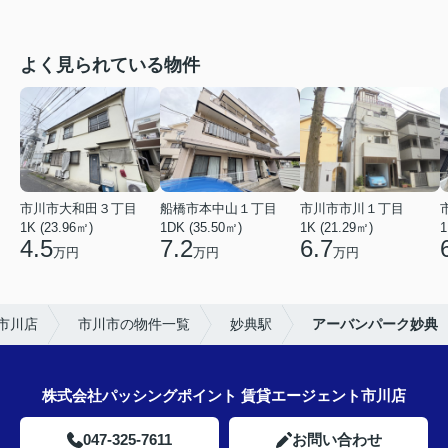
よく見られている物件
市川市大和田３丁目
船橋市本中山１丁目
市川市市川１丁目
1K (23.96㎡)
1DK (35.50㎡)
1K (21.29㎡)
1
4.5
7.2
6.7
万円
万円
万円
市川店
市川市の物件一覧
妙典駅
アーバンパーク妙典
株式会社パッシングポイント 賃貸エージェント市川店
047-325-7611
お問い合わせ