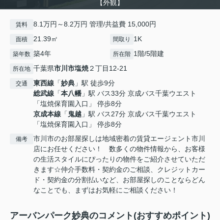
【外観】
8.1万円～8.2万円 管理/共益費 15,000円
賃料
21.39㎡
1K
面積
間取り
築4年
1階/5階建
築年数
所在階
千葉県
市川市
塩焼
２丁目12-21
所在地
東西線
「
妙典
」駅 徒歩9分
交通
総武線
「
本八幡
」駅 バス33分 京成バス千葉ウエスト
「塩焼保育園入口」 停歩8分
京成本線
「
鬼越
」駅 バス27分 京成バス千葉ウエスト
「塩焼保育園入口」 停歩8分
市川市のお部屋探しは地域密着の賃貸エージェント市川
備考
店にお任せください！ 数多くの物件情報から、お客様
の生活スタイルにぴったりの物件をご紹介させていただ
きます☆仲介手数料・契約金のご相談、クレジットカー
ド・契約金の分割払いなど、お部屋探しのことならどん
なことでも、まずはお気軽にご相談ください！
アーバンパーク妙典のコメント(おすすめポイント)