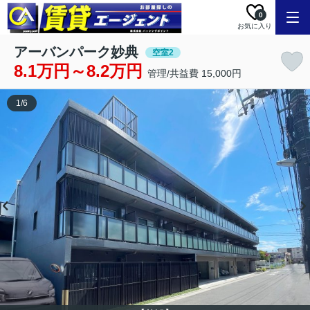
0
お気に入り
アーバンパーク妙典
空室2
8.1万円～8.2万円
管理/共益費 15,000円
1
/
6