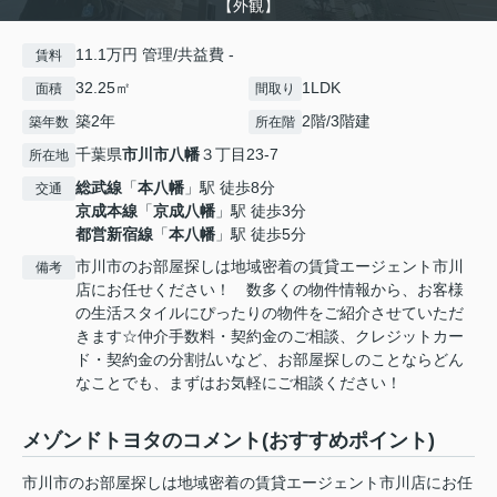
【外観】
11.1万円 管理/共益費 -
賃料
32.25㎡
1LDK
面積
間取り
築2年
2階/3階建
築年数
所在階
千葉県
市川市
八幡
３丁目23-7
所在地
総武線
「
本八幡
」駅 徒歩8分
交通
京成本線
「
京成八幡
」駅 徒歩3分
都営新宿線
「
本八幡
」駅 徒歩5分
市川市のお部屋探しは地域密着の賃貸エージェント市川
備考
店にお任せください！ 数多くの物件情報から、お客様
の生活スタイルにぴったりの物件をご紹介させていただ
きます☆仲介手数料・契約金のご相談、クレジットカー
ド・契約金の分割払いなど、お部屋探しのことならどん
なことでも、まずはお気軽にご相談ください！
メゾンドトヨタのコメント(おすすめポイント)
市川市のお部屋探しは地域密着の賃貸エージェント市川店にお任