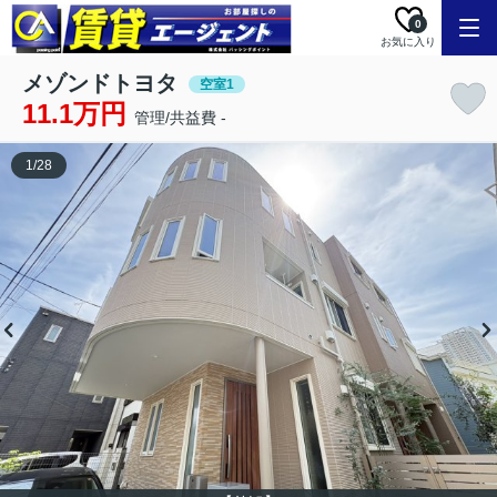
0
お気に入り
メゾンドトヨタ
空室1
11.1万円
管理/共益費 -
1
/
28