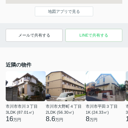
地図アプリで見る
メールで共有する
LINEで共有する
近隣の物件
市川市市川３丁目
市川市大野町４丁目
市川市平田３丁目
3LDK (87.01㎡)
2LDK (56.30㎡)
1K (24.33㎡)
3
16
8.6
8
万円
万円
万円