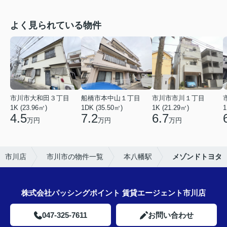
よく見られている物件
市川市大和田３丁目
船橋市本中山１丁目
市川市市川１丁目
1K (23.96㎡)
1DK (35.50㎡)
1K (21.29㎡)
1
4.5
7.2
6.7
万円
万円
万円
 市川店
市川市の物件一覧
本八幡駅
メゾンドトヨタ
株式会社パッシングポイント 賃貸エージェント市川店
047-325-7611
お問い合わせ