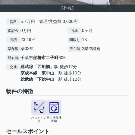
【外観】
5.7万円 管理/共益費 3,000円
賃料
0万円
0ヶ月
保証金
礼金
23.49㎡
1K
面積
間取り
築33年
2階/2階建
築年数
所在階
千葉県
船橋市
二子町
606
所在地
総武線
「
西船橋
」駅 徒歩12分
交通
京成本線
「
東中山
」駅 徒歩10分
総武線
「
下総中山
」駅 徒歩12分
物件の特徴
バストイレ
室内洗濯機
別
置場
セールスポイント