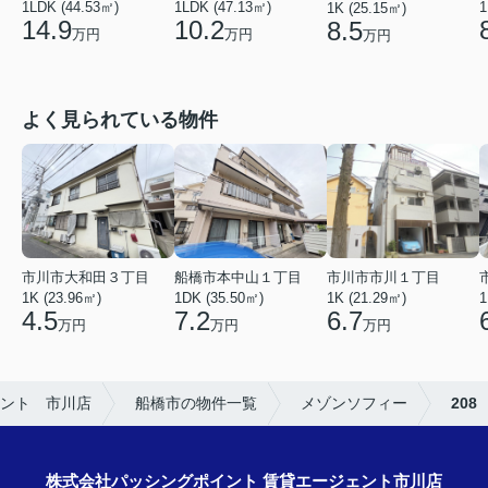
1LDK (44.53㎡)
1LDK (47.13㎡)
1
1K (25.15㎡)
14.9
10.2
8.5
万円
万円
万円
よく見られている物件
市川市市川１丁目
市川市大和田３丁目
船橋市本中山１丁目
1K (21.29㎡)
1K (23.96㎡)
1DK (35.50㎡)
1
6.7
4.5
7.2
万円
万円
万円
ント 市川店
船橋市の物件一覧
メゾンソフィー
208
株式会社パッシングポイント 賃貸エージェント市川店