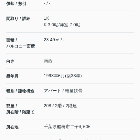
- / -
償却 / 敷引
1K
間取り / 詳細
K 3.0帖
/
洋室 7.0帖
23.49㎡ / -
面積 /
バルコニー面積
南西
向き
1993年6月(築33年)
築年月
アパート / 軽量鉄骨
種別 / 建物構造
208 / 2階 / 2階建
部屋 /
所在階 / 階建て
千葉県
船橋市
二子町
606
所在地