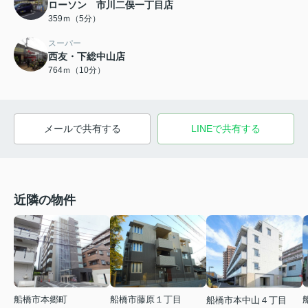
ローソン 市川二俣一丁目店
359ｍ（5分）
スーパー
西友・下総中山店
764ｍ（10分）
メールで共有する
LINEで共有する
近隣の物件
船橋市本郷町
船橋市藤原１丁目
船橋市本中山４丁目