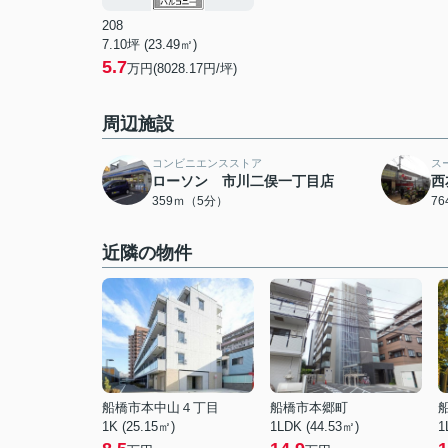
208
7.10坪 (23.49㎡)
5.7
万円(8028.17円/坪)
周辺施設
コンビニエンスストア
ス
ローソン 市川二俣一丁目店
西
359ｍ（5分）
7
近隣の物件
船橋市本中山４丁目
船橋市本郷町
1K (25.15㎡)
1LDK (44.53㎡)
1