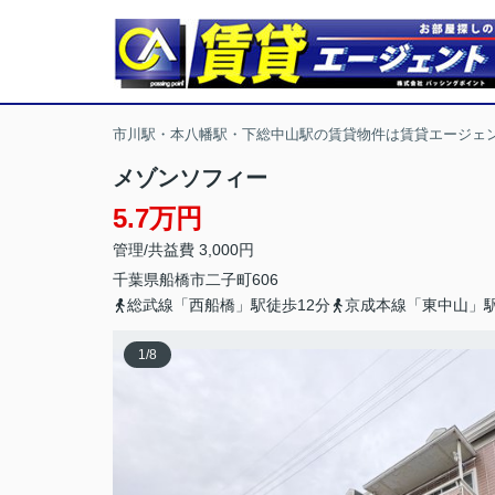
市川駅・本八幡駅・下総中山駅の賃貸物件は賃貸エージェ
メゾンソフィー
5.7万円
管理/共益費 3,000円
千葉県
船橋市
二子町
606
総武線「西船橋」駅徒歩12分
京成本線「東中山」駅
1
/
8