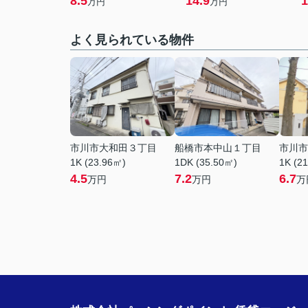
8.5
14.9
1
万円
万円
よく見られている物件
市川市大和田３丁目
船橋市本中山１丁目
市川市
1K (23.96㎡)
1DK (35.50㎡)
1K (2
4.5
7.2
6.7
万円
万円
万