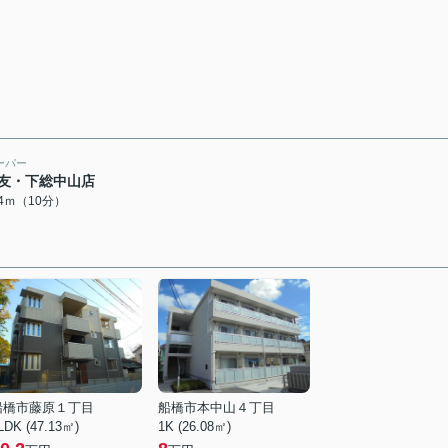
ーパー
友・下総中山店
64ｍ（10分）
船橋市藤原１丁目
船橋市本中山４丁目
LDK (47.13㎡)
1K (26.08㎡)