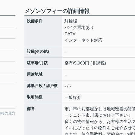
メゾンソフィーの詳細情報
設備条件
駐輪場
バイク置場あり
CATV
インターネット対応
設備(その他)
-
駐車場/月額
空有/5,000円 (非課税)
用途地域
-
募集戸数 / 総戸数
- / -
取引態様
一般媒介
備考
市川市のお部屋探しは地域密着の賃
情報の見方
ージェント市川店にお任せ下さい！
多くの物件情報から、お客様の生活
イルにぴったりの物件をご紹介させ
きます。仲介手数料・契約金のご相