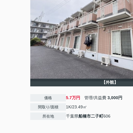
【外観】
5.7万円
管理/共益費
3,000円
価格
1K/23.49㎡
間取り/面積
千葉県
船橋市
二子町
606
所在地