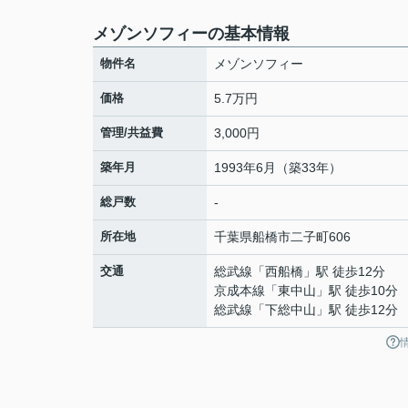
メゾンソフィーの基本情報
物件名
メゾンソフィー
価格
5.7万円
管理/共益費
3,000円
築年月
1993年6月（築33年）
総戸数
-
所在地
千葉県
船橋市
二子町
606
交通
総武線
「
西船橋
」駅 徒歩12分
京成本線
「
東中山
」駅 徒歩10分
総武線
「
下総中山
」駅 徒歩12分