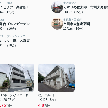
タリア料理
生活雑貨店
イゼリア 高塚新田
くすりの福太郎 市川大野駅
98ｍ（12分）
1186ｍ（15分）
の他
市役所・区役所
香台ゴルフガーデン
市川市大柏出張所
265ｍ（16分）
1271ｍ（16分）
ィスカウントショップ
lympic 市川大野店
381ｍ（18分）
松戸市三矢小台２丁目
松戸市栗山
K (20.07㎡)
1K (23.18㎡)
.75
4.8
万円
万円