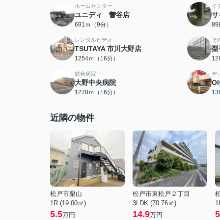
ホームセンター
イ
ユニディ 曽谷店
サ
691ｍ（9分）
8
レンタルビデオ
そ
TSUTAYA 市川大野店
梨
1254ｍ（16分）
1
総合病院
デ
大野中央病院
O
1278ｍ（16分）
1
近隣の物件
松戸市栗山
松戸市東松戸２丁目
1R (19.00㎡)
3LDK (70.76㎡)
1
5.5
14.9
5
万円
万円