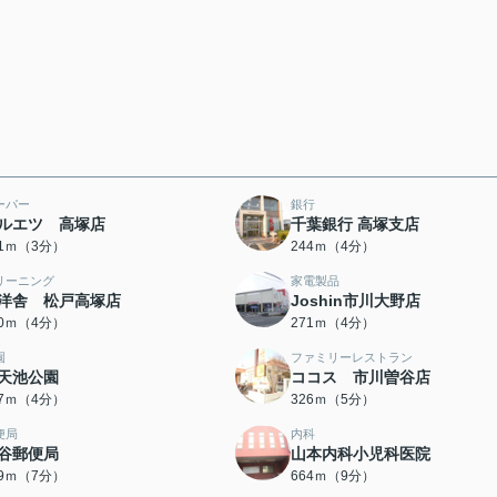
ーパー
銀行
ルエツ 高塚店
千葉銀行 高塚支店
21ｍ（3分）
244ｍ（4分）
リーニング
家電製品
洋舎 松戸高塚店
Joshin市川大野店
60ｍ（4分）
271ｍ（4分）
園
ファミリーレストラン
天池公園
ココス 市川曽谷店
17ｍ（4分）
326ｍ（5分）
便局
内科
谷郵便局
山本内科小児科医院
19ｍ（7分）
664ｍ（9分）