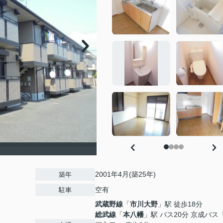
2001年4月(築25年)
築年
空有
駐車
武蔵野線
「
市川大野
」駅 徒歩18分
総武線
「
本八幡
」駅 バス20分 京成バス