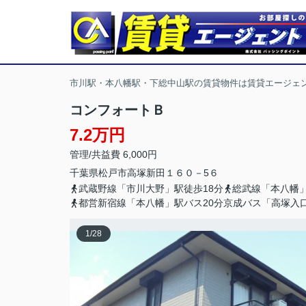
市川駅・本八幡駅・下総中山駅の賃貸物件は賃貸エージェ
コンフォートＢ
7.2万円
管理/共益費 6,000円
千葉県
松戸市
高塚新田
１６０－5６
武蔵野線「市川大野」駅徒歩18分
総武線「本八幡」
都営新宿線「本八幡」駅バス20分京成バス「高塚入
1
/
28