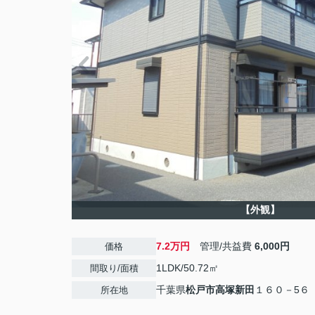
【外観】
7.2万円
管理/共益費
6,000円
価格
1LDK/50.72㎡
間取り/面積
千葉県
松戸市
高塚新田
１６０－5６
所在地