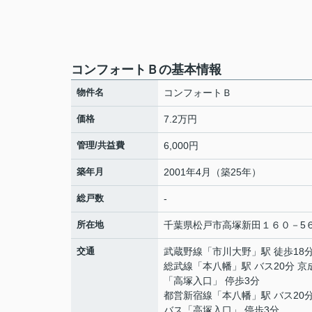
コンフォートＢの基本情報
物件名
コンフォートＢ
価格
7.2万円
管理/共益費
6,000円
築年月
2001年4月（築25年）
総戸数
-
所在地
千葉県
松戸市
高塚新田
１６０－5
交通
武蔵野線
「
市川大野
」駅 徒歩18
総武線
「
本八幡
」駅 バス20分 
「高塚入口」 停歩3分
都営新宿線
「
本八幡
」駅 バス20
バス「高塚入口」 停歩3分