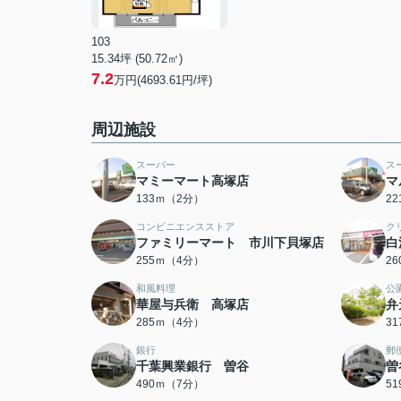
103
15.34坪 (50.72㎡)
7.2
万円(4693.61円/坪)
周辺施設
スーパー
ス
マミーマート高塚店
マ
133ｍ（2分）
2
コンビニエンスストア
ク
ファミリーマート 市川下貝塚店
白
255ｍ（4分）
2
和風料理
公
華屋与兵衛 高塚店
弁
285ｍ（4分）
3
銀行
郵
千葉興業銀行 曽谷
曽
490ｍ（7分）
5