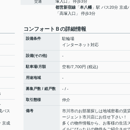
塚入口」 停歩3分
交通
都営新宿線
「
本八幡
」駅 バス20分 京成
「高塚入口」 停歩3分
コンフォートＢの詳細情報
設備条件
駐輪場
インターネット対応
設備(その他)
-
駐車場/月額
空有/7,700円 (税込)
用途地域
-
募集戸数 / 総戸数
- / -
６
取引態様
仲介
分
京成バス
備考
市川市のお部屋探しは地域密着の賃
ージェント市川店にお任せ下さい！
分 京成
多くの物件情報から、お客様の生活
イルにぴったりの物件をご紹介させ