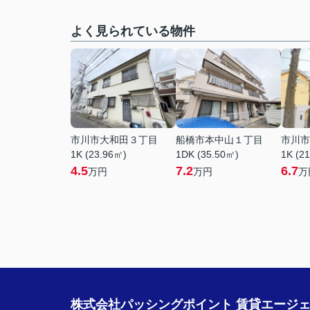
よく見られている物件
市川市大和田３丁目
船橋市本中山１丁目
市川市
1K (23.96㎡)
1DK (35.50㎡)
1K (2
4.5
7.2
6.7
万円
万円
万
株式会社パッシングポイント 賃貸エージ