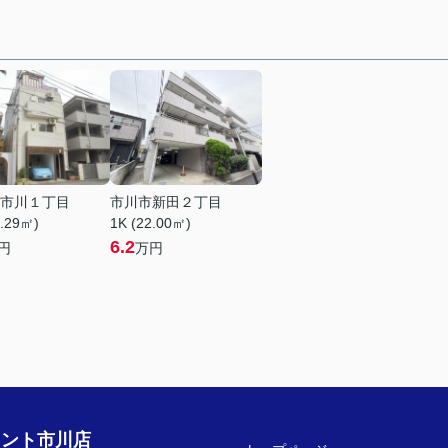
市川１丁目
市川市新田２丁目
1.29㎡)
1K (22.00㎡)
6.2
円
万円
ェント市川店