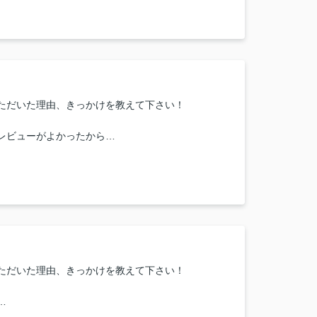
囲気や担当者の印象・対応はどうでしたか？
、話しやすい印象
た物件を早期に教えていただき、迅速な対応でした
または当店に一言お願い致します！
ただいた理由、きっかけを教えて下さい！
ても丁寧に対応して頂き、おかげさまでいいスター
レビューがよかったから
と思っています。
えて、とてもうれしいです。
囲気や担当者の印象・対応はどうでしたか？
よろしくお願いいたします。
った
または当店に一言お願い致します！
ありがとうございます。
ただいた理由、きっかけを教えて下さい！