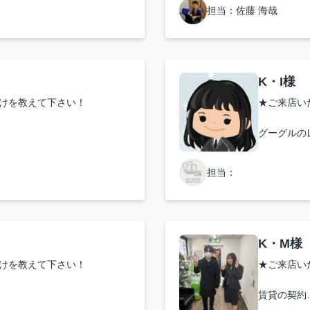
対応はどうでしたか？
内見担当者様は初めてだった
担当：佐藤 海哉
★お店の雰
安心して勧められました。
らい、早く家も決めれて良か
明るい方で
条件に合っ
い致します！
い致します！
K・I様
★担当者、
くださりありがとうございま
けを教えて下さい！
★ご来店い
要望にも応えて下さり本当に
一つ一つと
努力してまいりますので、何
グーグルの
不動産でした！
トが切れる
ます。
貴店に出会
対応はどうでしたか？
★お店の雰
今後とも、
担当：
すごくよか
い致します！
★担当者、
K・M様
丁寧に対応
けを教えて下さい！
★ご来店い
賃貸の契約