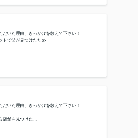
または当店に一言お願い致します！
がとうございます。
ただいた理由、きっかけを教えて下さい！
ットで父が見つけたため
囲気や担当者の印象・対応はどうでしたか？
とても気軽に話してくださり、
かりやすく答えていただいたため、
続きができました。
または当店に一言お願い致します！
ございました！
よかったです！
ただいた理由、きっかけを教えて下さい！
ら店舗を見つけた
囲気や担当者の印象・対応はどうでしたか？