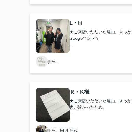
★担当者、または当店に一言お願
短期間でしたが対応いただきあり
L・H
★ご来店いただいた理由、きっか
Googleで調べて
★お店の雰囲気や担当者の印象・
Very nice！
担当：
★担当者、または当店に一言お願
おかげさまで本当にありがとうご
Ｒ・K様
★ご来店いただいた理由、きっか
家が近かったため。
★お店の雰囲気や担当者の印象・
いつも丁寧で優しく対応して頂き
担当：田辺 翔代