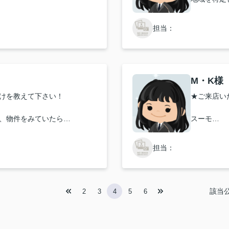
対応はどうでしたか？
★お店の雰
担当：
ていただき、こちらの要望を
年始にも関
★担当者、
い致します！
M・K様
お忙しい時
けを教えて下さい！
★ご来店い
ございました。
すてきな部
て、大変助かりました。
、物件をみていたら
スーモ
ージェントさんにうかがいま
★お店の雰
担当：
お店はとて
対応はどうでしたか？
★担当者、
該当
2
3
4
5
6
ても良いと思いました。
談しやすい感じが
スムーズな