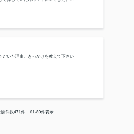
囲気や担当者の印象・対応はどうでしたか？
わらず早急に対応して下さり大変助かりました。
または当店に一言お願い致します！
に対応ありがとうございました。
ただいた理由、きっかけを教えて下さい！
屋を見つけることができ感謝しております。
囲気や担当者の印象・対応はどうでしたか？
もキレイで皆さん親切でした。
または当店に一言お願い致します！
公開件数
471
件
61-80件表示
取引、ご対応ありがとうございました。