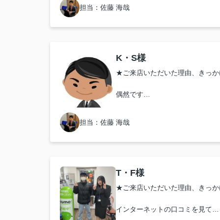
★お店の雰囲気や担当者の印象・
ここまで一緒に考えてくださった
担当：佐藤 海哉
ので入居までの不安がほぼ無く、
すごくていねいに色々と進めても
ありがとうございます。
ったです。
★担当者、または当店に一言お願
★担当者、または当店に一言お願
K・S様
この度はとても良いお家をご紹介
★ご来店いただいた理由、きっか
何から何まで、ていねいに私達の
す。
ありがとうございました！
今後とも長く、大切に住めるよう
偶然です
お友達にも紹介したいなと思える
かありましたらよろしくお願いし
★お店の雰囲気や担当者の印象・
担当：佐藤 海哉
好印象でした
★担当者、または当店に一言お願
T・F様
丁寧な対応ありがとうございます
★ご来店いただいた理由、きっか
インターネットの口コミを見て