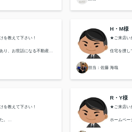
い致します！
とてもGoo
長くお世話になりました。
みなさま優
した☻
H・M様
★担当者、
けを教えて下さい！
★ご来店い
サイトウさ
あり、お世話になる不動産屋
住宅を捜し
色々と連絡
た、その中で気になったイン
母も安心し
る際に、お名前を拝見して、
★お店の雰
本当にあり
担当：佐藤 海哉
が良かった事もあり一度ご相談し
とても親切
最初のお電
対応はどうでしたか？
★担当者、
R・Y様
中すごく親切に対応してくだ
けを教えて下さい！
★ご来店い
き、様々なご相談にのって頂
あまり良い
ただきうれ
た。
ホームペー
間もくださり、一緒に検討し
とても感じ
一人暮らし
ります。