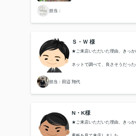
★お店の雰囲気や担当者の印象・
担当：
親切で丁寧で部屋を探すのがとて
ます。
★担当者、または当店に一言お願
Ｓ・Ｗ 様
★ご来店いただいた理由、きっか
初めての部屋探しを親身になり、
とても感謝しています
ネットで調べて、良さそうだった
★お店の雰囲気や担当者の印象・
担当：田辺 翔代
雰囲気がよく、丁寧に対応してい
★担当者、または当店に一言お願
N・K様
ありがとうございました！今後も
★ご来店いただいた理由、きっか
看板を見て来店しました。