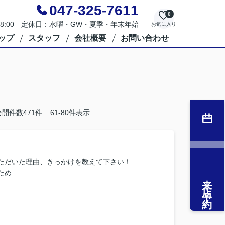
047-325-7611
0
～18:00 定休日：水曜・GW・夏季・年末年始
お気に入り
ップ
スタッフ
会社概要
お問い合わせ
公開件数
471
件
61-80件表示
ただいた理由、きっかけを教えて下さい！
ため
来店予約
囲気や担当者の印象・対応はどうでしたか？
す