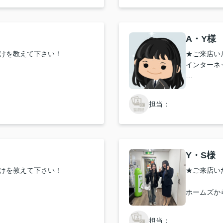
い致します！
★担当者、
がとうございました。
真摯にあり
A・Y様
けを教えて下さい！
★ご来店い
インターネ
対応はどうでしたか？
★お店の雰
齊藤さんが
担当：
質問にも分
い致します！
安心して手
ざいました！
★担当者、
ありがとう
Y・S様
齊藤さんで
けを教えて下さい！
★ご来店い
ホームズか
対応はどうでしたか？
ました。
★お店の雰
担当：