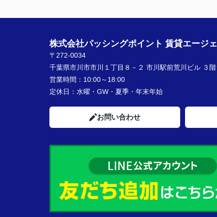
★担当者、または当店に一言お願
さいとうさん、この度は本当にあ
株式会社パッシングポイント 賃貸エージ
初めての一人暮らしで心配だった
〒272-0034
て
くださり、本当に助かりました。
千葉県市川市市川１丁目８－２ 市川駅前荒川ビル ３階
自分が満足できる部屋に引っ越す
営業時間：
10:00～18:00
生活が
定休日：
水曜・GW・夏季・年末年始
楽しみです。
また何かありましたらよろしくお
お問い合わせ