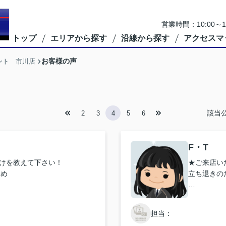
営業時間：10:00
トップ
エリアから探す
沿線から探す
アクセスマ
お客様の声
ント 市川店
該当
2
3
4
5
6
F・T
けを教えて下さい！
★ご来店い
ため
立ち退きの
対応はどうでしたか？
★お店の雰
良かったで
担当：