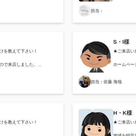
対応はどうでしたか？
★お店の雰
担当：
もスムーズで良かったと思い
丁寧で良か
★担当者、
い致します！
S・I様
ありがとう
けを教えて下さい！
★ご来店い
様々なことを行ってもらい
ので来店しました。
ホームペー
対応はどうでしたか？
★お店の雰
担当：佐藤 海哉
ただきました。
良かったで
い致します！
H・K様
よろしくお願いいたします。
けを教えて下さい！
★ご来店い
地域を特定