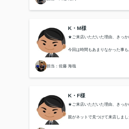
★担当者、または当店に一言お願
時間がかかってしまいましたが、
ありがとうございました。
K・M様
★ご来店いただいた理由、きっか
今回は時間もあまりなかった事も
さんを一社に絞り考えておりまし
ターネット上の物件を問い合わせ
担当：佐藤 海哉
Googleの口コミがかなり評判
てみたいとなったのが理由です。
★お店の雰囲気や担当者の印象・
K・F様
県を跨ぐ引っ越し、土地勘のない
★ご来店いただいた理由、きっか
さりお忙しい中お時間も取って頂
きました。
親がネットで見つけて来店しまし
家を見るに当たり何度も考える時
ていただいた事本当に感謝してお