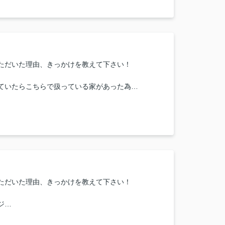
dです‼
しく、色々な物件を探して頂きありがとうございま
または当店に一言お願い致します！
ただいた理由、きっかけを教えて下さい！
んありがとうございました。
ていたらこちらで扱っている家があった為
等マメでとても安心できました！！
ているみたいです！
囲気や担当者の印象・対応はどうでしたか？
がとうございました！！
でよかったです
話の感じがよかったのでこちらにしました。
または当店に一言お願い致します！
ただいた理由、きっかけを教えて下さい！
お客じゃないのでていねいにまた親切に対応してい
しかったです。
ジ
のよい対応ありがとうございました。
の為