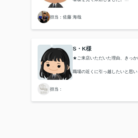
★お店の雰囲気や担当者の印象・
担当：佐藤 海哉
明るい雰囲気で、気さくに対応し
伝えやすかったです。
★担当者、または当店に一言お願
S・K様
★ご来店いただいた理由、きっか
丁寧にご対応いただきありがとう
駐車場もたくさん探していただけ
職場の近くに引っ越したいと思い
満足のできる契約ができました。
素敵な部屋があったので、賃貸エ
ありがとうございました。
した。
担当：
★お店の雰囲気や担当者の印象・
お店は明るくて清潔な雰囲気でと
対応も、丁寧かつスピーディで相
とても良かったです