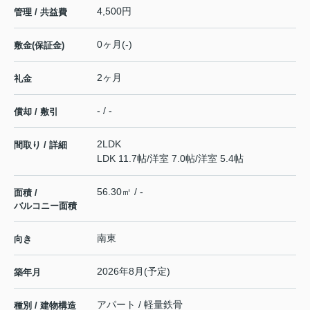
4,500円
管理 / 共益費
0ヶ月(-)
敷金(保証金)
2ヶ月
礼金
- / -
償却 / 敷引
2LDK
間取り / 詳細
LDK 11.7帖
/
洋室 7.0帖
/
洋室 5.4帖
56.30㎡ / -
面積 /
バルコニー面積
南東
向き
2026年8月(予定)
築年月
アパート / 軽量鉄骨
種別 / 建物構造