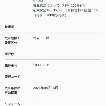
その他
審査状況によっては料率に変更有り
初回保証料：35,000円 ⽉額賃料等総額：1%
（毎月）+800円(毎月)
-
特優賃
仲介 / 一般
取引態様 /
賃貸区分
-
総戸数
103959911
物件番号
-
管理コード
2026年08月14日
取引条件の
有効期限
---
リフォーム