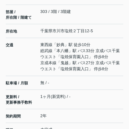
303 / 3階 / 3階建
部屋 /
所在階 / 階建て
千葉県
市川市
塩焼
２丁目12-5
所在地
東西線
「
妙典
」駅 徒歩10分
交通
総武線
「
本八幡
」駅 バス33分 京成バス千葉
ウエスト「塩焼保育園入口」 停歩8分
京成本線
「
鬼越
」駅 バス27分 京成バス千葉
ウエスト「塩焼保育園入口」 停歩8分
無 / -
駐車場 / 月額
1ヶ月(新賃料) / -
更新料 /
更新事務手数料
2年
契約期間