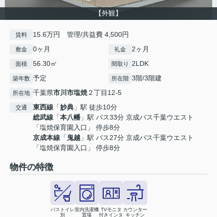
【外観】
15.6万円 管理/共益費 4,500円
賃料
0ヶ月
2ヶ月
敷金
礼金
56.30㎡
2LDK
面積
間取り
予定
3階/3階建
築年数
所在階
千葉県
市川市
塩焼
２丁目12-5
所在地
東西線
「
妙典
」駅 徒歩10分
交通
総武線
「
本八幡
」駅 バス33分 京成バス千葉ウエスト
「塩焼保育園入口」 停歩8分
京成本線
「
鬼越
」駅 バス27分 京成バス千葉ウエスト
「塩焼保育園入口」 停歩8分
物件の特徴
バストイレ
室内洗濯機
TVモニタ
カウンター
別
置場
付きインタ
キッチン