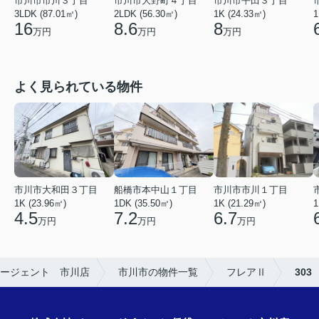
市川市市川３丁目
市川市大野町４丁目
市川市平田３丁目
3LDK (87.01㎡)
2LDK (56.30㎡)
1K (24.33㎡)
1
16
8.6
8
万円
万円
万円
よく見られている物件
市川市市川１丁目
市川市大和田３丁目
船橋市本中山１丁目
1K (21.29㎡)
1K (23.96㎡)
1DK (35.50㎡)
1
6.7
4.5
7.2
万円
万円
万円
ージェント 市川店
市川市の物件一覧
フレアⅡ
303