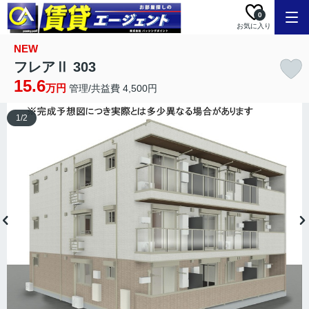
0
お気に入り
NEW
フレアⅡ 303
15.6
万円
管理/共益費 4,500円
1
/
2