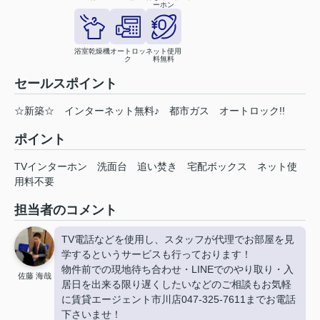
ーホン
浴室乾燥機
オートロッ
ネット使用
ク
料無料
セールスポイント
☆新築☆ インターネット無料♪ 都市ガス オートロック!!
ポイント
TVインターホン
洗面台
追い焚き
宅配ボックス
ネット使
用料不要
担当者のコメント
TV電話などを使用し、スタッフが代理でお部屋を見
学するというサービスも行っております！
物件前での現地待ち合わせ・LINEでのやり取り・入
佐藤 海哉
居日を出来る限り遅くしたいなどのご相談もお気軽
に賃貸エージェント市川店047-325-7611までお電話
下さいませ！