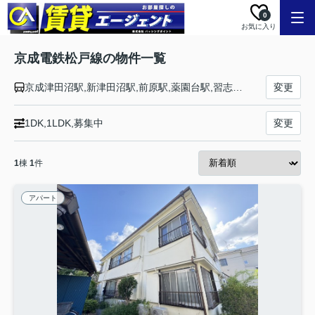
0
お気に入り
京成電鉄松戸線の物件一覧
京成津田沼駅,新津田沼駅,前原駅,薬園台駅,習志野駅,北習志野駅,高根木戸駅,高根公団駅,滝不動駅,三咲駅,二和向台駅,鎌ヶ谷大仏駅,初富駅,新鎌ヶ谷駅,北初富駅,くぬぎ山駅,元山駅,五香駅,常盤平駅,八柱駅,みのり台駅,松戸新田駅,上本郷駅,松戸駅
変更
1DK,1LDK,募集中
変更
1
棟
1
件
アパート