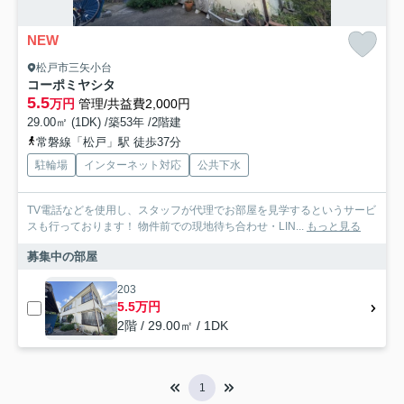
NEW
松戸市三矢小台
コーポミヤシタ
5.5
万円
管理/共益費2,000円
29.00㎡ (1DK) /築53年 /2階建
常磐線「松戸」駅 徒歩37分
駐輪場
インターネット対応
公共下水
TV電話などを使用し、スタッフが代理でお部屋を見学するというサービ
スも行っております！ 物件前での現地待ち合わせ・LIN...
もっと見る
募集中の部屋
203
5.5万円
2階 / 29.00㎡ / 1DK
1