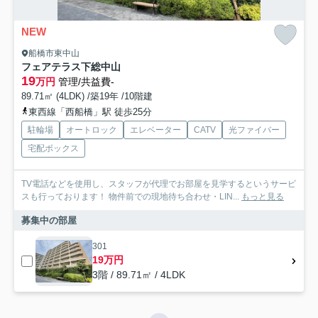
NEW
船橋市東中山
フェアテラス下総中山
19
万円
管理/共益費-
89.71㎡ (4LDK) /築19年 /10階建
東西線「西船橋」駅 徒歩25分
駐輪場
オートロック
エレベーター
CATV
光ファイバー
宅配ボックス
TV電話などを使用し、スタッフが代理でお部屋を見学するというサービ
スも行っております！ 物件前での現地待ち合わせ・LIN...
もっと見る
募集中の部屋
301
19万円
3階 / 89.71㎡ / 4LDK