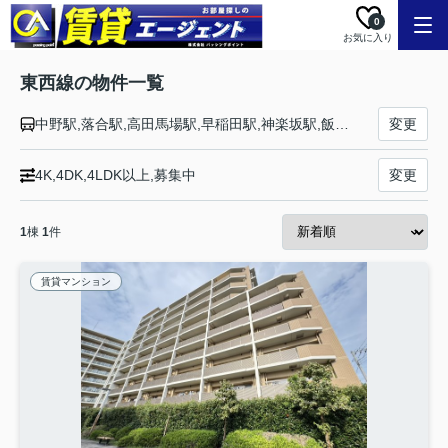
0
お気に入り
東西線の物件一覧
中野駅,落合駅,高田馬場駅,早稲田駅,神楽坂駅,飯田橋駅,九段下駅,竹橋駅,大手町駅,日本橋駅,茅場町駅,門前仲町駅,木場駅,東陽町駅,南砂町駅,西葛西駅,葛西駅,浦安駅,南行徳駅,行徳駅,妙典駅,原木中山駅,西船橋駅
変更
4K,4DK,4LDK以上,募集中
変更
1
棟
1
件
賃貸マンション