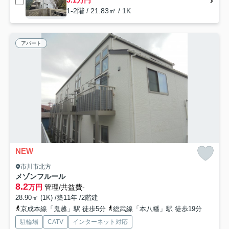
5.1万円
1-2階 / 21.83㎡ / 1K
アパート
NEW
市川市北方
メゾンフルール
8.2
万円
管理/共益費-
28.90㎡ (1K) /築11年 /2階建
京成本線「鬼越」駅 徒歩5分
総武線「本八幡」駅 徒歩19分
駐輪場
CATV
インターネット対応