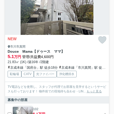
NEW
市川市真間
Douce Mama【ドゥース ママ】
5.1
万円
管理/共益費4,600円
21.83㎡ (1K) /築16年 /2階建
京成本線「国府台」駅 徒歩18分
京成本線「市川真間」駅 徒歩19分
駐輪場
CATV
光ファイバー
浄化槽排水
TV電話などを使用し、スタッフが代理でお部屋を見学するというサービ
スも行っております！ 物件前での現地待ち合わせ・LIN...
もっと見る
募集中の部屋
102