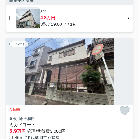
募集中の部屋
301
4.8万円
3階 / 19.00㎡ / 1R
アパート
NEW
市川市大和田
ミカドコート
5.9
万円
管理/共益費3,000円
31.46㎡ (1K) /築33年 /2階建