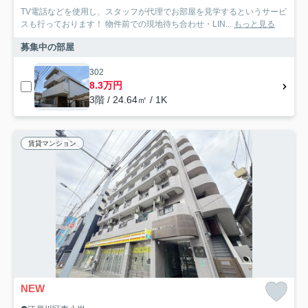
TV電話などを使用し、スタッフが代理でお部屋を見学するというサービ
スも行っております！ 物件前での現地待ち合わせ・LIN...
もっと見る
募集中の部屋
302
8.3万円
3階 / 24.64㎡ / 1K
賃貸マンション
NEW