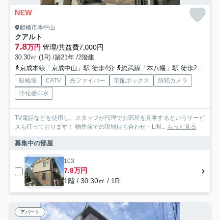
NEW
船橋市本中山
クアルト
7.8
万円
管理/共益費7,000円
30.30㎡ (1R) /築21年 /2階建
京成本線「京成中山」駅 徒歩4分
総武線「本八幡」駅 徒歩22分
駐輪場
CATV
光ファイバー
宅配ボックス
防犯カメラ
浄化槽排水
TV電話などを使用し、スタッフが代理でお部屋を見学するというサービ
スも行っております！ 物件前での現地待ち合わせ・LIN...
もっと見る
募集中の部屋
103
7.8万円
1階 / 30.30㎡ / 1R
アパート