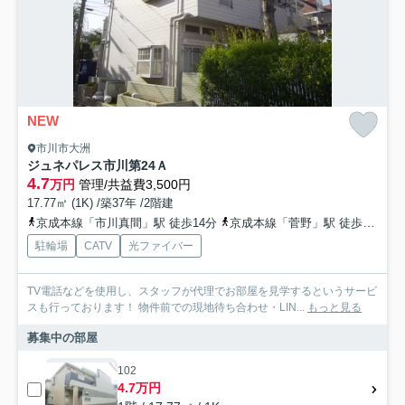
NEW
市川市大洲
ジュネパレス市川第24Ａ
4.7
万円
管理/共益費3,500円
17.77㎡ (1K) /築37年 /2階建
京成本線「市川真間」駅 徒歩14分
京成本線「菅野」駅 徒歩22分
駐輪場
CATV
光ファイバー
TV電話などを使用し、スタッフが代理でお部屋を見学するというサービ
スも行っております！ 物件前での現地待ち合わせ・LIN...
もっと見る
募集中の部屋
102
4.7万円