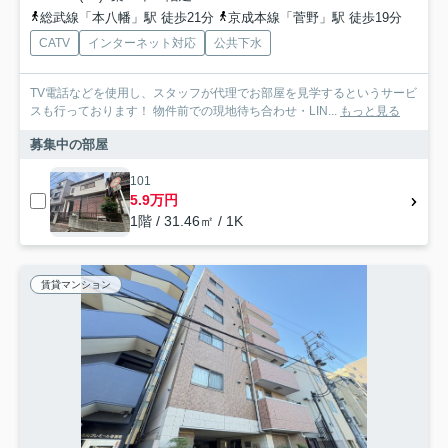
総武線「本八幡」駅 徒歩21分
京成本線「菅野」駅 徒歩19分
CATV
インターネット対応
公共下水
TV電話などを使用し、スタッフが代理でお部屋を見学するというサービ
スも行っております！ 物件前での現地待ち合わせ・LIN...
もっと見る
募集中の部屋
101
5.9万円
1階 / 31.46㎡ / 1K
賃貸マンション