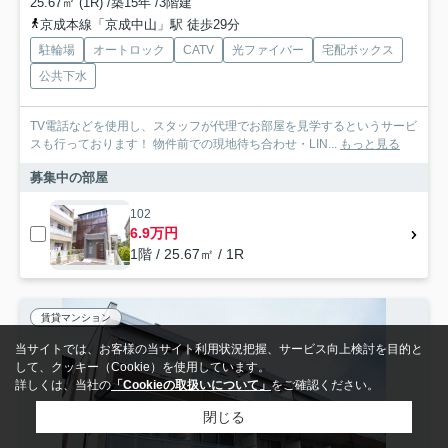
25.67㎡ (1R) /築15年 /3階建
京成本線「京成中山」駅 徒歩29分
駐輪場
オートロック
CATV
光ファイバー
宅配ボックス
公共下水
TV電話などを使用し、スタッフが代理でお部屋を見学するというサービ
スも行っております！ 物件前での現地待ち合わせ・LIN...
もっと見る
募集中の部屋
102
6.9万円
1階 / 25.67㎡ / 1R
賃貸マンション
当サイトでは、お客様の当サイト利用状況把握、サービス向上検討を目的と
して、クッキー（Cookie）を使用しています。
詳しくは、当社の
「Cookieの取扱いについて」
をご確認ください。
閉じる