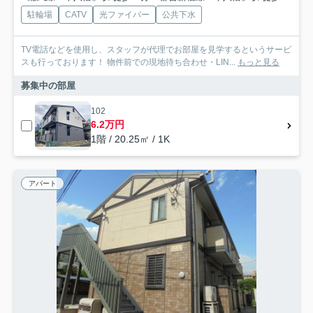
駐輪場
CATV
光ファイバー
公共下水
TV電話などを使用し、スタッフが代理でお部屋を見学するというサービ
スも行っております！ 物件前での現地待ち合わせ・LIN...
もっと見る
募集中の部屋
102
6.2万円
1階 / 20.25㎡ / 1K
アパート