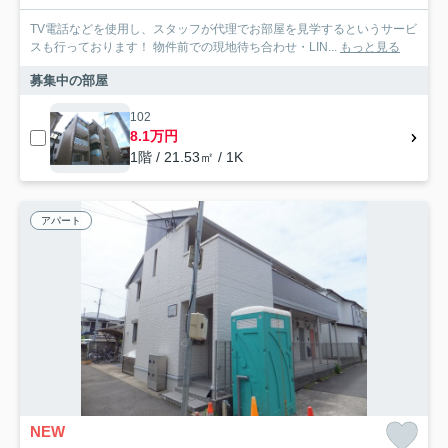
TV電話などを使用し、スタッフが代理でお部屋を見学するというサービ
スも行っております！ 物件前での現地待ち合わせ・LIN...
もっと見る
募集中の部屋
102
8.1万円
1階 / 21.53㎡ / 1K
アパート
NEW