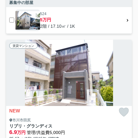
募集中の部屋
524
5万円
2階 / 17.10㎡ / 1K
賃貸マンション
NEW
市川市田尻
リブリ・グランディス
6.9
万円
管理/共益費5,000円