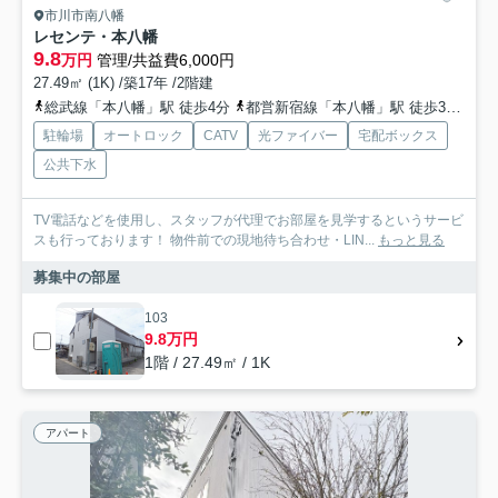
市川市南八幡
レセンテ・本八幡
9.8
万円
管理/共益費6,000円
27.49㎡ (1K) /築17年 /2階建
総武線「本八幡」駅 徒歩4分
都営新宿線「本八幡」駅 徒歩3分
京
駐輪場
オートロック
CATV
光ファイバー
宅配ボックス
公共下水
TV電話などを使用し、スタッフが代理でお部屋を見学するというサービ
スも行っております！ 物件前での現地待ち合わせ・LIN...
もっと見る
募集中の部屋
103
9.8万円
1階 / 27.49㎡ / 1K
アパート