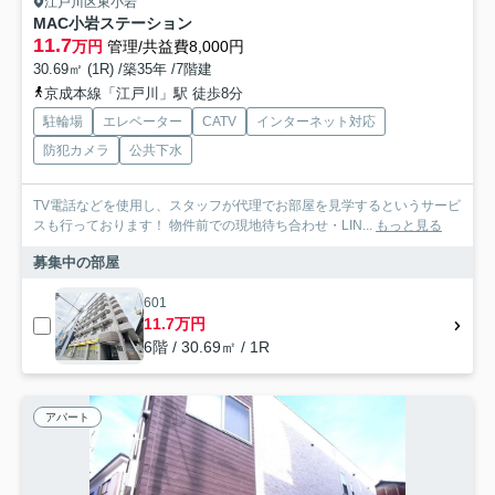
江戸川区東小岩
MAC小岩ステーション
11.7
万円
管理/共益費8,000円
30.69㎡ (1R) /築35年 /7階建
京成本線「江戸川」駅 徒歩8分
駐輪場
エレベーター
CATV
インターネット対応
防犯カメラ
公共下水
TV電話などを使用し、スタッフが代理でお部屋を見学するというサービ
スも行っております！ 物件前での現地待ち合わせ・LIN...
もっと見る
募集中の部屋
601
11.7万円
6階 / 30.69㎡ / 1R
アパート