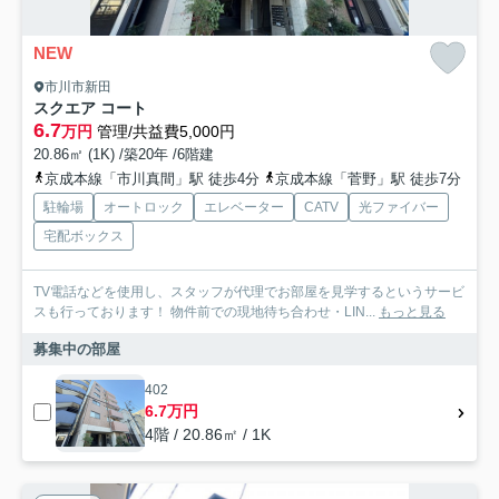
NEW
市川市新田
スクエア コート
6.7
万円
管理/共益費5,000円
20.86㎡ (1K) /築20年 /6階建
京成本線「市川真間」駅 徒歩4分
京成本線「菅野」駅 徒歩7分
駐輪場
オートロック
エレベーター
CATV
光ファイバー
宅配ボックス
TV電話などを使用し、スタッフが代理でお部屋を見学するというサービ
スも行っております！ 物件前での現地待ち合わせ・LIN...
もっと見る
募集中の部屋
402
6.7万円
4階 / 20.86㎡ / 1K