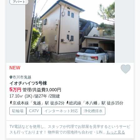
アパート
NEW
市川市鬼越
イオチハイツ5号棟
5
万円
管理/共益費3,000円
17.10㎡ (1K) /築27年 /2階建
京成本線「鬼越」駅 徒歩2分
総武線「本八幡」駅 徒歩15分
駐輪場
CATV
インターネット対応
浄化槽排水
TV電話などを使用し、スタッフが代理でお部屋を見学するというサービ
スも行っております！ 物件前での現地待ち合わせ・LIN...
もっと見る