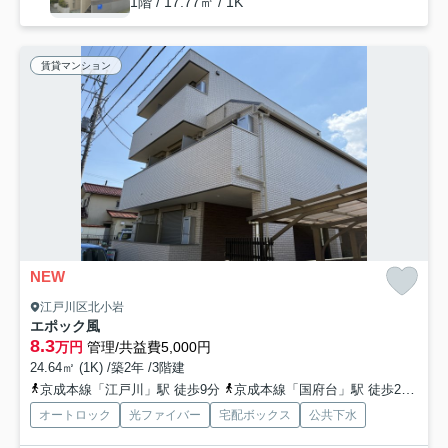
1階 / 17.77㎡ / 1K
賃貸マンション
NEW
江戸川区北小岩
エポック風
8.3
万円
管理/共益費5,000円
24.64㎡ (1K) /築2年 /3階建
京成本線「江戸川」駅 徒歩9分
京成本線「国府台」駅 徒歩21分
オートロック
光ファイバー
宅配ボックス
公共下水