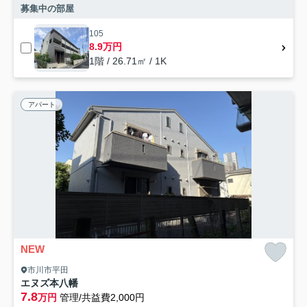
募集中の部屋
105
8.9万円
1階 / 26.71㎡ / 1K
アパート
NEW
市川市平田
エヌズ本八幡
7.8
万円
管理/共益費2,000円