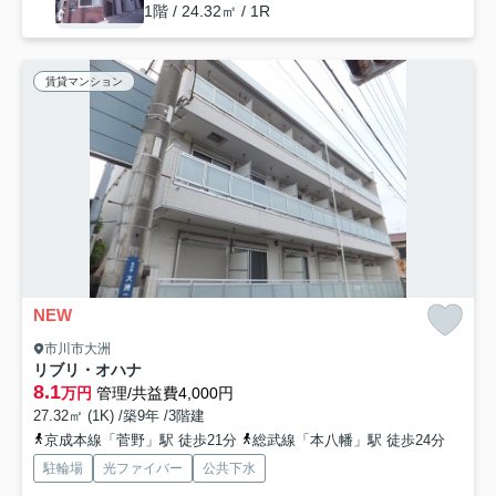
1階 / 24.32㎡ / 1R
賃貸マンション
NEW
市川市大洲
リブリ・オハナ
8.1
万円
管理/共益費4,000円
27.32㎡ (1K) /築9年 /3階建
京成本線「菅野」駅 徒歩21分
総武線「本八幡」駅 徒歩24分
駐輪場
光ファイバー
公共下水