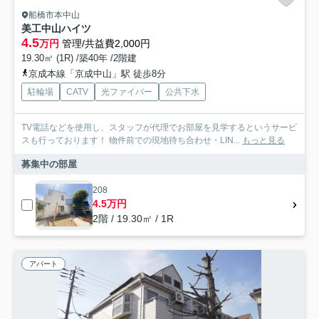
船橋市本中山
美工中山ハイツ
4.5
万円
管理/共益費2,000円
19.30㎡ (1R) /築40年 /2階建
京成本線「京成中山」駅 徒歩8分
駐輪場
CATV
光ファイバー
公共下水
TV電話などを使用し、スタッフが代理でお部屋を見学するというサービ
スも行っております！ 物件前での現地待ち合わせ・LIN...
もっと見る
募集中の部屋
208
4.5万円
2階 / 19.30㎡ / 1R
アパート