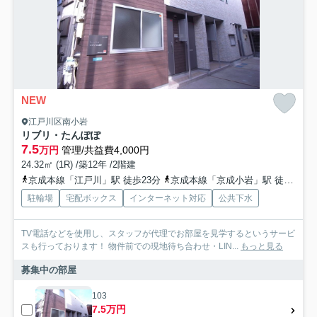
NEW
江戸川区南小岩
リブリ・たんぽぽ
7.5
万円
管理/共益費4,000円
24.32㎡ (1R) /築12年 /2階建
京成本線「江戸川」駅 徒歩23分
京成本線「京成小岩」駅 徒歩28分
駐輪場
宅配ボックス
インターネット対応
公共下水
TV電話などを使用し、スタッフが代理でお部屋を見学するというサービ
スも行っております！ 物件前での現地待ち合わせ・LIN...
もっと見る
募集中の部屋
103
7.5万円