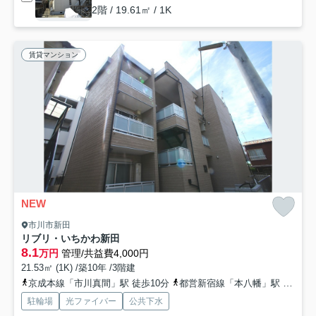
2階 / 19.61㎡ / 1K
賃貸マンション
NEW
市川市新田
リブリ・いちかわ新田
8.1
万円
管理/共益費4,000円
21.53㎡ (1K) /築10年 /3階建
京成本線「市川真間」駅 徒歩10分
都営新宿線「本八幡」駅 徒歩24分
駐輪場
光ファイバー
公共下水