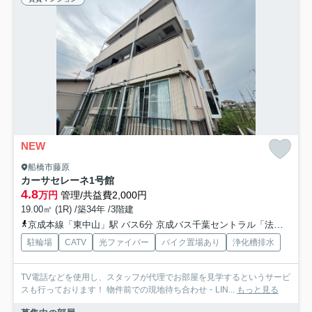
NEW
船橋市藤原
カーサセレーネ1号館
4.8
万円
管理/共益費2,000円
19.00㎡ (1R) /築34年 /3階建
京成本線「東中山」駅 バス6分 京成バス千葉セントラル「法典」 停歩5分
駐輪場
CATV
光ファイバー
バイク置場あり
浄化槽排水
TV電話などを使用し、スタッフが代理でお部屋を見学するというサービ
スも行っております！ 物件前での現地待ち合わせ・LIN...
もっと見る