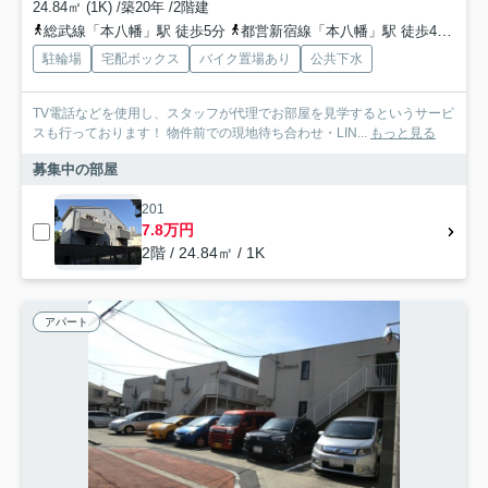
24.84㎡ (1K) /築20年 /2階建
総武線「本八幡」駅 徒歩5分
都営新宿線「本八幡」駅 徒歩4分
京
駐輪場
宅配ボックス
バイク置場あり
公共下水
TV電話などを使用し、スタッフが代理でお部屋を見学するというサービ
スも行っております！ 物件前での現地待ち合わせ・LIN...
もっと見る
募集中の部屋
201
7.8万円
2階 / 24.84㎡ / 1K
アパート