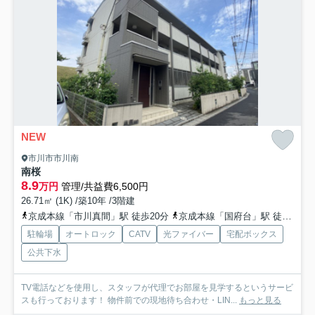
NEW
市川市市川南
南桜
8.9
万円
管理/共益費6,500円
26.71㎡ (1K) /築10年 /3階建
京成本線「市川真間」駅 徒歩20分
京成本線「国府台」駅 徒歩18分
駐輪場
オートロック
CATV
光ファイバー
宅配ボックス
公共下水
TV電話などを使用し、スタッフが代理でお部屋を見学するというサービ
スも行っております！ 物件前での現地待ち合わせ・LIN...
もっと見る