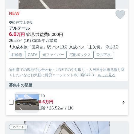
NEW
松戸市上矢切
アルテール
6.6
万円
管理/共益費5,000円
26.52㎡ (1K) /築15年 /2階建
京成本線「国府台」駅 バス13分 京成バス「上矢切」 停歩3分
駐輪場
CATV
光ファイバー
宅配ボックス
公共下水
物件前での現地待ち合わせ・LINEでのやり取り・入居日を出来る限り遅
くしたいなどお気軽に賃貸エージェント市川店047-3...
もっと見る
募集中の部屋
110
6.6万円
1階 / 26.52㎡ / 1K
アパート