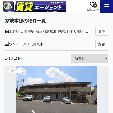
0
お気に入り
京成本線の物件一覧
上野駅,日暮里駅,新三河島駅,町屋駅,千住大橋駅,京成関屋駅,堀切菖蒲園駅,お花茶屋駅,青砥駅,京成高砂駅,京成小岩駅,江戸川駅,国府台駅,市川真間駅,菅野駅,本八幡駅,鬼越駅,京成中山駅,東中山駅,京成西船駅,海神駅,京成船橋駅,大神宮下駅,船橋競馬場駅,谷津駅,京成津田沼駅,京成大久保駅,実籾駅,八千代台駅,京成大和田駅,勝田台駅,志津駅,ユーカリが丘駅,京成臼井駅,京成佐倉駅,大佐倉駅,京成酒々井駅,宗吾参道駅,公津の杜駅,成田駅,東成田駅,空港第２ビル駅,成田空港駅
変更
ワンルーム,1K,募集中
変更
142
棟
173
件
アパート