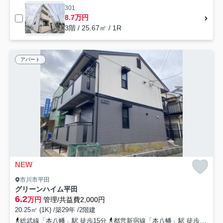
301
8.7万円
3階 / 25.67㎡ / 1R
アパート
NEW
市川市平田
グリーンハイム平田
6.2
万円
管理/共益費2,000円
20.25㎡ (1K) /築29年 /2階建
総武線「本八幡」駅 徒歩15分
都営新宿線「本八幡」駅 徒歩15分