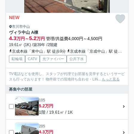
NEW
市川市中山
ヴィラ中山 A棟
4.3
5.2
万円～
万円
管理/共益費4,000円～4,500円
19.61㎡ (1K) /築39年 /2階建
京成本線「東中山」駅 徒歩9分
京成本線「京成中山」駅 徒歩10分
駐輪場
CATV
光ファイバー
公共下水
TV電話などを使用し、スタッフが代理でお部屋を見学するというサービ
スも行っております！ 物件前での現地待ち合わせ・LIN...
もっと見る
募集中の部屋
105
5.2万円
1階 / 19.61㎡ / 1K
205
4.3万円