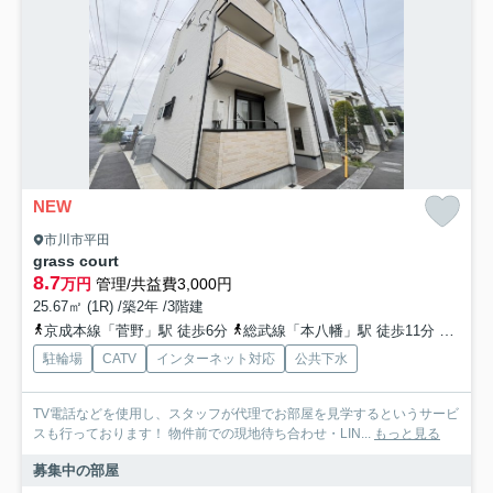
NEW
市川市平田
grass court
8.7
万円
管理/共益費3,000円
25.67㎡ (1R) /築2年 /3階建
京成本線「菅野」駅 徒歩6分
総武線「本八幡」駅 徒歩11分
京成本
駐輪場
CATV
インターネット対応
公共下水
TV電話などを使用し、スタッフが代理でお部屋を見学するというサービ
スも行っております！ 物件前での現地待ち合わせ・LIN...
もっと見る
募集中の部屋