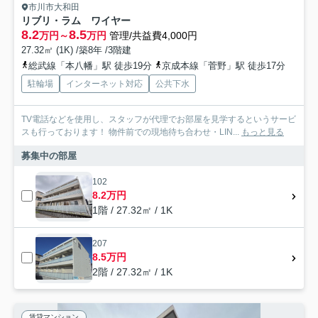
市川市大和田
リブリ・ラム ワイヤー
8.2
8.5
万円～
万円
管理/共益費4,000円
27.32㎡ (1K) /築8年 /3階建
総武線「本八幡」駅 徒歩19分
京成本線「菅野」駅 徒歩17分
駐輪場
インターネット対応
公共下水
TV電話などを使用し、スタッフが代理でお部屋を見学するというサービ
スも行っております！ 物件前での現地待ち合わせ・LIN...
もっと見る
募集中の部屋
102
8.2万円
1階 / 27.32㎡ / 1K
207
8.5万円
2階 / 27.32㎡ / 1K
賃貸マンション