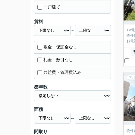
一戸建て
賃料
～
TV
物件
お電
敷金・保証金なし
礼金・敷引なし
共益費・管理費込み
アパ
築年数
面積
～
物件
間取り