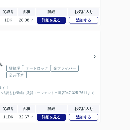
間取り
面積
詳細
お気に入り
1DK
28.98㎡
詳細を見る
追加する
千葉
駐輪場
オートロック
光ファイバー
公共下水
ます！
談もお気軽に賃貸エージェント市川店047-325-7611まで
間取り
面積
詳細
お気に入り
1LDK
32.67㎡
詳細を見る
追加する