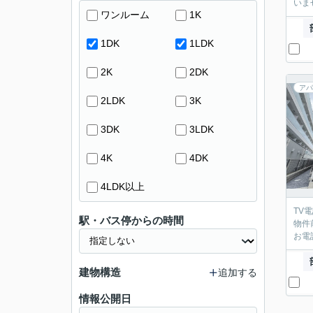
いま
ワンルーム
1K
1DK
1LDK
2K
2DK
アパ
2LDK
3K
3DK
3LDK
4K
4DK
4LDK以上
TV
駅・バス停からの時間
物件
お電
建物構造
追加する
情報公開日