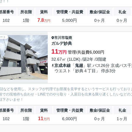
せ！！
部屋番号
所在階
賃料
管理費・共益費
敷金/保証金
礼金
7.8
102
1階
5,000円
0ヶ月
0ヶ月
万円
ート
市川市
塩焼
ガルデ妙典
11
万円
管理/共益費6,000円
32.67㎡ (1LDK) /築2年 /3階建
京成本線
「
鬼越
」駅 バス26分 京成バス
ウエスト「妙典４丁目」 停歩3分
電話などを使用し、スタッフが代理でお部屋を見学するというサービスも行っており
前での現地待ち合わせ・LINEでのやり取り・入居日を出来る限り遅くしたいなどのご相
話下さいませ！
部屋番号
所在階
賃料
管理費・共益費
敷金/保証金
礼金
11
102
1階
6,000円
0ヶ月
1ヶ月
万円