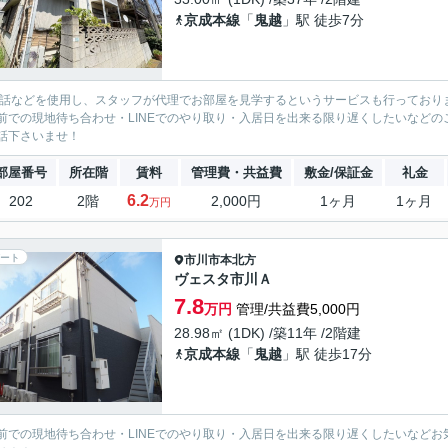
京成本線
「
鬼越
」駅 徒歩7分
電話などを使用し、スタッフが代理でお部屋を見学するというサービスも行っており
前での現地待ち合わせ・LINEでのやり取り・入居日を出来る限り遅くしたいなどのご相
話下さいませ！
部屋番号
所在階
賃料
管理費・共益費
敷金/保証金
礼金
6.2
202
2階
2,000円
1ヶ月
1ヶ月
万円
ート
市川市
本北方
ヴェスタ市川Ａ
7.8
万円
管理/共益費5,000円
28.98㎡ (1DK) /築11年 /2階建
京成本線
「
鬼越
」駅 徒歩17分
前での現地待ち合わせ・LINEでのやり取り・入居日を出来る限り遅くしたいなどお気軽