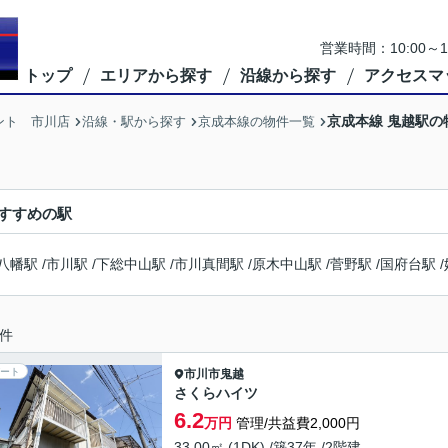
営業時間：10:00
トップ
エリアから探す
沿線から探す
アクセスマ
京成本線 鬼越駅の
ント 市川店
沿線・駅から探す
京成本線の物件一覧
すすめの駅
八幡駅
/
市川駅
/
下総中山駅
/
市川真間駅
/
原木中山駅
/
菅野駅
/
国府台駅
/
件
ート
市川市
鬼越
さくらハイツ
6.2
万円
管理/共益費2,000円
33.00㎡ (1DK) /築37年 /2階建