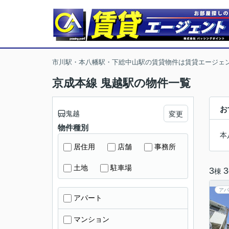
市川駅・本八幡駅・下総中山駅の賃貸物件は賃貸エージェ
京成本線 鬼越駅の物件一覧
お
鬼越
変更
物件種別
本
居住用
店舗
事務所
土地
駐車場
3
3
棟
アパ
アパート
マンション