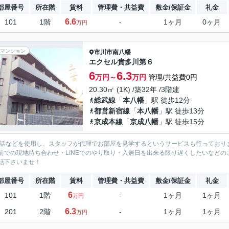
部屋番号
所在階
賃料
管理費・共益費
敷金/保証金
礼金
6.6
101
1階
-
1ヶ月
0ヶ月
万円
マンション
市川市
南八幡
エクセル貴多川第６
6
6.3
万円～
万円
管理/共益費0円
20.30㎡ (1K) /築32年 /3階建
総武線
「
本八幡
」駅 徒歩12分
都営新宿線
「
本八幡
」駅 徒歩13分
京成本線
「
京成八幡
」駅 徒歩15分
電話などを使用し、スタッフが代理でお部屋を見学するというサービスも行っており
前での現地待ち合わせ・LINEでのやり取り・入居日を出来る限り遅くしたいなどのご相
話下さいませ！
部屋番号
所在階
賃料
管理費・共益費
敷金/保証金
礼金
6
101
1階
-
1ヶ月
1ヶ月
万円
6.3
201
2階
-
1ヶ月
1ヶ月
万円