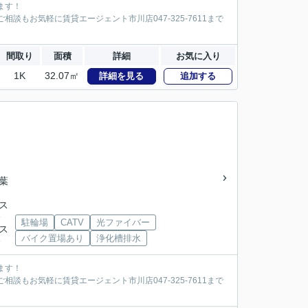
ます！
談もお気軽に賃貸エージェント市川店047-325-7611まで
間取り
面積
詳細
お気に入り
1K
32.07㎡
詳細を見る
追加する
千葉
バス
分
駐輪場
CATV
光ファイバー
バス
バイク置場あり
浄化槽排水
分
ます！
談もお気軽に賃貸エージェント市川店047-325-7611まで