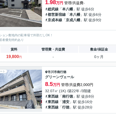
1.98
万円
管理/共益費-
総武線
「
本八幡
」駅 徒歩6分
都営新宿線
「
本八幡
」駅 徒歩6分
京成本線
「
京成八幡
」駅 徒歩9分
ション敷地内の駐車場で外部だしOK！
居者優先特約あり
賃料
管理費・共益費
敷金/保証金
19,800
-
0ヶ月
円
ート
市川市
南行徳
グリーンヴェール
8.5
万円
管理/共益費2,000円
32.07㎡ (1K) /築22年 /3階建
東西線
「
南行徳
」駅 徒歩8分
東西線
「
浦安
」駅 徒歩16分
東西線
「
行徳
」駅 徒歩28分