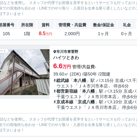
電話などを使用し、スタッフが代理でお部屋を見学するというサービスも行っており
前での現地待ち合わせ・LINEでのやり取り・入居日を出来る限り遅くしたいなどのご相
話下さいませ！
部屋番号
所在階
賃料
管理費・共益費
敷金/保証金
礼金
8.5
105
1階
2,000円
1ヶ月
0ヶ月
万円
ート
市川市
東菅野
ハイツときわ
6.6
万円
管理/共益費-
39.60㎡ (2DK) /築50年 /2階建
総武線
「
本八幡
」駅 バス15分 京成バス
ウエスト「ＪＡ市川市本店」 停歩6分
都営新宿線
「
本八幡
」駅 バス15分 京成
千葉ウエスト「ＪＡ市川市本店」 停歩6
京成本線
「
京成八幡
」駅 バス10分 京成
千葉ウエスト「ＪＡ市川市本店」 停歩6
電話などを使用し、スタッフが代理でお部屋を見学するというサービスも行っており
前での現地待ち合わせ・LINEでのやり取り・入居日を出来る限り遅くしたいなどのご相
話下さいませ！