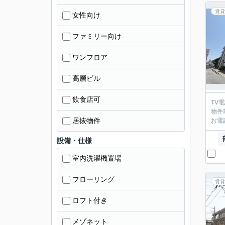
賃貸
女性向け
ファミリー向け
ワンフロア
高層ビル
飲食店可
TV
物件
居抜物件
お電
設備・仕様
室内洗濯機置場
フローリング
賃貸
ロフト付き
メゾネット