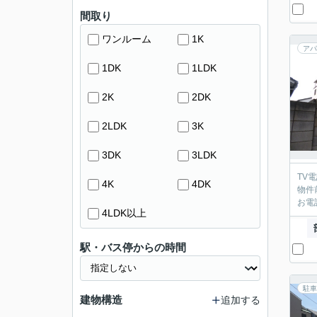
間取り
ワンルーム
1K
アパ
1DK
1LDK
2K
2DK
2LDK
3K
3DK
3LDK
TV
4K
4DK
物件
お電
4LDK以上
駅・バス停からの時間
駐車
建物構造
追加する