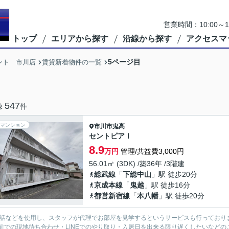
営業時間：10:00
トップ
エリアから探す
沿線から探す
アクセスマ
5ページ目
ント 市川店
賃貸新着物件の一覧
547
棟
件
マンション
市川市
鬼高
セントピアⅠ
8.9
万円
管理/共益費3,000円
56.01㎡ (3DK) /築36年 /3階建
総武線
「
下総中山
」駅 徒歩20分
京成本線
「
鬼越
」駅 徒歩16分
都営新宿線
「
本八幡
」駅 徒歩20分
電話などを使用し、スタッフが代理でお部屋を見学するというサービスも行っており
前での現地待ち合わせ・LINEでのやり取り・入居日を出来る限り遅くしたいなどのご相