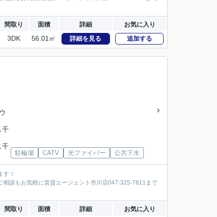
間取り
面積
詳細
お気に入り
3DK
56.01㎡
詳細を見る
追加する
ウ
ス千
ス千
駐輪場
CATV
光ファイバー
公共下水
ます！
談もお気軽に賃貸エージェント市川店047-325-7611まで
間取り
面積
詳細
お気に入り