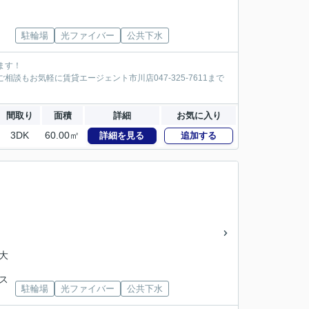
駐輪場
光ファイバー
公共下水
ます！
談もお気軽に賃貸エージェント市川店047-325-7611まで
間取り
面積
詳細
お気に入り
3DK
60.00㎡
詳細を見る
追加する
「大
バス
駐輪場
光ファイバー
公共下水