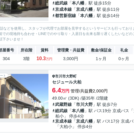
総武線
「
本八幡
」駅 徒歩15分
京成本線
「
京成八幡
」駅 徒歩11分
都営新宿線
「
本八幡
」駅 徒歩14分
電話などを使用し、スタッフが代理でお部屋を見学するというサービスも行っており
前での現地待ち合わせ・LINEでのやり取り・入居日を出来る限り遅くしたいなどのご相
話下さいませ！
部屋番号
所在階
賃料
管理費・共益費
敷金/保証金
礼金
10.3
304
3階
3,000円
1ヶ月
0ヶ月
万円
ート
市川市
大野町
セジュール大柏
6.4
万円
管理/共益費2,000円
49.00㎡ (3DK) /築35年 /2階建
武蔵野線
「
市川大野
」駅 徒歩7分
総武線
「
本八幡
」駅 バス19分 京成バス
柏小」 停歩4分
京成本線
「
京成八幡
」駅 バス17分 京成
「大柏小」 停歩4分