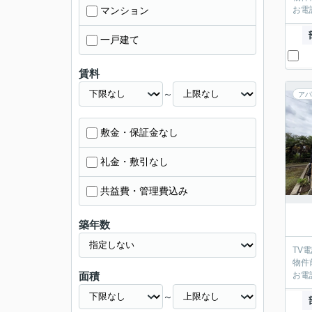
マンション
お電
一戸建て
賃料
～
アパ
敷金・保証金なし
礼金・敷引なし
共益費・管理費込み
築年数
TV
物件
面積
お電
～