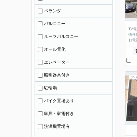
ベランダ
バルコニー
TV
物件
ルーフバルコニー
お電
オール電化
エレベーター
照明器具付き
アパ
駐輪場
バイク置場あり
家具・家電付き
洗濯機置場有