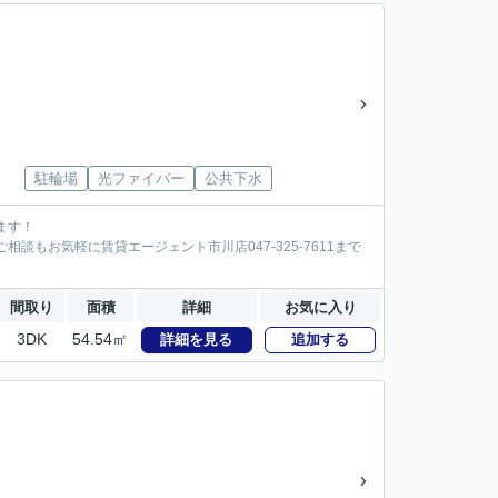
駐輪場
光ファイバー
公共下水
ます！
談もお気軽に賃貸エージェント市川店047-325-7611まで
間取り
面積
詳細
お気に入り
3DK
54.54㎡
詳細を見る
追加する