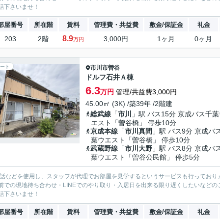
話下さいませ！
部屋番号
所在階
賃料
管理費・共益費
敷金/保証金
礼金
8.9
203
2階
3,000円
1ヶ月
0ヶ月
万円
ート
市川市
曽谷
ドルフ石井Ａ棟
6.3
万円
管理/共益費3,000円
45.00㎡ (3K) /築39年 /2階建
総武線
「
市川
」駅 バス15分 京成バス千葉
エスト「曽谷橋」 停歩10分
京成本線
「
市川真間
」駅 バス9分 京成バ
葉ウエスト「曽谷橋」 停歩10分
武蔵野線
「
市川大野
」駅 バス8分 京成バ
葉ウエスト「曽谷公民館」 停歩5分
電話などを使用し、スタッフが代理でお部屋を見学するというサービスも行っており
前での現地待ち合わせ・LINEでのやり取り・入居日を出来る限り遅くしたいなどのご相
話下さいませ！
部屋番号
所在階
賃料
管理費・共益費
敷金/保証金
礼金