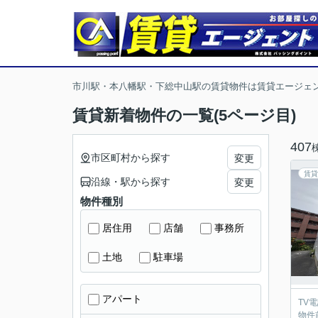
市川駅・本八幡駅・下総中山駅の賃貸物件は賃貸エージェ
賃貸新着物件の一覧(5ページ目)
407
市区町村から探す
変更
賃貸
沿線・駅から探す
変更
物件種別
居住用
店舗
事務所
土地
駐車場
アパート
TV
物件