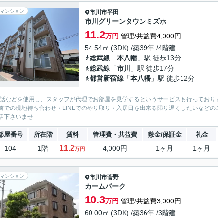
マンション
市川市
平田
市川グリーンタウンミズホ
11.2
万円
管理/共益費4,000円
54.54㎡ (3DK) /築39年 /4階建
総武線
「
本八幡
」駅 徒歩13分
総武線
「
市川
」駅 徒歩17分
都営新宿線
「
本八幡
」駅 徒歩12分
電話などを使用し、スタッフが代理でお部屋を見学するというサービスも行っており
前での現地待ち合わせ・LINEでのやり取り・入居日を出来る限り遅くしたいなどのご相
話下さいませ！
部屋番号
所在階
賃料
管理費・共益費
敷金/保証金
礼金
11.2
104
1階
4,000円
1ヶ月
1ヶ月
万円
マンション
市川市
菅野
カームパーク
10.3
万円
管理/共益費3,000円
60.00㎡ (3DK) /築36年 /3階建