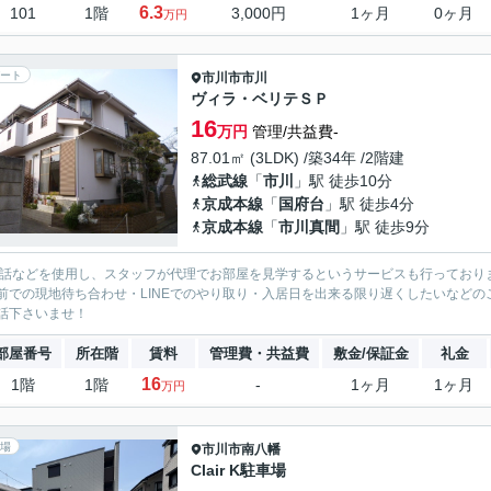
6.3
101
1階
3,000円
1ヶ月
0ヶ月
万円
ート
市川市
市川
ヴィラ・ベリテＳＰ
16
万円
管理/共益費-
87.01㎡ (3LDK) /築34年 /2階建
総武線
「
市川
」駅 徒歩10分
京成本線
「
国府台
」駅 徒歩4分
京成本線
「
市川真間
」駅 徒歩9分
電話などを使用し、スタッフが代理でお部屋を見学するというサービスも行っており
前での現地待ち合わせ・LINEでのやり取り・入居日を出来る限り遅くしたいなどのご相
話下さいませ！
部屋番号
所在階
賃料
管理費・共益費
敷金/保証金
礼金
16
1階
1階
-
1ヶ月
1ヶ月
万円
場
市川市
南八幡
Clair K駐車場