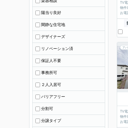
楽器相談
TV
物件
陽当り良好
お電
閑静な住宅地
デザイナーズ
アパ
リノベーション済
保証人不要
事務所可
２人入居可
バリアフリー
分割可
TV
物件
分譲タイプ
お電