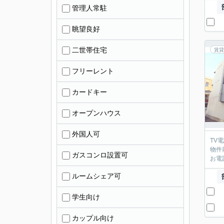
管理人常駐
眺望良好
二世帯住宅
賃貸
フリーレント
カードキー
オープンハウス
外国人可
TV
物件
ガスコンロ設置可
お電
ルームシェア可
学生向け
カップル向け