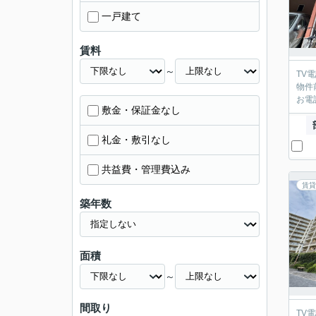
一戸建て
賃料
～
TV
物件
お電
敷金・保証金なし
礼金・敷引なし
共益費・管理費込み
賃貸
築年数
面積
～
間取り
TV