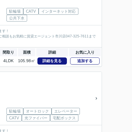
駐輪場
CATV
インターネット対応
公共下水
ます！
談もお気軽に賃貸エージェント市川店047-325-7611まで
間取り
面積
詳細
お気に入り
4LDK
105.98㎡
詳細を見る
追加する
駐輪場
オートロック
エレベーター
CATV
光ファイバー
宅配ボックス
ます！