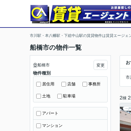
市川駅・本八幡駅・下総中山駅の賃貸物件は賃貸エージェ
船橋市の物件一覧
お
船橋市
変更
物件種別
市
居住用
店舗
事務所
土地
駐車場
2
2
棟
一戸
アパート
マンション