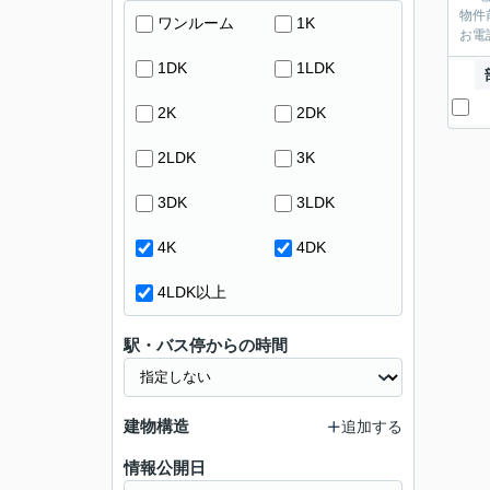
物件
ワンルーム
1K
お電
1DK
1LDK
2K
2DK
2LDK
3K
3DK
3LDK
4K
4DK
4LDK以上
駅・バス停からの時間
建物構造
追加する
情報公開日