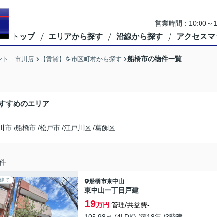
営業時間：10:00
トップ
エリアから探す
沿線から探す
アクセスマ
船橋市の物件一覧
ント 市川店
【賃貸】を市区町村から探す
すすめのエリア
川市
/
船橋市
/
松戸市
/
江戸川区
/
葛飾区
件
建て
船橋市
東中山
東中山一丁目戸建
19
万円
管理/共益費-
105.98㎡ (4LDK) /築18年 /3階建