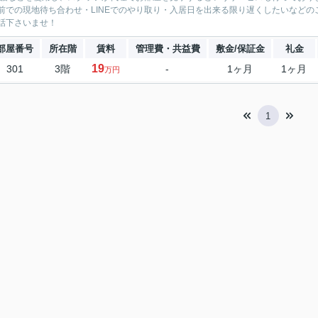
前での現地待ち合わせ・LINEでのやり取り・入居日を出来る限り遅くしたいなどのご相
話下さいませ！
部屋番号
所在階
賃料
管理費・共益費
敷金/保証金
礼金
19
301
3階
-
1ヶ月
1ヶ月
万円
1