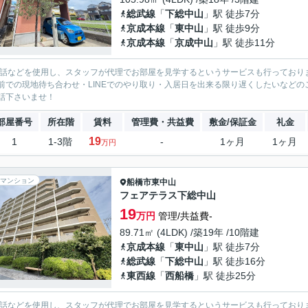
総武線
「
下総中山
」駅 徒歩7分
京成本線
「
東中山
」駅 徒歩9分
京成本線
「
京成中山
」駅 徒歩11分
電話などを使用し、スタッフが代理でお部屋を見学するというサービスも行っており
前での現地待ち合わせ・LINEでのやり取り・入居日を出来る限り遅くしたいなどのご相
話下さいませ！
部屋番号
所在階
賃料
管理費・共益費
敷金/保証金
礼金
19
1
1-3階
-
1ヶ月
1ヶ月
万円
マンション
船橋市
東中山
フェアテラス下総中山
19
万円
管理/共益費-
89.71㎡ (4LDK) /築19年 /10階建
京成本線
「
東中山
」駅 徒歩7分
総武線
「
下総中山
」駅 徒歩16分
東西線
「
西船橋
」駅 徒歩25分
電話などを使用し、スタッフが代理でお部屋を見学するというサービスも行っており