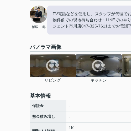
TV電話などを使用し、スタッフが代理で
物件前での現地待ち合わせ・LINEでの
ジェント市川店047-325-7611までお電
飯塚 二郎
パノラマ画像
リビング
キッチン
基本情報
-
保証金
敷金積み増し
-
1K