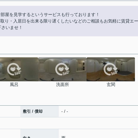
お部屋を見学するというサービスも行っております！
やり取り・入居日を出来る限り遅くしたいなどのご相談もお気軽に賃貸エ
話下さいませ！
風呂
洗面所
玄関
- / -
敷引 / 償却
西