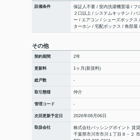
設備条件
保証人不要 / 室内洗濯機置場 / フロ
２口以上 / システムキッチン / バ
ー / エアコン / シューズボックス
ターホン / 宅配ボックス / 角部屋
その他
2年
契約期間
1ヶ月(新賃料)
更新料
-
総戸数
仲介
取引態様
-
管理コード
2026年08月06日
次回更新予定日
取扱会社
株式会社パッシングポイント 賃
千葉県市川市市川１丁目８－２ 市