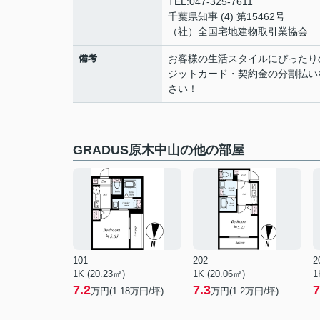
TEL:047-325-7611
千葉県知事 (4) 第15462号
（社）全国宅地建物取引業協会
備考
お客様の生活スタイルにぴったり
ジットカード・契約金の分割払い
さい！
GRADUS原木中山の他の部屋
101
202
2
1K (20.23㎡)
1K (20.06㎡)
1
7.2
7.3
7
万円(
1.18
万円/坪)
万円(
1.2
万円/坪)