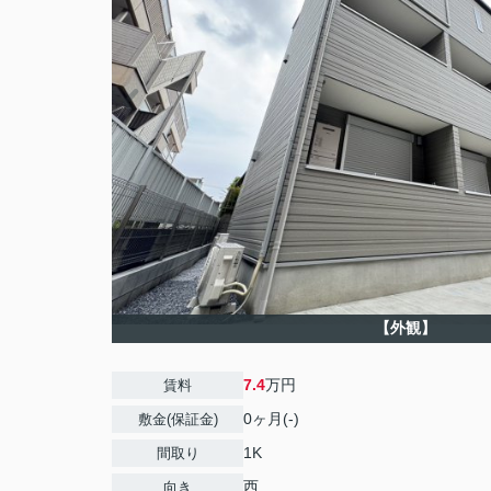
【外観】
7.4
万円
賃料
0ヶ月(-)
敷金(保証金)
1K
間取り
西
向き