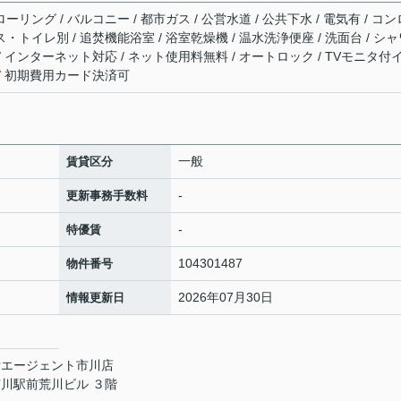
ーリング / バルコニー / 都市ガス / 公営水道 / 公共下水 / 電気有 / コン
ス・トイレ別 / 追焚機能浴室 / 浴室乾燥機 / 温水洗浄便座 / 洗面台 / シ
 / インターネット対応 / ネット使用料無料 / オートロック / TVモニタ付
 / 初期費用カード決済可
一般
賃貸区分
-
更新事務手数料
-
特優賃
104301487
物件番号
2026年07月30日
情報更新日
貸エージェント市川店
川駅前荒川ビル ３階