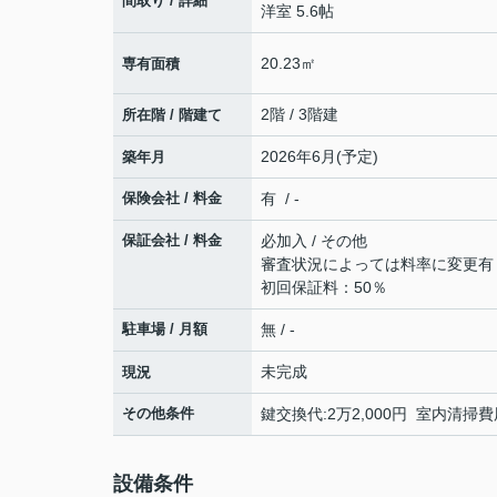
間取り / 詳細
洋室 5.6帖
20.23㎡
専有面積
2階 / 3階建
所在階 / 階建て
2026年6月(予定)
築年月
保険会社 / 料金
有 / -
保証会社 / 料金
必加入 / その他
審査状況によっては料率に変更有
初回保証料：50％
駐車場 / 月額
無 / -
未完成
現況
その他条件
鍵交換代:2万2,000円 室内清掃費
設備条件