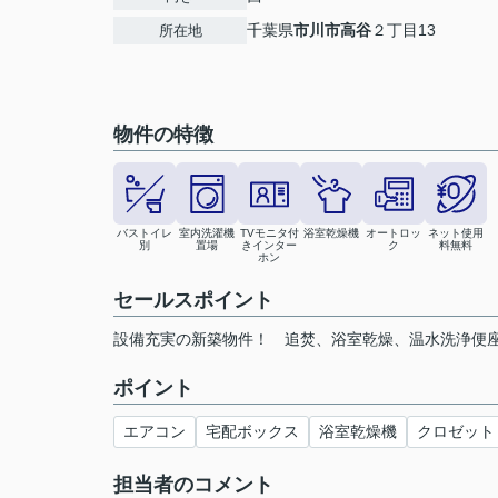
千葉県
市川市
高谷
２丁目13
所在地
物件の特徴
バストイレ
室内洗濯機
TVモニタ付
浴室乾燥機
オートロッ
ネット使用
別
置場
きインター
ク
料無料
ホン
セールスポイント
設備充実の新築物件！ 追焚、浴室乾燥、温水洗浄便
ポイント
エアコン
宅配ボックス
浴室乾燥機
クロゼット
担当者のコメント