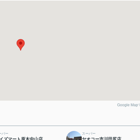
Google Ma
ーパー
スーパー
イズマート原木中山店
ヤオコー市川田尻店