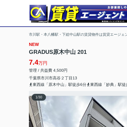
市川駅・本八幡駅・下総中山駅の賃貸物件は賃貸エージェ
NEW
GRADUS原木中山 201
7.4
万円
管理 / 共益費 4,500円
千葉県
市川市
高谷
２丁目13
東西線「原木中山」駅徒歩6分
東西線「妙典」駅徒
1
/
30