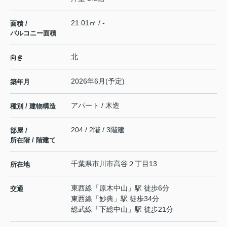
21.01㎡ / -
面積 /
バルコニー面積
北
向き
2026年6月(予定)
築年月
アパート / 木造
種別 / 建物構造
204 / 2階 / 3階建
部屋 /
所在階 / 階建て
千葉県
市川市
高谷
２丁目13
所在地
東西線
「
原木中山
」駅 徒歩6分
交通
東西線
「
妙典
」駅 徒歩34分
総武線
「
下総中山
」駅 徒歩21分