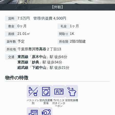
【外観】
7.5万円 管理/共益費 4,500円
賃料
0ヶ月
1ヶ月
敷金
礼金
21.01㎡
1K
面積
間取り
予定
2階/3階建
築年数
所在階
千葉県
市川市
高谷
２丁目13
所在地
東西線
「
原木中山
」駅 徒歩6分
交通
東西線
「
妙典
」駅 徒歩34分
総武線
「
下総中山
」駅 徒歩21分
物件の特徴
バストイレ
室内洗濯機
TVモニタ
浴室乾燥機
別
置場
付きインタ
ーホン