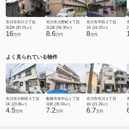
市川市市川３丁目
市川市大野町４丁目
市川市平田３丁目
2
3LDK (87.01㎡)
2LDK (56.30㎡)
1K (24.33㎡)
16
8.6
8
万円
万円
万円
よく見られている物件
市川市市川１丁目
市川市大和田３丁目
船橋市本中山１丁目
1K (21.29㎡)
1K (23.96㎡)
1DK (35.50㎡)
1
6.7
4.5
7.2
万円
万円
万円