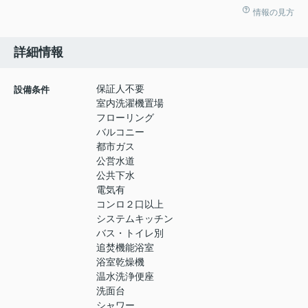
情報の見方
詳細情報
保証人不要
設備条件
室内洗濯機置場
フローリング
バルコニー
都市ガス
公営水道
公共下水
電気有
コンロ２口以上
システムキッチン
バス・トイレ別
追焚機能浴室
浴室乾燥機
温水洗浄便座
洗面台
シャワー