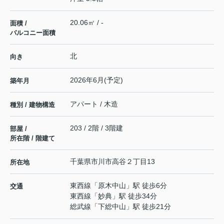
20.06㎡ / -
面積 /
バルコニー面積
北
向き
2026年6月(予定)
築年月
アパート / 木造
種別 / 建物構造
203 / 2階 / 3階建
部屋 /
所在階 / 階建て
千葉県
市川市
高谷
２丁目13
所在地
東西線
「
原木中山
」駅 徒歩6分
交通
東西線
「
妙典
」駅 徒歩34分
総武線
「
下総中山
」駅 徒歩21分