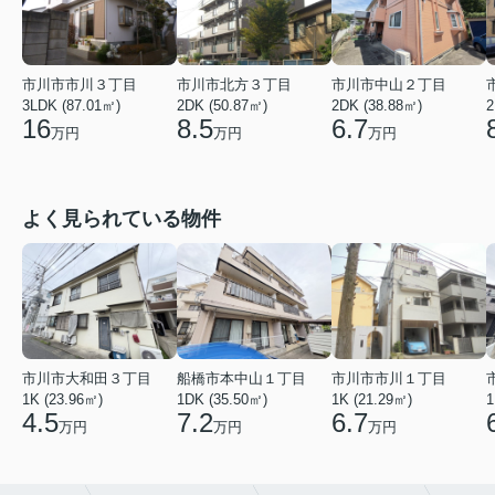
市川市市川３丁目
市川市北方３丁目
市川市中山２丁目
3LDK (87.01㎡)
2DK (50.87㎡)
2
2DK (38.88㎡)
16
8.5
6.7
万円
万円
万円
よく見られている物件
市川市市川１丁目
市川市大和田３丁目
船橋市本中山１丁目
1K (21.29㎡)
1K (23.96㎡)
1DK (35.50㎡)
1
6.7
4.5
7.2
万円
万円
万円