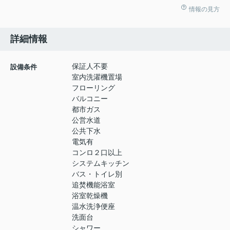
情報の見方
詳細情報
保証人不要
設備条件
室内洗濯機置場
フローリング
バルコニー
都市ガス
公営水道
公共下水
電気有
コンロ２口以上
システムキッチン
バス・トイレ別
追焚機能浴室
浴室乾燥機
温水洗浄便座
洗面台
シャワー