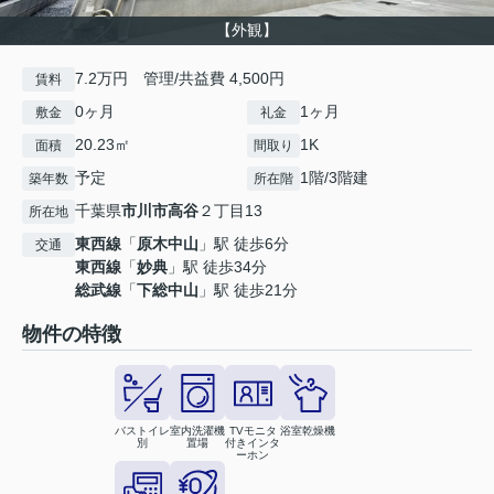
【外観】
7.2万円 管理/共益費 4,500円
賃料
0ヶ月
1ヶ月
敷金
礼金
20.23㎡
1K
面積
間取り
予定
1階/3階建
築年数
所在階
千葉県
市川市
高谷
２丁目13
所在地
東西線
「
原木中山
」駅 徒歩6分
交通
東西線
「
妙典
」駅 徒歩34分
総武線
「
下総中山
」駅 徒歩21分
物件の特徴
バストイレ
室内洗濯機
TVモニタ
浴室乾燥機
別
置場
付きインタ
ーホン