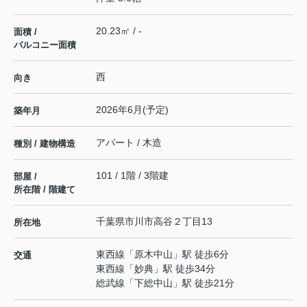
20.23㎡ / -
面積 /
バルコニー面積
西
向き
2026年6月(予定)
築年月
アパート / 木造
種別 / 建物構造
101 / 1階 / 3階建
部屋 /
所在階 / 階建て
千葉県
市川市
高谷
２丁目13
所在地
東西線
「
原木中山
」駅 徒歩6分
交通
東西線
「
妙典
」駅 徒歩34分
総武線
「
下総中山
」駅 徒歩21分