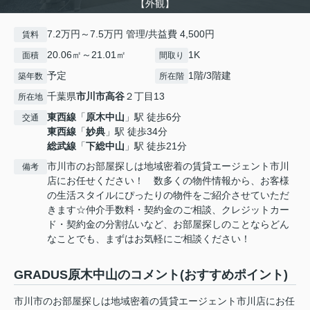
【外観】
7.2万円～7.5万円 管理/共益費 4,500円
賃料
20.06㎡～21.01㎡
1K
面積
間取り
予定
1階/3階建
築年数
所在階
千葉県
市川市
高谷
２丁目13
所在地
東西線
「
原木中山
」駅 徒歩6分
交通
東西線
「
妙典
」駅 徒歩34分
総武線
「
下総中山
」駅 徒歩21分
市川市のお部屋探しは地域密着の賃貸エージェント市川
備考
店にお任せください！ 数多くの物件情報から、お客様
の生活スタイルにぴったりの物件をご紹介させていただ
きます☆仲介手数料・契約金のご相談、クレジットカー
ド・契約金の分割払いなど、お部屋探しのことならどん
なことでも、まずはお気軽にご相談ください！
GRADUS原木中山のコメント(おすすめポイント)
市川市のお部屋探しは地域密着の賃貸エージェント市川店にお任