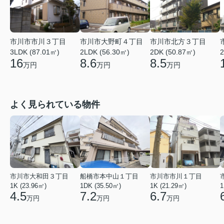
市川市市川３丁目
市川市大野町４丁目
市川市北方３丁目
2
3LDK (87.01㎡)
2LDK (56.30㎡)
2DK (50.87㎡)
16
8.6
8.5
万円
万円
万円
よく見られている物件
市川市大和田３丁目
船橋市本中山１丁目
市川市市川１丁目
1K (23.96㎡)
1DK (35.50㎡)
1K (21.29㎡)
1
4.5
7.2
6.7
万円
万円
万円