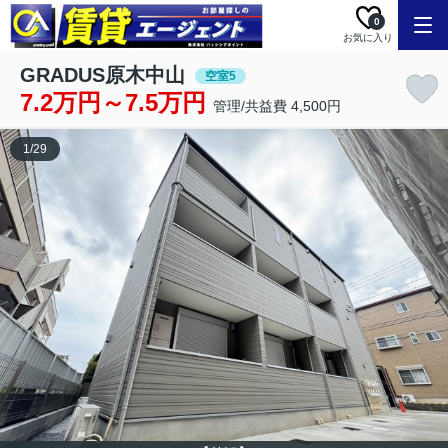
0
お気に入り
GRADUS原木中山
空室5
7.2万円～7.5万円
管理/共益費 4,500円
1
/
29