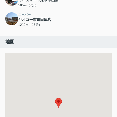
ワイズマート原木中山店
505ｍ（7分）
スーパー
ヤオコー市川田尻店
1212ｍ（16分）
地図