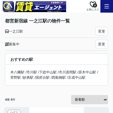
0
お気に入り
都営新宿線 一之江駅の物件一覧
一之江駅
変更
募集中
変更
おすすめの駅
本八幡駅
/
市川駅
/
下総中山駅
/
市川真間駅
/
原木中山駅
/
菅野駅
/
妙典駅
/
国府台駅
/
西船橋駅
/
京成中山駅
4
棟
4
件
ハイツ