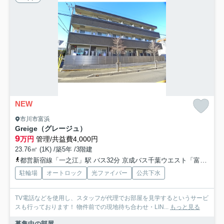
NEW
市川市富浜
Greige（グレージュ）
9
万円
管理/共益費4,000円
23.76㎡ (1K) /築5年 /3階建
都営新宿線「一之江」駅 バス32分 京成バス千葉ウエスト「富浜３丁目」 停歩3分
駐輪場
オートロック
光ファイバー
公共下水
TV電話などを使用し、スタッフが代理でお部屋を見学するというサービ
スも行っております！ 物件前での現地待ち合わせ・LIN...
もっと見る
募集中の部屋