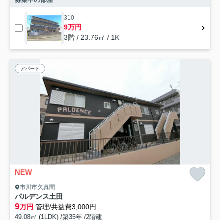
310
9万円
3階 / 23.76㎡ / 1K
アパート
NEW
市川市欠真間
パルデンス土田
9
万円
管理/共益費3,000円
49.08㎡ (1LDK) /築35年 /2階建