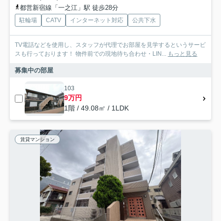
都営新宿線「一之江」駅 徒歩28分
駐輪場
CATV
インターネット対応
公共下水
TV電話などを使用し、スタッフが代理でお部屋を見学するというサービ
スも行っております！ 物件前での現地待ち合わせ・LIN...
もっと見る
募集中の部屋
103
9万円
1階 / 49.08㎡ / 1LDK
賃貸マンション