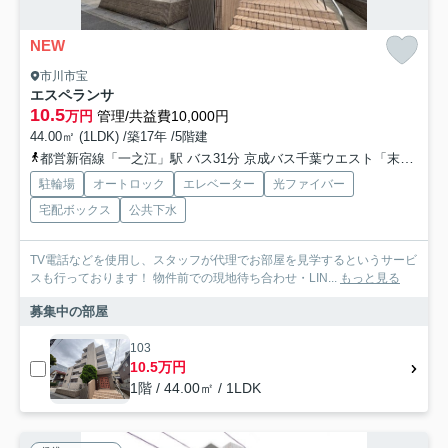
NEW
市川市宝
エスペランサ
10.5
万円
管理/共益費10,000円
44.00㎡ (1LDK) /築17年 /5階建
都営新宿線「一之江」駅 バス31分 京成バス千葉ウエスト「末広（バス）」 停歩7分
駐輪場
オートロック
エレベーター
光ファイバー
宅配ボックス
公共下水
TV電話などを使用し、スタッフが代理でお部屋を見学するというサービ
スも行っております！ 物件前での現地待ち合わせ・LIN...
もっと見る
募集中の部屋
103
10.5万円
1階 / 44.00㎡ / 1LDK