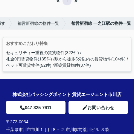
1
探す
都営新宿線の物件一覧
都営新宿線 一之江駅の物件一覧
おすすめこだわり特集
セキュリティー重視の賃貸物件(322件)
礼金0円賃貸物件(135件)
駅から徒歩5分以内の賃貸物件(104件)
ペット可賃貸物件(52件)
新築賃貸物件(37件)
株式会社パッシングポイント 賃貸エージェント市川店
047-325-7611
お問い合わせ
〒272-0034
千葉県市川市市川１丁目８－２ 市川駅前荒川ビル ３階