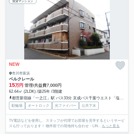
賃貸マンション
NEW
市川市富浜
ベルクレール
15
万円
管理/共益費7,000円
62.64㎡ (2LDK) /築25年 /3階建
都営新宿線「一之江」駅 バス33分 京成バス千葉ウエスト「塩焼保育園入口」 停歩5分
駐輪場
オートロック
光ファイバー
公共下水
TV電話などを使用し、スタッフが代理でお部屋を見学するというサービ
スも行っております！ 物件前での現地待ち合わせ・LIN...
もっと見る