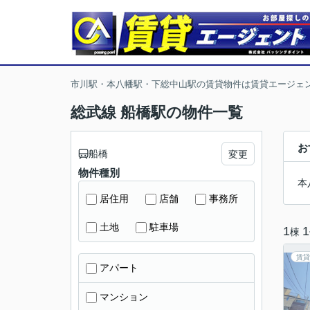
市川駅・本八幡駅・下総中山駅の賃貸物件は賃貸エージェ
総武線 船橋駅の物件一覧
お
船橋
変更
物件種別
本
居住用
店舗
事務所
土地
駐車場
1
1
棟
賃貸
アパート
マンション