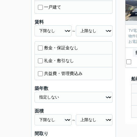
一戸建て
賃料
～
TV
物件
お電
敷金・保証金なし
礼金・敷引なし
共益費・管理費込み
船
築年数
面積
～
間取り