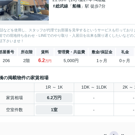
総武線
「
船橋
」駅 徒歩7分
電話などを使用し、スタッフが代理でお部屋を見学するというサービスも行っており
前での現地待ち合わせ・LINEでのやり取り・入居日を出来る限り遅くしたいなどのご相
話下さいませ！
部屋番号
所在階
賃料
管理費・共益費
敷金/保証金
礼金
6.2
206
2階
5,000円
1ヶ月
0ヶ月
万円
橋の掲載物件の家賃相場
1R ～ 1K
1DK ～ 1LDK
2K ～ 
家賃相場
6.2万円
-
-
空室件数
1室
-
-