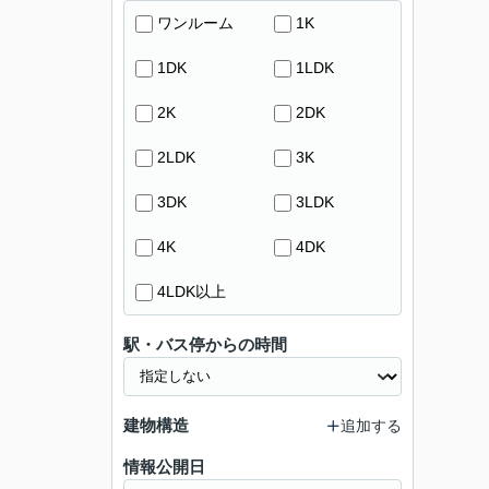
ワンルーム
1K
1DK
1LDK
2K
2DK
2LDK
3K
3DK
3LDK
4K
4DK
4LDK以上
駅・バス停からの時間
建物構造
追加する
情報公開日