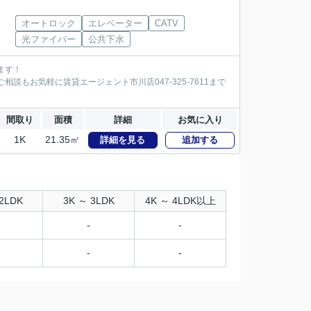
オートロック
エレベーター
CATV
光ファイバー
公共下水
ます！
談もお気軽に賃貸エージェント市川店047-325-7611まで
間取り
面積
詳細
お気に入り
1K
21.35㎡
詳細を見る
追加する
2LDK
3K ～ 3LDK
4K ～ 4LDK以上
-
-
-
-