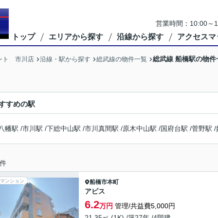
営業時間：10:00
トップ
エリアから探す
沿線から探す
アクセスマ
総武線 船橋駅の物件
ント 市川店
沿線・駅から探す
総武線の物件一覧
すすめの駅
八幡駅
/
市川駅
/
下総中山駅
/
市川真間駅
/
原木中山駅
/
国府台駅
/
菅野駅
/
件
マンション
船橋市
本町
アピス
6.2
万円
管理/共益費5,000円
21.35㎡ (1K) /築27年 /4階建