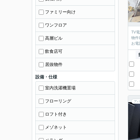
ファミリー向け
ワンフロア
TV
高層ビル
物件
お電
飲食店可
居抜物件
設備・仕様
室内洗濯機置場
フローリング
アパ
ロフト付き
メゾネット