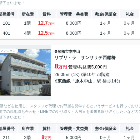
話下さいませ！
部屋番号
所在階
賃料
管理費・共益費
敷金/保証金
礼金
12.7
101
1階
8,000円
1ヶ月
0ヶ月
万円
12.5
401
4階
8,000円
1ヶ月
0ヶ月
万円
マンション
船橋市
本中山
リブリ・ラ サンサリテ西船橋
8
万円
管理/共益費5,000円
26.08㎡ (1K) /築10年 /3階建
東西線
「
原木中山
」駅 徒歩14分
電話などを使用し、スタッフが代理でお部屋を見学するというサービスも行っており
前での現地待ち合わせ・LINEでのやり取り・入居日を出来る限り遅くしたいなどのご相
話下さいませ！
部屋番号
所在階
賃料
管理費・共益費
敷金/保証金
礼金
8
211
2階
5,000円
0ヶ月
1ヶ月
万円