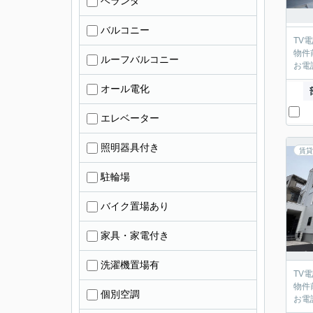
ベランダ
バルコニー
TV
物件
ルーフバルコニー
お電
オール電化
エレベーター
照明器具付き
賃貸
駐輪場
バイク置場あり
家具・家電付き
洗濯機置場有
TV
物件
個別空調
お電