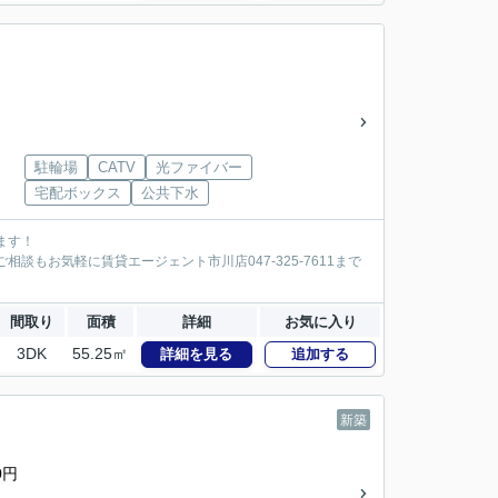
駐輪場
CATV
光ファイバー
宅配ボックス
公共下水
ます！
談もお気軽に賃貸エージェント市川店047-325-7611まで
間取り
面積
詳細
お気に入り
3DK
55.25㎡
詳細を見る
追加する
新築
0円