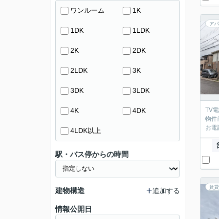
ワンルーム
1K
アパ
1DK
1LDK
2K
2DK
2LDK
3K
3DK
3LDK
4K
4DK
TV
物件
お電
4LDK以上
駅・バス停からの時間
賃貸
建物構造
追加する
情報公開日