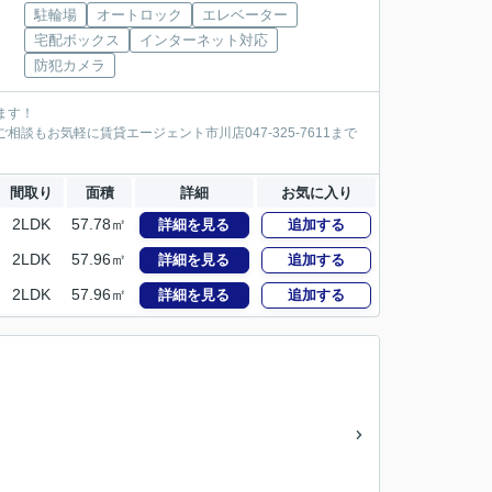
駐輪場
オートロック
エレベーター
宅配ボックス
インターネット対応
防犯カメラ
ます！
談もお気軽に賃貸エージェント市川店047-325-7611まで
間取り
面積
詳細
お気に入り
2LDK
57.78㎡
詳細を見る
追加する
2LDK
57.96㎡
詳細を見る
追加する
2LDK
57.96㎡
詳細を見る
追加する