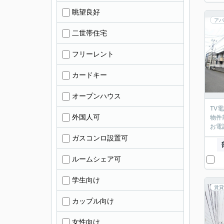
眺望良好
アパ
二世帯住宅
フリーレント
カードキー
オープンハウス
TV
外国人可
物件
お電
ガスコンロ設置可
ルームシェア可
学生向け
賃貸
カップル向け
女性向け