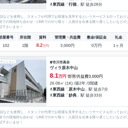
東西線
「
行徳
」駅 徒歩28分
電話などを使用し、スタッフが代理でお部屋を見学するというサービスも行っており
前での現地待ち合わせ・LINEでのやり取り・入居日を出来る限り遅くしたいなどのご相
話下さいませ！
部屋番号
所在階
賃料
管理費・共益費
敷金/保証金
礼金
8.2
102
1階
3,000円
0万円
1ヶ月
万円
マンション
市川市
高谷
ヴィラ原木中山
8.1
万円
管理/共益費3,000円
26.08㎡ (1K) /築2年 /3階建
東西線
「
原木中山
」駅 徒歩7分
東西線
「
妙典
」駅 徒歩33分
電話などを使用し、スタッフが代理でお部屋を見学するというサービスも行っており
前での現地待ち合わせ・LINEでのやり取り・入居日を出来る限り遅くしたいなどのご相
話下さいませ！