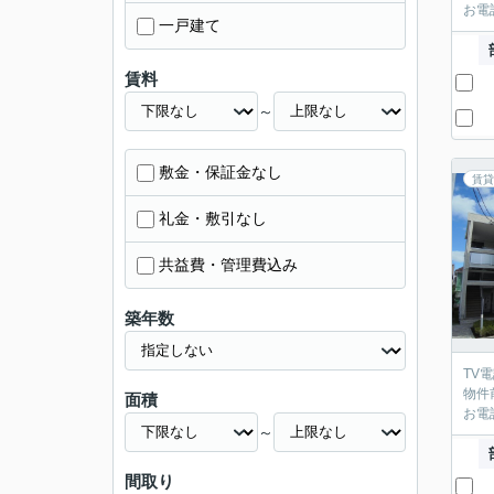
お電
一戸建て
賃料
～
敷金・保証金なし
賃貸
礼金・敷引なし
共益費・管理費込み
築年数
TV
物件
面積
お電
～
間取り