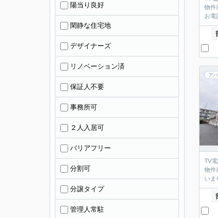
陽当り良好
物件
お電
閑静な住宅地
デザイナーズ
リノベーション済
アパ
保証人不要
事務所可
２人入居可
バリアフリー
TV
分割可
物件
いま
分譲タイプ
管理人常駐