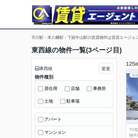
市川駅・本八幡駅・下総中山駅の賃貸物件は賃貸エージェ
東西線の物件一覧(3ページ目)
125
東西線
変更
賃貸
物件種別
居住用
店舗
事務所
土地
駐車場
アパート
TV
マンション
物件