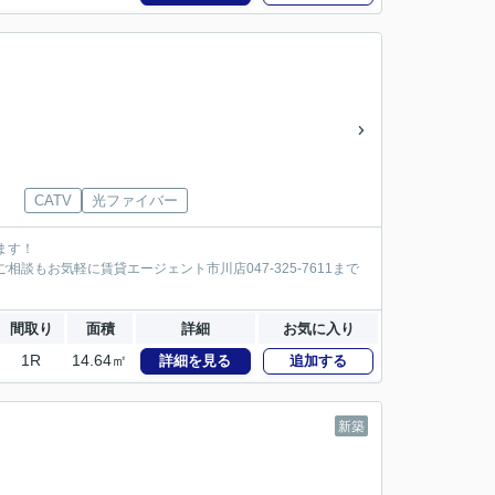
CATV
光ファイバー
ます！
談もお気軽に賃貸エージェント市川店047-325-7611まで
間取り
面積
詳細
お気に入り
1R
14.64㎡
詳細を見る
追加する
新築