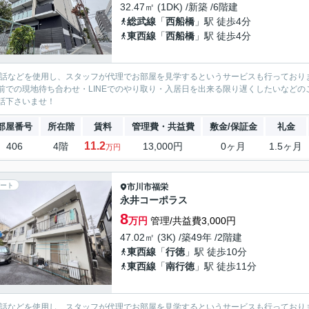
32.47㎡ (1DK) /新築 /6階建
総武線
「
西船橋
」駅 徒歩4分
東西線
「
西船橋
」駅 徒歩4分
電話などを使用し、スタッフが代理でお部屋を見学するというサービスも行っており
前での現地待ち合わせ・LINEでのやり取り・入居日を出来る限り遅くしたいなどのご相
話下さいませ！
部屋番号
所在階
賃料
管理費・共益費
敷金/保証金
礼金
11.2
406
4階
13,000円
0ヶ月
1.5ヶ月
万円
ート
市川市
福栄
永井コーポラス
8
万円
管理/共益費3,000円
47.02㎡ (3K) /築49年 /2階建
東西線
「
行徳
」駅 徒歩10分
東西線
「
南行徳
」駅 徒歩11分
電話などを使用し、スタッフが代理でお部屋を見学するというサービスも行っており