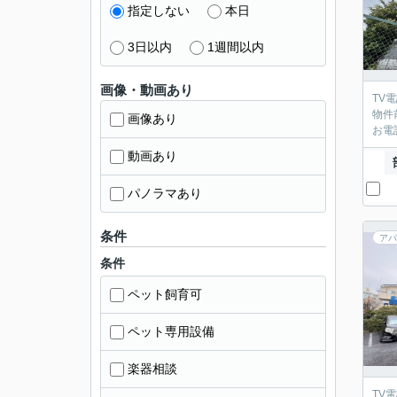
指定しない
本日
3日以内
1週間以内
画像・動画あり
TV
物件
画像あり
お電
動画あり
パノラマあり
条件
アパ
条件
ペット飼育可
ペット専用設備
楽器相談
TV