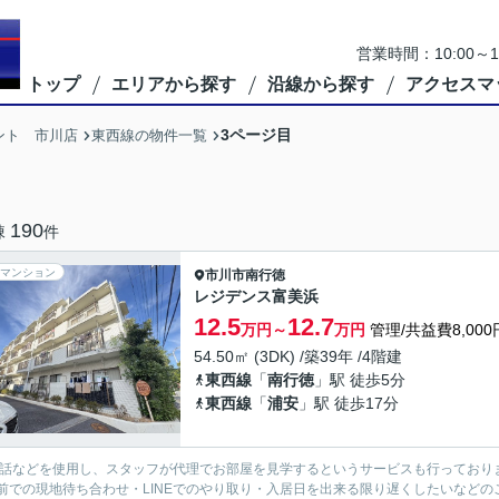
営業時間：10:00
トップ
エリアから探す
沿線から探す
アクセスマ
3ページ目
ント 市川店
東西線の物件一覧
190
棟
件
マンション
市川市
南行徳
レジデンス富美浜
12.5
12.7
万円～
万円
管理/共益費8,000
54.50㎡ (3DK) /築39年 /4階建
東西線
「
南行徳
」駅 徒歩5分
東西線
「
浦安
」駅 徒歩17分
電話などを使用し、スタッフが代理でお部屋を見学するというサービスも行っており
前での現地待ち合わせ・LINEでのやり取り・入居日を出来る限り遅くしたいなどのご相