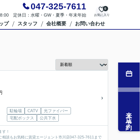
047-325-7611
0
～18:00 定休日：水曜・GW・夏季・年末年始
お気に入り
ップ
スタッフ
会社概要
お問い合わせ
円
来店予約
駐輪場
CATV
光ファイバー
宅配ボックス
公共下水
ます！
談もお気軽に賃貸エージェント市川店047-325-7611まで