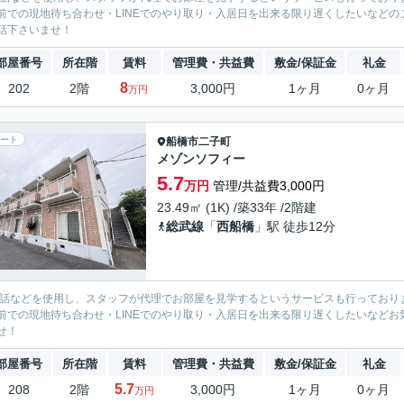
前での現地待ち合わせ・LINEでのやり取り・入居日を出来る限り遅くしたいなどのご相
話下さいませ！
部屋番号
所在階
賃料
管理費・共益費
敷金/保証金
礼金
8
202
2階
3,000円
1ヶ月
0ヶ月
万円
ート
船橋市
二子町
メゾンソフィー
5.7
万円
管理/共益費3,000円
23.49㎡ (1K) /築33年 /2階建
総武線
「
西船橋
」駅 徒歩12分
電話などを使用し、スタッフが代理でお部屋を見学するというサービスも行っており
前での現地待ち合わせ・LINEでのやり取り・入居日を出来る限り遅くしたいなどお気軽
せ！
部屋番号
所在階
賃料
管理費・共益費
敷金/保証金
礼金
5.7
208
2階
3,000円
1ヶ月
0ヶ月
万円