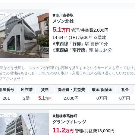
ート
市川市
香取
メゾン北雄
5.1
万円
管理/共益費2,000円
14.64㎡ (1R) /築36年 /2階建
東西線
「
行徳
」駅 徒歩10分
東西線
「
南行徳
」駅 徒歩14分
電話などを使用し、スタッフが代理でお部屋を見学するというサービスも行っており
前での現地待ち合わせ・LINEでのやり取り・入居日を出来る限り遅くしたいなどのご相
話下さいませ！
部屋番号
所在階
賃料
管理費・共益費
敷金/保証金
礼金
5.1
201
2階
2,000円
0万円
0万円
万円
マンション
船橋市
葛飾町
グランヴィレッジ
11.2
万円
管理/共益費13,000円