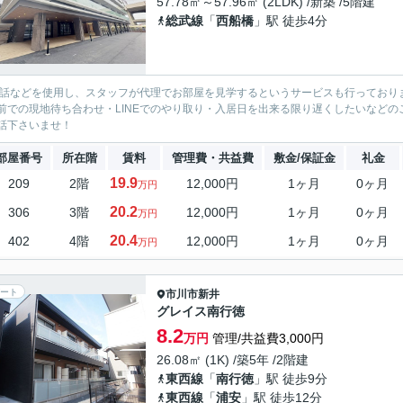
57.78㎡～57.96㎡ (2LDK) /新築 /5階建
総武線
「
西船橋
」駅 徒歩4分
電話などを使用し、スタッフが代理でお部屋を見学するというサービスも行っており
前での現地待ち合わせ・LINEでのやり取り・入居日を出来る限り遅くしたいなどのご相
話下さいませ！
部屋番号
所在階
賃料
管理費・共益費
敷金/保証金
礼金
19.9
209
2階
12,000円
1ヶ月
0ヶ月
万円
20.2
306
3階
12,000円
1ヶ月
0ヶ月
万円
20.4
402
4階
12,000円
1ヶ月
0ヶ月
万円
ート
市川市
新井
グレイス南行徳
8.2
万円
管理/共益費3,000円
26.08㎡ (1K) /築5年 /2階建
東西線
「
南行徳
」駅 徒歩9分
東西線
「
浦安
」駅 徒歩12分