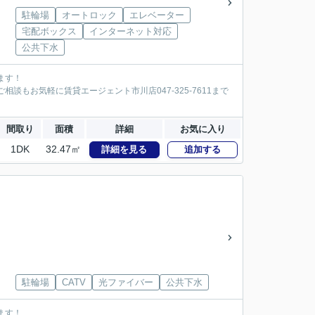
駐輪場
オートロック
エレベーター
宅配ボックス
インターネット対応
公共下水
ます！
談もお気軽に賃貸エージェント市川店047-325-7611まで
間取り
面積
詳細
お気に入り
1DK
32.47㎡
詳細を見る
追加する
駐輪場
CATV
光ファイバー
公共下水
ます！