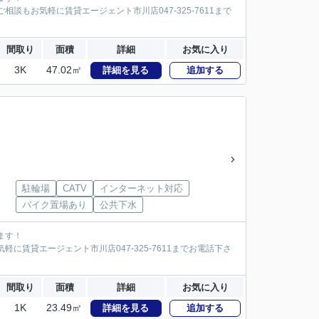
談もお気軽に賃貸エージェント市川店047-325-7611まで
間取り
面積
詳細
お気に入り
3K
47.02㎡
詳細を見る
追加する
駐輪場
CATV
インターネット対応
バイク置場あり
公共下水
ます！
に賃貸エージェント市川店047-325-7611までお電話下さ
間取り
面積
詳細
お気に入り
1K
23.49㎡
詳細を見る
追加する