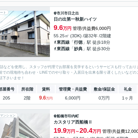
ート
市川市
日之出
日の出第一秋新ハイツ
9.6
万円
管理/共益費6,000円
55.25㎡ (3DK) /築32年 /2階建
東西線
「
行徳
」駅 徒歩18分
東西線
「
妙典
」駅 徒歩30分
電話などを使用し、スタッフが代理でお部屋を見学するというサービスも行っており
前での現地待ち合わせ・LINEでのやり取り・入居日を出来る限り遅くしたいなどのご相
話下さいませ！
部屋番号
所在階
賃料
管理費・共益費
敷金/保証金
礼金
9.6
205
2階
6,000円
0万円
1ヶ月
万円
マンション
船橋市
印内町
カスタリア西船橋Ⅱ
19.9
20.4
万円～
万円
管理/共益費12,00