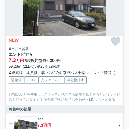
NEW
市川市曽谷
エントピアＡ
7.3
万円
管理/共益費6,000円
59.28㎡ (2LDK) /築25年 /2階建
総武線「本八幡」駅 バス17分 京成バス千葉ウエスト「曽谷（千葉県）」 停歩6分
駐輪場
CATV
光ファイバー
浄化槽排水
TV電話などを使用し、スタッフが代理でお部屋を見学するというサービ
スも行っております！ 物件前での現地待ち合わせ・LIN...
もっと見る
募集中の部屋
202
7.3万円