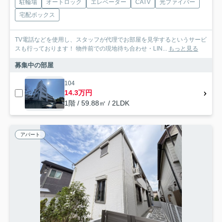
駐輪場
オートロック
エレベーター
CATV
光ファイバー
宅配ボックス
TV電話などを使用し、スタッフが代理でお部屋を見学するというサービ
スも行っております！ 物件前での現地待ち合わせ・LIN...
もっと見る
募集中の部屋
104
14.3万円
1階 / 59.88㎡ / 2LDK
アパート