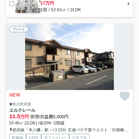
17万円
1階 / 52.61㎡ / 2LDK
アパート
NEW
市川市河原
エルクレール
11.5
万円
管理/共益費5,000円
53.48㎡ (2LDK) /築20年 /2階建
総武線「本八幡」駅 バス13分 京成バス千葉ウエスト「行徳橋南詰」 停歩5分
駐輪場
CATV
光ファイバー
公共下水