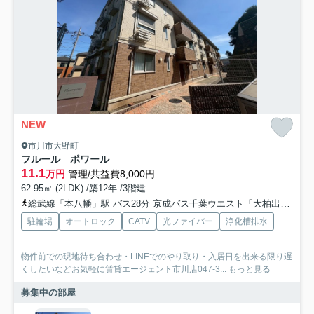
NEW
市川市大野町
フルール ポワール
11.1
万円
管理/共益費8,000円
62.95㎡ (2LDK) /築12年 /3階建
総武線「本八幡」駅 バス28分 京成バス千葉ウエスト「大柏出張所」 停歩9分
駐輪場
オートロック
CATV
光ファイバー
浄化槽排水
物件前での現地待ち合わせ・LINEでのやり取り・入居日を出来る限り遅
くしたいなどお気軽に賃貸エージェント市川店047-3...
もっと見る
募集中の部屋