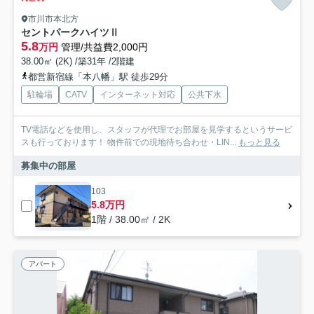
市川市本北方
セントパークハイツⅡ
5.8
万円
管理/共益費2,000円
38.00㎡ (2K) /築31年 /2階建
都営新宿線「本八幡」駅 徒歩29分
駐輪場
CATV
インターネット対応
公共下水
TV電話などを使用し、スタッフが代理でお部屋を見学するというサービ
スも行っております！ 物件前での現地待ち合わせ・LIN...
もっと見る
募集中の部屋
103
5.8万円
1階 / 38.00㎡ / 2K
アパート