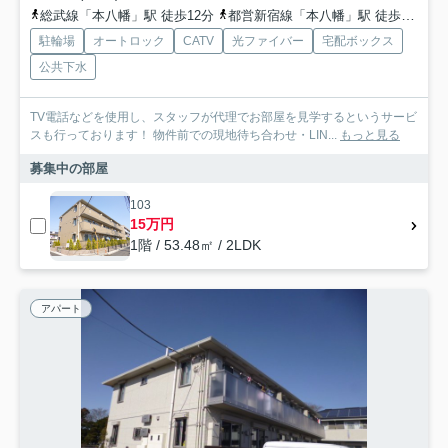
総武線「本八幡」駅 徒歩12分
都営新宿線「本八幡」駅 徒歩10分
駐輪場
オートロック
CATV
光ファイバー
宅配ボックス
公共下水
TV電話などを使用し、スタッフが代理でお部屋を見学するというサービ
スも行っております！ 物件前での現地待ち合わせ・LIN...
もっと見る
募集中の部屋
103
15万円
1階 / 53.48㎡ / 2LDK
アパート