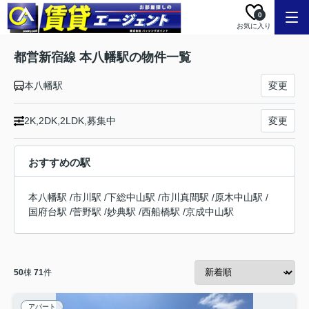
0
お気に入り
都営新宿線 本八幡駅の物件一覧
本八幡駅
変更
2K,2DK,2LDK,募集中
変更
おすすめの駅
本八幡駅
/
市川駅
/
下総中山駅
/
市川真間駅
/
原木中山駅
/
国府台駅
/
菅野駅
/
妙典駅
/
西船橋駅
/
京成中山駅
50
棟
71
件
アパート