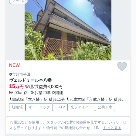
アパート
NEW
市川市平田
ヴェルドミール本八幡
15
万円
管理/共益費6,000円
56.00㎡ (2LDK) /築20年 /3階建
総武線「本八幡」駅 徒歩11分
京成本線「京成八幡」駅 徒歩14分
駐輪場
オートロック
CATV
光ファイバー
公共下水
TV電話などを使用し、スタッフが代理でお部屋を見学するというサービ
スも行っております！ 物件前での現地待ち合わせ・LIN...
もっと見る