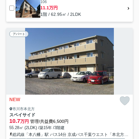
106
11.1万円
1階 / 62.95㎡ / 2LDK
アパート
NEW
市川市本北方
スペイサイド
10.7
万円
管理/共益費6,500円
55.28㎡ (2LDK) /築15年 /3階建
総武線「本八幡」駅 バス14分 京成バス千葉ウエスト「本北方一丁目」 停歩2分