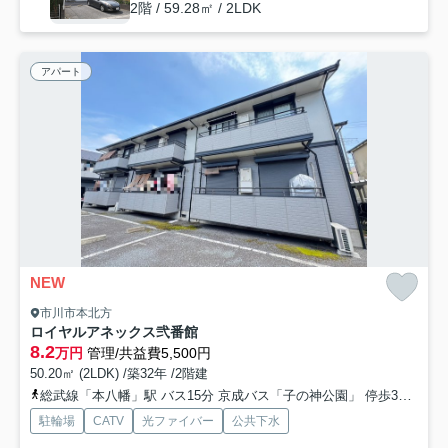
2階 / 59.28㎡ / 2LDK
アパート
NEW
市川市本北方
ロイヤルアネックス弐番館
8.2
万円
管理/共益費5,500円
50.20㎡ (2LDK) /築32年 /2階建
総武線「本八幡」駅 バス15分 京成バス「子の神公園」 停歩3分
都
駐輪場
CATV
光ファイバー
公共下水