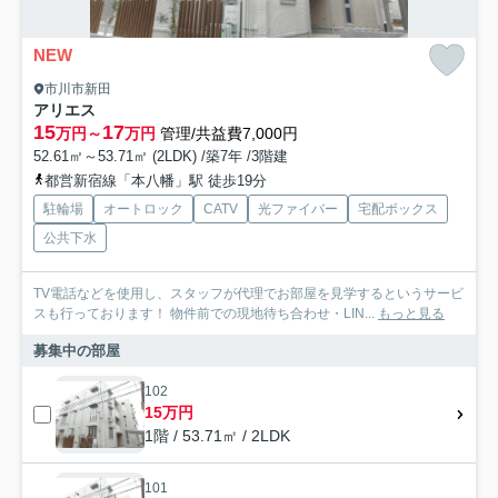
NEW
市川市新田
アリエス
15
17
万円～
万円
管理/共益費7,000円
52.61㎡～53.71㎡ (2LDK) /築7年 /3階建
都営新宿線「本八幡」駅 徒歩19分
駐輪場
オートロック
CATV
光ファイバー
宅配ボックス
公共下水
TV電話などを使用し、スタッフが代理でお部屋を見学するというサービ
スも行っております！ 物件前での現地待ち合わせ・LIN...
もっと見る
募集中の部屋
102
15万円
1階 / 53.71㎡ / 2LDK
101