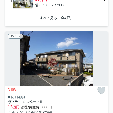
1階 / 59.05㎡ / 2LDK
すべて見る（全4戸）
アパート
NEW
市川市妙典
ヴィラ・メルベーユⅡ
13
万円
管理/共益費5,000円
55.47㎡ (2LDK) /築21年 /2階建