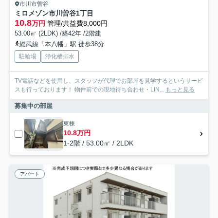
市川市曽谷
ミロメゾン市川曽谷1丁目
10.8
万円
管理/共益費8,000円
53.00㎡ (2LDK) /築42年 /2階建
総武線「本八幡」駅 徒歩38分
駐輪場
浄化槽排水
TV電話などを使用し、スタッフが代理でお部屋を見学するというサービ
スも行っております！ 物件前での現地待ち合わせ・LIN...
もっと見る
募集中の部屋
東棟
10.8万円
1-2階 / 53.00㎡ / 2LDK
アパート