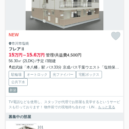
NEW
市川市塩焼
フレアⅡ
15
15.6
万円～
万円
管理/共益費4,500円
56.30㎡ (2LDK) /予定 /3階建
総武線「本八幡」駅 バス33分 京成バス千葉ウエスト「塩焼保育園入口」 停歩8分
駐輪場
オートロック
光ファイバー
宅配ボックス
公共下水
新築
TV電話などを使用し、スタッフが代理でお部屋を見学するというサービ
スも行っております！ 物件前での現地待ち合わせ・LIN...
もっと見る
募集中の部屋
101