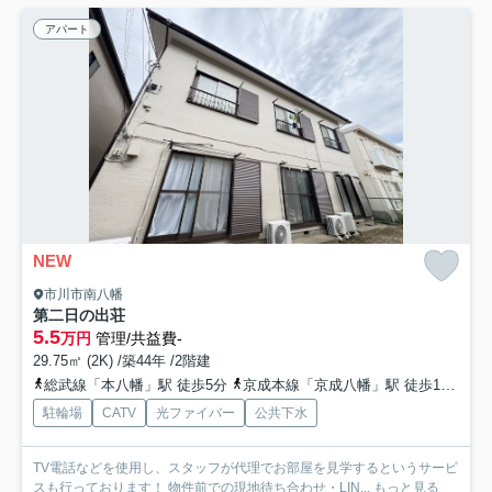
アパート
NEW
市川市南八幡
第二日の出荘
5.5
万円
管理/共益費-
29.75㎡ (2K) /築44年 /2階建
総武線「本八幡」駅 徒歩5分
京成本線「京成八幡」駅 徒歩10分
都
駐輪場
CATV
光ファイバー
公共下水
TV電話などを使用し、スタッフが代理でお部屋を見学するというサービ
スも行っております！ 物件前での現地待ち合わせ・LIN...
もっと見る