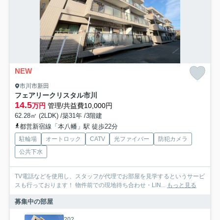
NEW
市川市新田
フェアリークリスタル市川
14.5
万円
管理/共益費10,000円
62.28㎡ (2LDK) /築31年 /3階建
都営新宿線「本八幡」駅 徒歩22分
駐輪場
オートロック
CATV
光ファイバー
防犯カメラ
公共下水
TV電話などを使用し、スタッフが代理でお部屋を見学するというサービ
スも行っております！ 物件前での現地待ち合わせ・LIN...
もっと見る
募集中の部屋
202