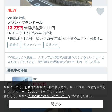
NEW
市川市妙典
メゾン・プランドール
13.2
万円
管理/共益費5,000円
56.00㎡ (2LDK) /築27年 /3階建
総武線「本八幡」駅 バス32分 京成バス千葉ウエスト「妙典４丁目」 停歩7分
駐輪場
光ファイバー
公共下水
TV電話などを使用し、スタッフが代理でお部屋を見学するというサービ
スも行っております！ 物件前での現地待ち合わせ・LIN...
もっと見る
募集中の部屋
201
13.2万円
当サイトでは、お客様の当サイト利用状況把握、サービス向上検討を目的と
2階 / 56.00㎡ / 2LDK
して、クッキー（Cookie）を使用しています。
詳しくは、当社の
「Cookieの取扱いについて」
をご確認ください。
閉じる
アパート