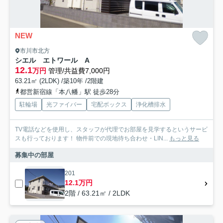
NEW
市川市北方
シエル エトワール A
12.1
万円
管理/共益費7,000円
63.21㎡ (2LDK) /築10年 /2階建
都営新宿線「本八幡」駅 徒歩28分
駐輪場
光ファイバー
宅配ボックス
浄化槽排水
TV電話などを使用し、スタッフが代理でお部屋を見学するというサービ
スも行っております！ 物件前での現地待ち合わせ・LIN...
もっと見る
募集中の部屋
201
12.1万円
2階 / 63.21㎡ / 2LDK