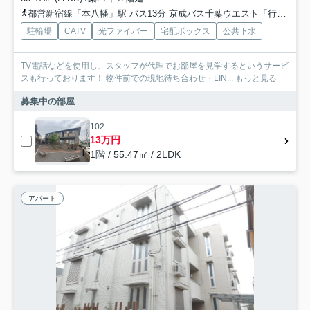
都営新宿線「本八幡」駅 バス13分 京成バス千葉ウエスト「行徳橋南詰」 停歩10分
駐輪場
CATV
光ファイバー
宅配ボックス
公共下水
TV電話などを使用し、スタッフが代理でお部屋を見学するというサービ
スも行っております！ 物件前での現地待ち合わせ・LIN...
もっと見る
募集中の部屋
102
13万円
1階 / 55.47㎡ / 2LDK
アパート