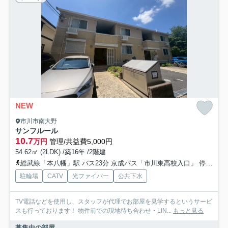
NEW
市川市南大野
サンフルール
10.7
万円
管理/共益費5,000円
54.62㎡ (2LDK) /築16年 /2階建
総武線「本八幡」駅 バス23分 京成バス「市川東高校入口」 停歩4分
駐輪場
CATV
光ファイバー
公共下水
TV電話などを使用し、スタッフが代理でお部屋を見学するというサービ
スも行っております！ 物件前での現地待ち合わせ・LIN...
もっと見る
募集中の部屋