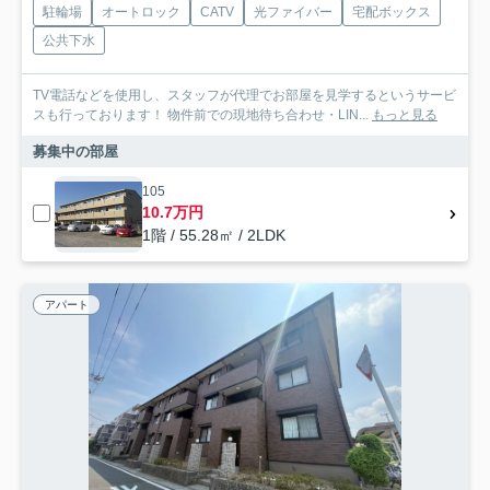
駐輪場
オートロック
CATV
光ファイバー
宅配ボックス
公共下水
TV電話などを使用し、スタッフが代理でお部屋を見学するというサービ
スも行っております！ 物件前での現地待ち合わせ・LIN...
もっと見る
募集中の部屋
105
10.7万円
1階 / 55.28㎡ / 2LDK
アパート