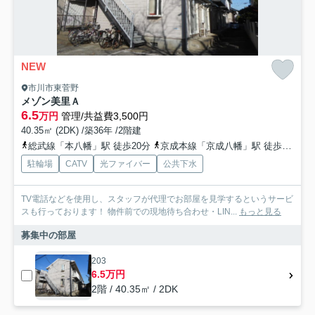
NEW
市川市東菅野
メゾン美里Ａ
6.5
万円
管理/共益費3,500円
40.35㎡ (2DK) /築36年 /2階建
総武線「本八幡」駅 徒歩20分
京成本線「京成八幡」駅 徒歩18分
駐輪場
CATV
光ファイバー
公共下水
TV電話などを使用し、スタッフが代理でお部屋を見学するというサービ
スも行っております！ 物件前での現地待ち合わせ・LIN...
もっと見る
募集中の部屋
203
6.5万円
2階 / 40.35㎡ / 2DK