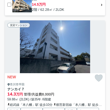
14.5万円
2階 / 62.28㎡ / 2LDK
賃貸マンション
NEW
市川市平田
ナンカイ７
14.3
万円
管理/共益費8,000円
59.88㎡ (2LDK) /築35年 /6階建
総武線「本八幡」駅 徒歩10分
都営新宿線「本八幡」駅 徒歩8分
京