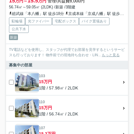
15
15.5
万円～
万円
管理/共益費8,000円
56.74㎡～59.05㎡ (2LDK) /新築 /3階建
総武線「本八幡」駅 徒歩18分
京成本線「京成八幡」駅 徒歩23分
駐輪場
光ファイバー
宅配ボックス
バイク置場あり
公共下水
新築
TV電話などを使用し、スタッフが代理でお部屋を見学するというサービ
スも行っております！ 物件前での現地待ち合わせ・LIN...
もっと見る
募集中の部屋
103
15万円
1階 / 57.98㎡ / 2LDK
110
15万円
1階 / 56.74㎡ / 2LDK
107
15.2万円