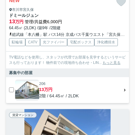
NEW
市川市宮久保
ドミールジュン
13
万円
管理/共益費6,000円
64.45㎡ (2LDK) /築9年 /2階建
総武線「本八幡」駅 バス14分 京成バス千葉ウエスト「宮久保坂下」 停歩7分
駐輪場
CATV
光ファイバー
宅配ボックス
浄化槽排水
TV電話などを使用し、スタッフが代理でお部屋を見学するというサービ
スも行っております！ 物件前での現地待ち合わせ・LIN...
もっと見る
募集中の部屋
206
13万円
2階 / 64.45㎡ / 2LDK
賃貸マンション