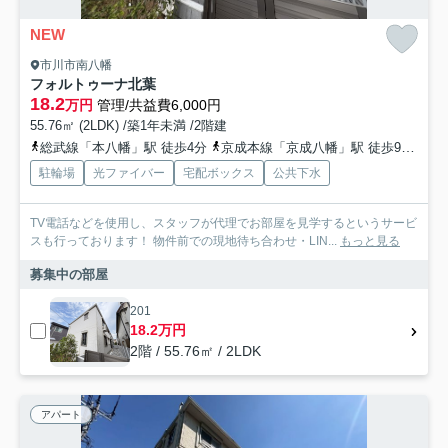
NEW
市川市南八幡
フォルトゥーナ北葉
18.2
万円
管理/共益費6,000円
55.76㎡ (2LDK) /築1年未満 /2階建
総武線「本八幡」駅 徒歩4分
京成本線「京成八幡」駅 徒歩9分
都
駐輪場
光ファイバー
宅配ボックス
公共下水
TV電話などを使用し、スタッフが代理でお部屋を見学するというサービ
スも行っております！ 物件前での現地待ち合わせ・LIN...
もっと見る
募集中の部屋
201
18.2万円
2階 / 55.76㎡ / 2LDK
アパート